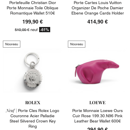
Portefeuille Christian Dior
Porte Cartes Louis Vuitton
Porte Monnaie Toile Oblique
Organizer De Poche Damier
Romantique Wallet 510€
Ebene Orange Cards Holder
199,90 €
414,90 €
-61%
510,00 €
neuf
Nouveau
Nouveau
ROLEX
LOEWE
Neuf |
Porte Cles Rolex Logo
Porte Monnaie Loewe Ours
Couronne Acier Palladie
Cuir Rose 199.30.n96 Pink
Steel Silvered Crown Key
Leather Bear Wallet 600€
Ring
294,90 €