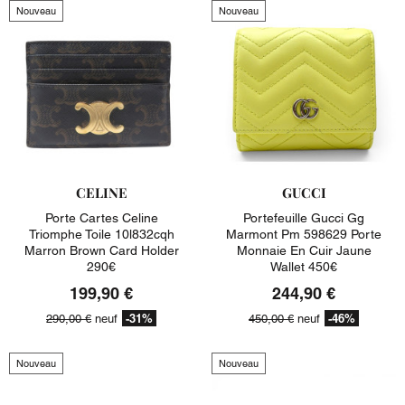
Nouveau
Nouveau
CELINE
GUCCI
Porte Cartes Celine
Portefeuille Gucci Gg
Triomphe Toile 10l832cqh
Marmont Pm 598629 Porte
Marron Brown Card Holder
Monnaie En Cuir Jaune
290€
Wallet 450€
199,90 €
244,90 €
-31%
-46%
290,00 €
neuf
450,00 €
neuf
Nouveau
Nouveau