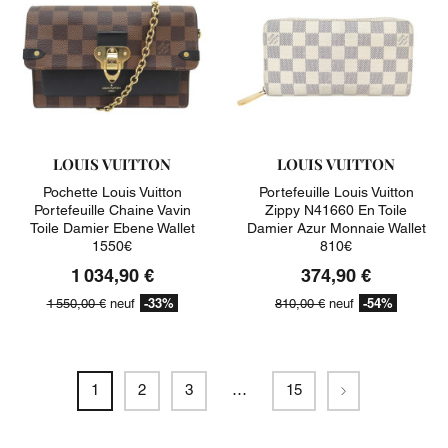
LOUIS VUITTON
LOUIS VUITTON
Pochette Louis Vuitton
Portefeuille Louis Vuitton
Portefeuille Chaine Vavin
Zippy N41660 En Toile
Toile Damier Ebene Wallet
Damier Azur Monnaie Wallet
1550€
810€
1 034,90 €
374,90 €
-33%
-54%
1 550,00 €
neuf
810,00 €
neuf
Suivant
1
2
3
…
15