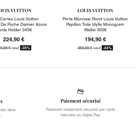
OUIS VUITTON
LOUIS VUITTON
 Cartes Louis Vuitton
Porte Monnaie Rond Louis Vuitton
 De Poche Damier Azure
Papillon Toile Idylle Monogram
rds Holder 345€
Wallet 350€
224,90 €
194,90 €
-35%
-44%
5,00 €
neuf
350,00 €
neuf
Paiement sécurisé
is
Paiement totalement sécurisé par carte
cles dans
bancaire ou Apple Pay
s.