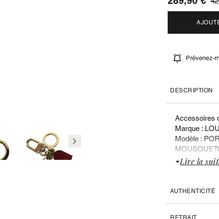
289,90 €
42
AJOUT
Prévenez-mo
DESCRIPTION
Accessoires d
Marque : LO
Modèle : P
MOUSQUET
Référence fab
Lire la suit
Type petite ma
Sexe : Mixte
Valeur du neu
AUTHENTICITÉ
Liste des doc
RETRAIT