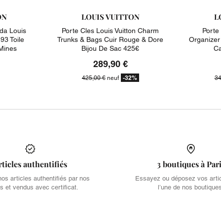
ON
LOUIS VUITTON
L
da Louis
Porte Cles Louis Vuitton Charm
Porte
93 Toile
Trunks & Bags Cuir Rouge & Dore
Organizer
Mines
Bijou De Sac 425€
Ca
289,90 €
-32%
425,00 €
neuf
34
rticles authentifiés
3 boutiques à Par
s articles authentifiés par nos
Essayez ou déposez vos arti
s et vendus avec certificat.
l’une de nos boutique