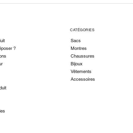
CATÉGORIES
uit
Sacs
époser ?
Montres
ons
Chaussures
ur
Bijoux
Vêtements
Accessoires
duit
es