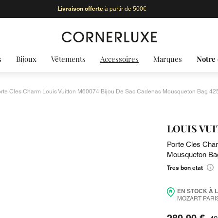
Livraison offerte
à partir de 500€
s
Bijoux
Vêtements
Accessoires
Marques
Notre 
rte Cles Charm Louis Vuitton M60074 Bijou De Sac Cadenas Mousqueton Bag 42
LOUIS VU
Porte Cles Cha
Mousqueton Ba
Tres bon etat
EN STOCK À 
MOZART PARIS