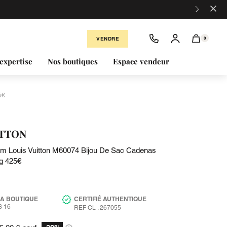
×
VENDRE
0
expertise
Nos boutiques
Espace vendeur
5€
ITTON
rm Louis Vuitton M60074 Bijou De Sac Cadenas
g 425€
LA BOUTIQUE
CERTIFIÉ AUTHENTIQUE
 16
REF CL : 267055