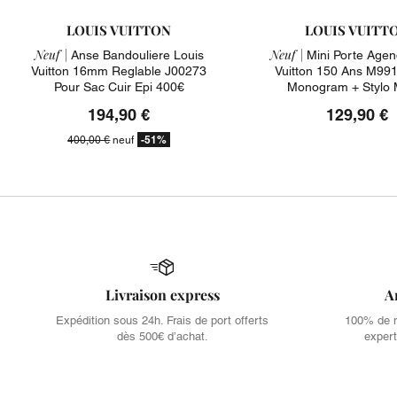
LOUIS VUITTON
LOUIS VUITT
Neuf |
Neuf |
Anse Bandouliere Louis
Mini Porte Agen
Vuitton 16mm Reglable J00273
Vuitton 150 Ans M991
Pour Sac Cuir Epi 400€
Monogram + Stylo 
194,90 €
129,90 €
-51%
400,00 €
neuf
Livraison express
A
Expédition sous 24h. Frais de port offerts
100% de no
dès 500€ d’achat.
expert