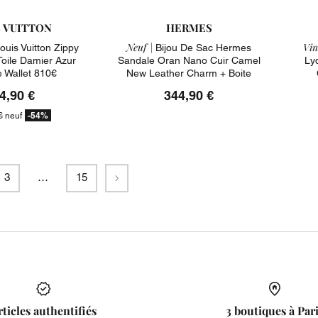
S VUITTON
HERMES
Neuf |
Vin
Louis Vuitton Zippy
Bijou De Sac Hermes
oile Damier Azur
Sandale Oran Nano Cuir Camel
Lyd
 Wallet 810€
New Leather Charm + Boite
4,90 €
344,90 €
-54%
€
neuf
Suivant
3
…
15
rticles authentifiés
3 boutiques à Par