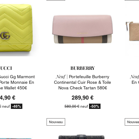
UCCI
BURBERRY
Neuf |
Neuf
 Gucci Gg Marmont
Portefeuille Burberry
orte Monnaie En
Continental Cuir Rose & Toile
En 
ne Wallet 450€
Nova Check Tartan 580€
4,90 €
289,90 €
-46%
-50%
€
neuf
580,00 €
neuf
Nouveau
Nouvea