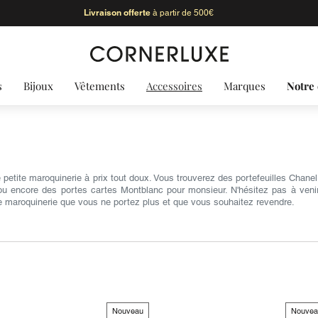
Livraison offerte
à partir de 500€
s
Bijoux
Vêtements
Accessoires
Marques
Notre 
 petite maroquinerie à prix tout doux. Vous trouverez des portefeuilles Chan
ou encore des portes cartes Montblanc pour monsieur. N'hésitez pas à veni
te maroquinerie que vous ne portez plus et que vous souhaitez revendre.
Nouveau
Nouvea