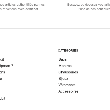
s articles authentifiés par nos
Essayez ou déposez vos arti
s et vendus avec certificat.
l’une de nos boutique
CATÉGORIES
uit
Sacs
époser ?
Montres
ons
Chaussures
ur
Bijoux
Vêtements
Accessoires
duit