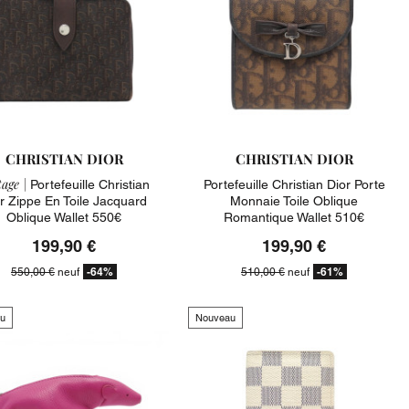
CHRISTIAN DIOR
CHRISTIAN DIOR
age |
Portefeuille Christian
Portefeuille Christian Dior Porte
r Zippe En Toile Jacquard
Monnaie Toile Oblique
Oblique Wallet 550€
Romantique Wallet 510€
199,90 €
199,90 €
-64%
-61%
550,00 €
neuf
510,00 €
neuf
u
Nouveau