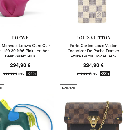
LOEWE
LOUIS VUITTON
e Monnaie Loewe Ours Cuir
Porte Cartes Louis Vuitton
e 199.30.n96 Pink Leather
Organizer De Poche Damier
Bear Wallet 600€
Azure Cards Holder 345€
294,90 €
224,90 €
-51%
-35%
600,00 €
neuf
345,00 €
neuf
u
Nouveau