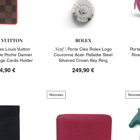
S VUITTON
ROLEX
Neuf |
es Louis Vuitton
Porte Cles Rolex Logo
Port
De Poche Damier
Couronne Acier Palladie Steel
Ros
ge Cards Holder
Silvered Crown Key Ring
4,90 €
249,90 €
Nouveau
Nouvea