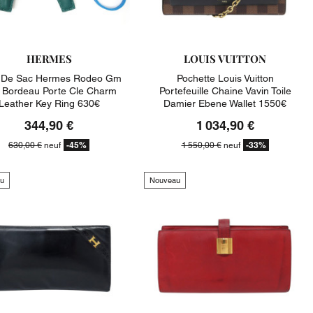
HERMES
LOUIS VUITTON
u De Sac Hermes Rodeo Gm
Pochette Louis Vuitton
r Bordeau Porte Cle Charm
Portefeuille Chaine Vavin Toile
Leather Key Ring 630€
Damier Ebene Wallet 1550€
344,90 €
1 034,90 €
-45%
-33%
630,00 €
neuf
1 550,00 €
neuf
u
Nouveau