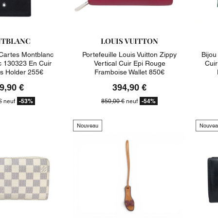
TBLANC
LOUIS VUITTON
Cartes Montblanc
Portefeuille Louis Vuitton Zippy
Bijo
cc 130323 En Cuir
Vertical Cuir Epi Rouge
Cui
ds Holder 255€
Framboise Wallet 850€
9,90 €
394,90 €
-53%
-54%
€
neuf
850,00 €
neuf
Nouveau
Nouvea