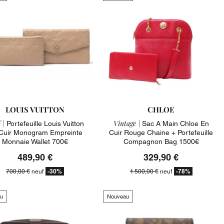
LOUIS VUITTON
CHLOE
 |
Vintage |
Portefeuille Louis Vuitton
Sac A Main Chloe En
Cuir Monogram Empreinte
Cuir Rouge Chaine + Portefeuille
Monnaie Wallet 700€
Compagnon Bag 1500€
489,90 €
329,90 €
-30%
-78%
700,00 €
neuf
1 500,00 €
neuf
u
Nouveau