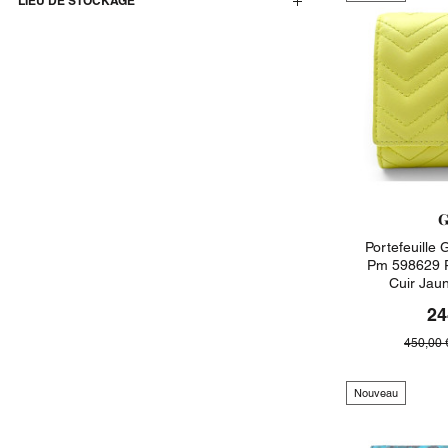
LIEU DE STOCKAGE
G
Portefeuille
Pm 598629 P
Cuir Jau
24
450,00 
Nouveau