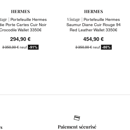
HERMES
HERMES
tage |
Vintage |
Portefeuille Hermes
Portefeuille Hermes
ie Porte Cartes Cuir Noir
Saumur Diane Cuir Rouge 94
Crocodile Wallet 3350€
Red Leather Wallet 3350€
294,90 €
454,90 €
-91%
-86%
3 350,00 €
neuf
3 350,00 €
neuf
Paiement sécurisé
is