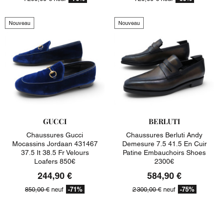
Nouveau
Nouveau
GUCCI
BERLUTI
Chaussures Gucci
Chaussures Berluti Andy
Mocassins Jordaan 431467
Demesure 7.5 41.5 En Cuir
37.5 It 38.5 Fr Velours
Patine Embauchoirs Shoes
Loafers 850€
2300€
244,90 €
584,90 €
-71%
-75%
850,00 €
neuf
2 300,00 €
neuf