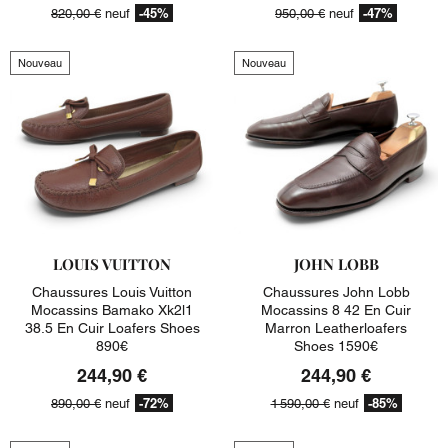
-45%
-47%
820,00 €
neuf
950,00 €
neuf
Nouveau
Nouveau
LOUIS VUITTON
JOHN LOBB
Chaussures Louis Vuitton
Chaussures John Lobb
Mocassins Bamako Xk2l1
Mocassins 8 42 En Cuir
38.5 En Cuir Loafers Shoes
Marron Leatherloafers
890€
Shoes 1590€
244,90 €
244,90 €
-72%
-85%
890,00 €
neuf
1 590,00 €
neuf