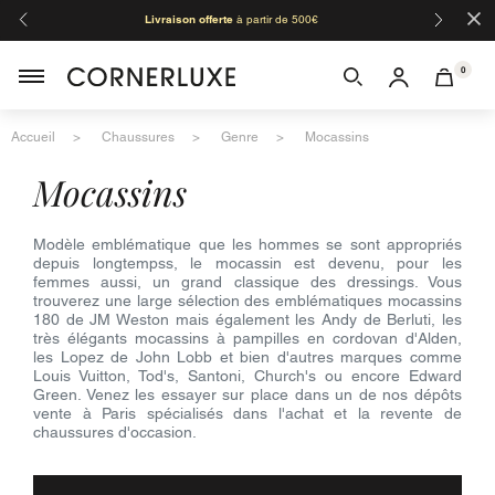
×
Livraison offerte
à partir de 500€
Orga
0
Accueil
Chaussures
Genre
Mocassins
mocassins
Modèle emblématique que les hommes se sont appropriés
depuis longtempss, le mocassin est devenu, pour les
femmes aussi, un grand classique des dressings. Vous
trouverez une large sélection des emblématiques mocassins
180 de JM Weston mais également les Andy de Berluti, les
très élégants mocassins à pampilles en cordovan d'Alden,
les Lopez de John Lobb et bien d'autres marques comme
Louis Vuitton, Tod's, Santoni, Church's ou encore Edward
Green. Venez les essayer sur place dans un de nos dépôts
vente à Paris spécialisés dans l'achat et la revente de
chaussures d'occasion.