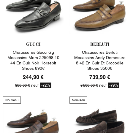
GUCCI
BERLUTI
Chaussures Gucci Gg
Chaussures Berluti
Mocassins Mors 225098 10
Mocassins Andy Demesure
44 En Cuir Noir Horsebit
8 42 En Cuir Et Crocodile
Shoes 890€
Shoes 3500€
244,90 €
739,90 €
-72%
-79%
890,00 €
neuf
3 500,00 €
neuf
Nouveau
Nouveau