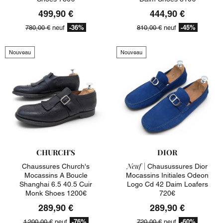
499,90 €
444,90 €
-36%
-45%
780,00 €
neuf
810,00 €
neuf
Nouveau
Nouveau
CHURCH'S
DIOR
Neuf |
Chaussures Church's
Chausussures Dior
Mocassins A Boucle
Mocassins Initiales Odeon
Shanghai 6.5 40.5 Cuir
Logo Cd 42 Daim Loafers
Monk Shoes 1200€
720€
289,90 €
289,90 €
-76%
-60%
1 200,00 €
neuf
720,00 €
neuf