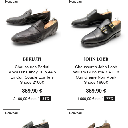
Nouveau
Nouveau
BERLUTI
JOHN LOBB
Chaussures Berluti
Chaussures John Lobb
Mocassins Andy 10.5 44.5
William Bi Boucle 7 41 En
En Cuir Souple Loarfers
Cuir Graine Noir Monk
Shoes 2100€
Shoes 1660€
389,90 €
389,90 €
-81%
-77%
2 100,00 €
neuf
1 660,00 €
neuf
Nouveau
Nouveau