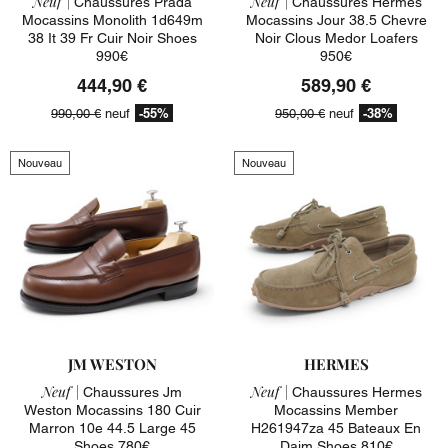
Neuf |
Neuf |
Chaussures Prada
Chaussures Hermes
Mocassins Monolith 1d649m
Mocassins Jour 38.5 Chevre
38 It 39 Fr Cuir Noir Shoes
Noir Clous Medor Loafers
990€
950€
444,90 €
589,90 €
-55%
-38%
990,00 €
neuf
950,00 €
neuf
Nouveau
Nouveau
JM WESTON
HERMES
Neuf |
Neuf |
Chaussures Jm
Chaussures Hermes
Weston Mocassins 180 Cuir
Mocassins Member
Marron 10e 44.5 Large 45
H261947za 45 Bateaux En
Shoes 780€
Daim Shoes 810€