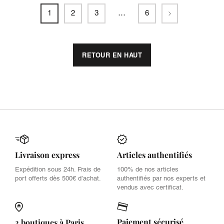
Suivant
1
2
3
…
6
RETOUR EN HAUT
Livraison express
Articles authentifiés
Expédition sous 24h. Frais de
100% de nos articles
port offerts dès 500€ d’achat.
authentifiés par nos experts et
vendus avec certificat.
Paiement sécurisé
3 boutiques à Paris