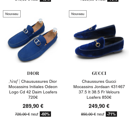
Nouveau
Nouveau
DIOR
GUCCI
Neuf |
Chausussures Dior
Chaussures Gucci
Mocassins Initiales Odeon
Mocassins Jordaan 431467
Logo Cd 42 Daim Loafers
37.5 It 38.5 Fr Velours
720€
Loafers 850€
289,90 €
249,90 €
-60%
-71%
720,00 €
neuf
850,00 €
neuf