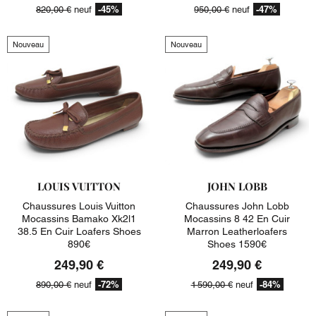
-45%
-47%
820,00 €
neuf
950,00 €
neuf
Nouveau
Nouveau
LOUIS VUITTON
JOHN LOBB
Chaussures Louis Vuitton
Chaussures John Lobb
Mocassins Bamako Xk2l1
Mocassins 8 42 En Cuir
38.5 En Cuir Loafers Shoes
Marron Leatherloafers
890€
Shoes 1590€
249,90 €
249,90 €
-72%
-84%
890,00 €
neuf
1 590,00 €
neuf