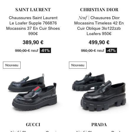
SAINT LAURENT
CHRISTIAN DIOR
Neuf |
Chaussures Saint Laurent
Chausures Dior
Le Loafer Supple 766876
Mocassins Timeless 42 En
Mocassins 37 En Cuir Shoes
Cuir Oblique 3lo122zzb
990€
Loafers 950€
389,90 €
499,90 €
-61%
-47%
990,00 €
neuf
950,00 €
neuf
Nouveau
Nouveau
GUCCI
PRADA