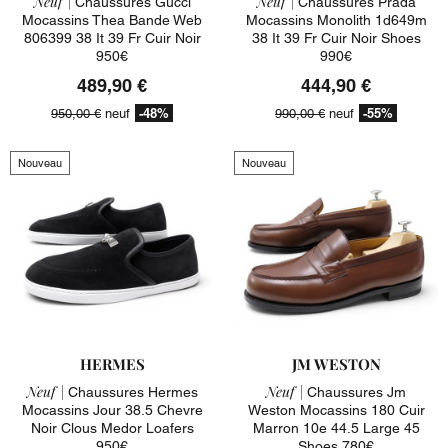
Neuf |
Neuf |
Chaussures Gucci
Chaussures Prada
Mocassins Thea Bande Web
Mocassins Monolith 1d649m
806399 38 It 39 Fr Cuir Noir
38 It 39 Fr Cuir Noir Shoes
950€
990€
489,90 €
444,90 €
-48%
-55%
950,00 €
neuf
990,00 €
neuf
Nouveau
Nouveau
HERMES
JM WESTON
Neuf |
Neuf |
Chaussures Hermes
Chaussures Jm
Mocassins Jour 38.5 Chevre
Weston Mocassins 180 Cuir
Noir Clous Medor Loafers
Marron 10e 44.5 Large 45
950€
Shoes 780€