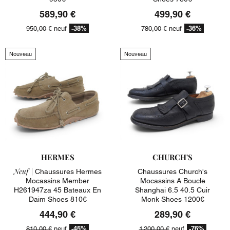
589,90 €
499,90 €
-38%
-36%
950,00 €
neuf
780,00 €
neuf
Nouveau
Nouveau
HERMES
CHURCH'S
Neuf |
Chaussures Hermes
Chaussures Church's
Mocassins Member
Mocassins A Boucle
H261947za 45 Bateaux En
Shanghai 6.5 40.5 Cuir
Daim Shoes 810€
Monk Shoes 1200€
444,90 €
289,90 €
-45%
-76%
810,00 €
neuf
1 200,00 €
neuf