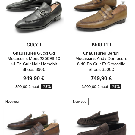
GUCCI
BERLUTI
Chaussures Gucci Gg
Chaussures Berluti
Mocassins Mors 225098 10
Mocassins Andy Demesure
44 En Cuir Noir Horsebit
8 42 En Cuir Et Crocodile
Shoes 890€
Shoes 3500€
249,90 €
749,90 €
-72%
-79%
890,00 €
neuf
3 500,00 €
neuf
Nouveau
Nouveau