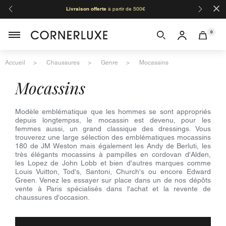
×
Livraison offerte
à partir de 500€
Orga
0
Accueil
Chaussures
Genre
Mocassins
mocassins
Modèle emblématique que les hommes se sont appropriés
depuis longtempss, le mocassin est devenu, pour les
femmes aussi, un grand classique des dressings. Vous
trouverez une large sélection des emblématiques mocassins
180 de JM Weston mais également les Andy de Berluti, les
très élégants mocassins à pampilles en cordovan d'Alden,
les Lopez de John Lobb et bien d'autres marques comme
Louis Vuitton, Tod's, Santoni, Church's ou encore Edward
Green. Venez les essayer sur place dans un de nos dépôts
vente à Paris spécialisés dans l'achat et la revente de
chaussures d'occasion.