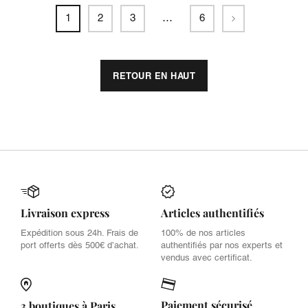
Suivant
1
2
3
…
6
RETOUR EN HAUT
Livraison express
Articles authentifiés
Expédition sous 24h. Frais de
100% de nos articles
port offerts dès 500€ d’achat.
authentifiés par nos experts et
vendus avec certificat.
Paiement sécurisé
3 boutiques à Paris