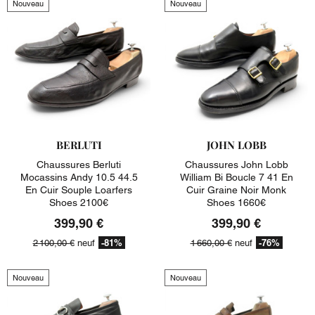
Nouveau
Nouveau
BERLUTI
JOHN LOBB
Chaussures Berluti
Chaussures John Lobb
Mocassins Andy 10.5 44.5
William Bi Boucle 7 41 En
En Cuir Souple Loarfers
Cuir Graine Noir Monk
Shoes 2100€
Shoes 1660€
399,90 €
399,90 €
-81%
-76%
2 100,00 €
neuf
1 660,00 €
neuf
Nouveau
Nouveau