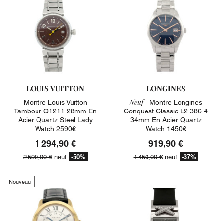
LOUIS VUITTON
LONGINES
Neuf |
Montre Louis Vuitton
Montre Longines
Tambour Q1211 28mm En
Conquest Classic L2.386.4
Acier Quartz Steel Lady
34mm En Acier Quartz
Watch 2590€
Watch 1450€
1 294,90 €
919,90 €
-50%
-37%
2 590,00 €
neuf
1 450,00 €
neuf
Nouveau