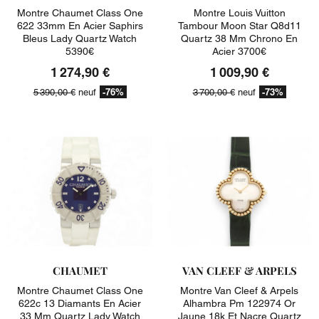
Montre Chaumet Class One
Montre Louis Vuitton
622 33mm En Acier Saphirs
Tambour Moon Star Q8d11
Bleus Lady Quartz Watch
Quartz 38 Mm Chrono En
5390€
Acier 3700€
1 274,90 €
1 009,90 €
-76%
-73%
5 390,00 €
neuf
3 700,00 €
neuf
CHAUMET
VAN CLEEF & ARPELS
Montre Chaumet Class One
Montre Van Cleef & Arpels
622c 13 Diamants En Acier
Alhambra Pm 122974 Or
33 Mm Quartz Lady Watch
Jaune 18k Et Nacre Quartz