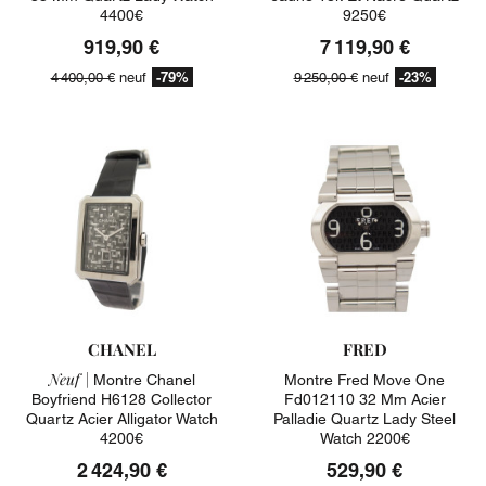
4400€
9250€
919,90 €
7 119,90 €
-79%
-23%
4 400,00 €
neuf
9 250,00 €
neuf
CHANEL
FRED
Neuf |
Montre Chanel
Montre Fred Move One
Boyfriend H6128 Collector
Fd012110 32 Mm Acier
Quartz Acier Alligator Watch
Palladie Quartz Lady Steel
4200€
Watch 2200€
2 424,90 €
529,90 €