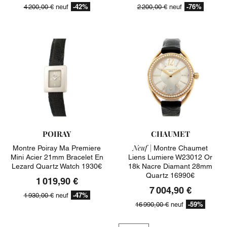
-42%
-76%
4 200,00 €
neuf
2 200,00 €
neuf
POIRAY
CHAUMET
Neuf |
Montre Poiray Ma Premiere
Montre Chaumet
Mini Acier 21mm Bracelet En
Liens Lumiere W23012 Or
Lezard Quartz Watch 1930€
18k Nacre Diamant 28mm
Quartz 16990€
1 019,90 €
7 004,90 €
-47%
1 930,00 €
neuf
-59%
16 990,00 €
neuf