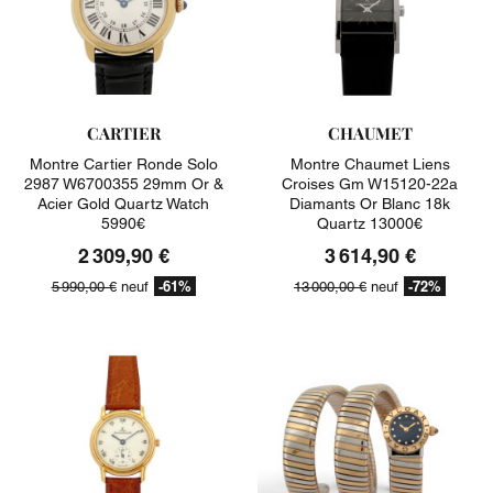
CARTIER
CHAUMET
Montre Cartier Ronde Solo
Montre Chaumet Liens
2987 W6700355 29mm Or &
Croises Gm W15120-22a
Acier Gold Quartz Watch
Diamants Or Blanc 18k
5990€
Quartz 13000€
2 309,90 €
3 614,90 €
-61%
-72%
5 990,00 €
neuf
13 000,00 €
neuf