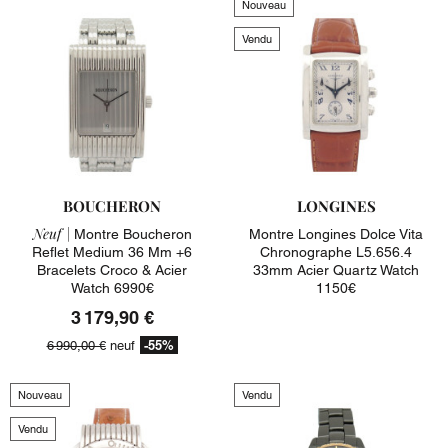
Nouveau
Vendu
BOUCHERON
LONGINES
Neuf |
Montre Boucheron
Montre Longines Dolce Vita
Reflet Medium 36 Mm +6
Chronographe L5.656.4
Bracelets Croco & Acier
33mm Acier Quartz Watch
Watch 6990€
1150€
3 179,90 €
-55%
6 990,00 €
neuf
Nouveau
Vendu
Vendu