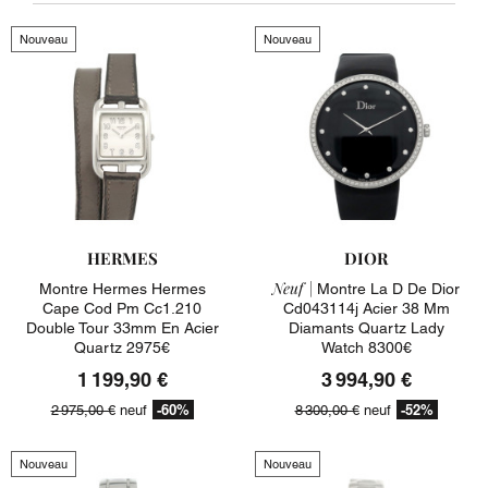
Nouveau
Nouveau
HERMES
DIOR
Neuf |
Montre Hermes Hermes
Montre La D De Dior
Cape Cod Pm Cc1.210
Cd043114j Acier 38 Mm
Double Tour 33mm En Acier
Diamants Quartz Lady
Quartz 2975€
Watch 8300€
1 199,90 €
3 994,90 €
-60%
-52%
2 975,00 €
neuf
8 300,00 €
neuf
Nouveau
Nouveau