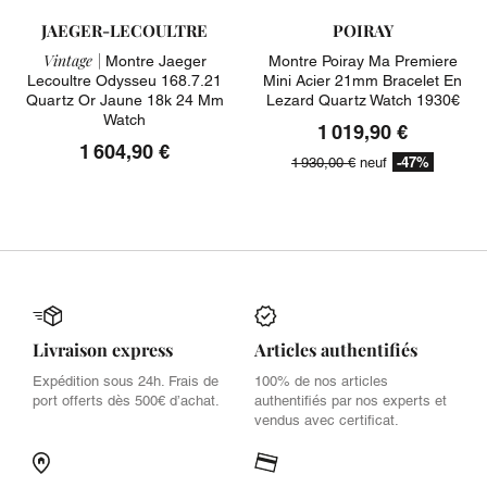
JAEGER-LECOULTRE
POIRAY
Vintage |
Montre Jaeger
Montre Poiray Ma Premiere
Lecoultre Odysseu 168.7.21
Mini Acier 21mm Bracelet En
Quartz Or Jaune 18k 24 Mm
Lezard Quartz Watch 1930€
Watch
1 019,90 €
1 604,90 €
-47%
1 930,00 €
neuf
Livraison express
Articles authentifiés
Expédition sous 24h. Frais de
100% de nos articles
port offerts dès 500€ d’achat.
authentifiés par nos experts et
vendus avec certificat.