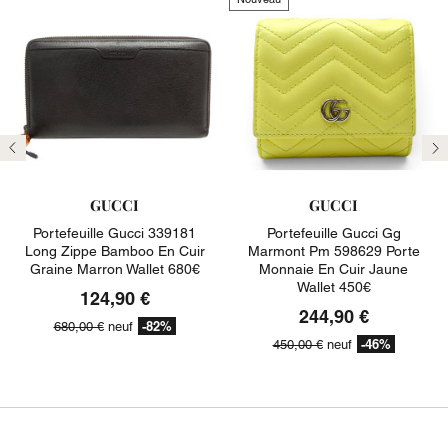
Précédent
Su
GUCCI
GUCCI
Portefeuille Gucci 339181
Portefeuille Gucci Gg
Long Zippe Bamboo En Cuir
Marmont Pm 598629 Porte
Graine Marron Wallet 680€
Monnaie En Cuir Jaune
Wallet 450€
124,90 €
244,90 €
-82%
680,00 €
neuf
-46%
450,00 €
neuf