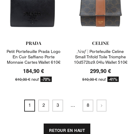
PRADA
CELINE
Neuf |
Petit Portefeuille Prada Logo
Portefeuille Celine
En Cuir Saffiano Porte
Small Trifold Toile Triomphe
Monnaie Cartes Wallet 610€
10d572bz9.04lu Wallet 510€
184,90 €
299,90 €
-70%
-41%
610,00 €
neuf
510,00 €
neuf
Suivant
1
2
3
…
8
RETOUR EN HAUT