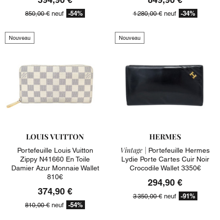
-54%
-34%
850,00 €
neuf
1 280,00 €
neuf
Nouveau
Nouveau
LOUIS VUITTON
HERMES
Vintage |
Portefeuille Louis Vuitton
Portefeuille Hermes
Zippy N41660 En Toile
Lydie Porte Cartes Cuir Noir
Damier Azur Monnaie Wallet
Crocodile Wallet 3350€
810€
294,90 €
374,90 €
-91%
3 350,00 €
neuf
-54%
810,00 €
neuf