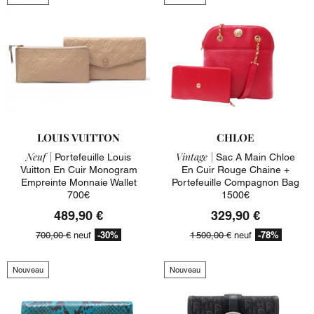
LOUIS VUITTON
CHLOE
Neuf |
Vintage |
Portefeuille Louis
Sac A Main Chloe
Vuitton En Cuir Monogram
En Cuir Rouge Chaine +
Empreinte Monnaie Wallet
Portefeuille Compagnon Bag
700€
1500€
489,90 €
329,90 €
-30%
-78%
700,00 €
neuf
1 500,00 €
neuf
Nouveau
Nouveau