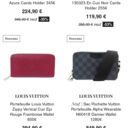
Azure Cards Holder 345€
130323 En Cuir Noir Cards
Holder 255€
224,90 €
119,90 €
-35%
345,00 €
neuf
-53%
255,00 €
neuf
Nouveau
Nouveau
LOUIS VUITTON
LOUIS VUITTON
Neuf |
Portefeuille Louis Vuitton
Sac Pochette Vuitton
Zippy Vertical Cuir Epi
Portefeuille Alpha Wearable
Rouge Framboise Wallet
N60418 Damier Wallet
850€
1280€
394,90 €
849,90 €