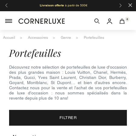
×
Livraison offerte
à partir de 500€
Orga
0
Accueil
Accessoires
Genre
Portefeuilles
portefeuilles
Découvrez notre sélection de portefeuilles de luxe d'occasion
des plus grandes maison : Louis Vuitton, Chanel, Hermès,
Prada, Gucci, Yves Saint Laurent, Christian Dior, Burberry,
Goyard, Montblanc, St Dupont… et bien d'autres encore.
Contactez nous pour la vente et l'achat de vos portefeuilles
de luxe d'occasion : nous sommes spécialisés dans la
revente depuis plus de 10 ans!
FILTRER