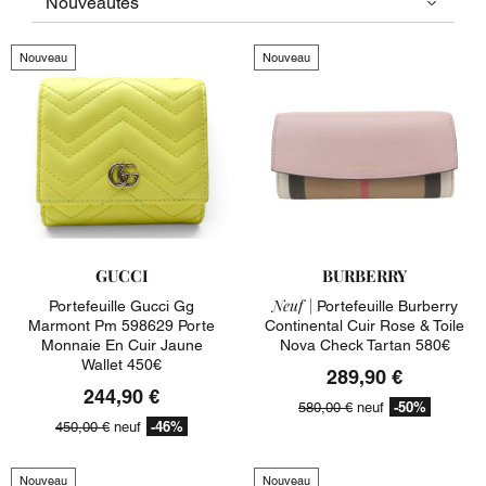
Nouveau
Nouveau
GUCCI
BURBERRY
Neuf |
Portefeuille Gucci Gg
Portefeuille Burberry
Marmont Pm 598629 Porte
Continental Cuir Rose & Toile
Monnaie En Cuir Jaune
Nova Check Tartan 580€
Wallet 450€
289,90 €
244,90 €
-50%
580,00 €
neuf
-46%
450,00 €
neuf
Nouveau
Nouveau