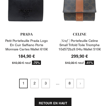
PRADA
CELINE
Neuf |
Petit Portefeuille Prada Logo
Portefeuille Celine
En Cuir Saffiano Porte
Small Trifold Toile Triomphe
Monnaie Cartes Wallet 610€
10d572bz9.04lu Wallet 510€
184,90 €
299,90 €
-70%
-41%
610,00 €
neuf
510,00 €
neuf
Suivant
1
2
3
…
8
RETOUR EN HAUT