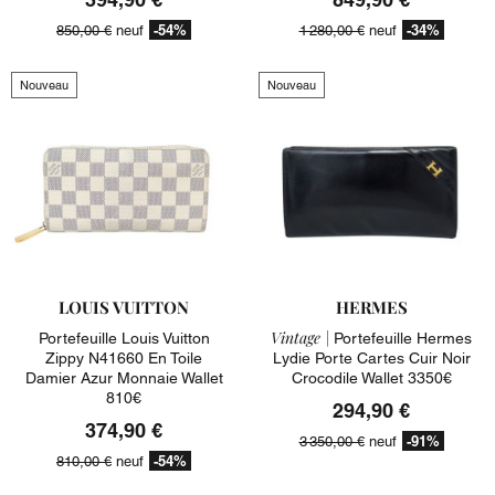
-54%
-34%
850,00 €
neuf
1 280,00 €
neuf
Nouveau
Nouveau
LOUIS VUITTON
HERMES
Vintage |
Portefeuille Louis Vuitton
Portefeuille Hermes
Zippy N41660 En Toile
Lydie Porte Cartes Cuir Noir
Damier Azur Monnaie Wallet
Crocodile Wallet 3350€
810€
294,90 €
374,90 €
-91%
3 350,00 €
neuf
-54%
810,00 €
neuf