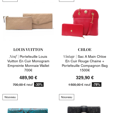
LOUIS VUITTON
CHLOE
Neuf |
Vintage |
Portefeuille Louis
Sac A Main Chloe
Vuitton En Cuir Monogram
En Cuir Rouge Chaine +
Empreinte Monnaie Wallet
Portefeuille Compagnon Bag
700€
1500€
489,90 €
329,90 €
-30%
-78%
700,00 €
neuf
1 500,00 €
neuf
Nouveau
Nouveau