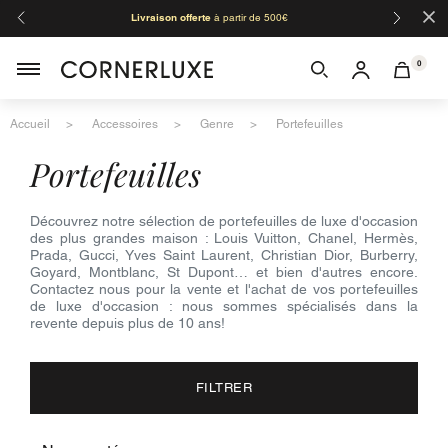
×
Livraison offerte
à partir de 500€
Orga
0
Accueil
Accessoires
Genre
Portefeuilles
portefeuilles
Découvrez notre sélection de portefeuilles de luxe d'occasion
des plus grandes maison : Louis Vuitton, Chanel, Hermès,
Prada, Gucci, Yves Saint Laurent, Christian Dior, Burberry,
Goyard, Montblanc, St Dupont… et bien d'autres encore.
Contactez nous pour la vente et l'achat de vos portefeuilles
de luxe d'occasion : nous sommes spécialisés dans la
revente depuis plus de 10 ans!
FILTRER