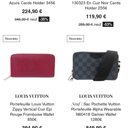
Azure Cards Holder 345€
130323 En Cuir Noir Cards
Holder 255€
224,90 €
119,90 €
-35%
345,00 €
neuf
-53%
255,00 €
neuf
Nouveau
Nouveau
LOUIS VUITTON
LOUIS VUITTON
Neuf |
Portefeuille Louis Vuitton
Sac Pochette Vuitton
Zippy Vertical Cuir Epi
Portefeuille Alpha Wearable
Rouge Framboise Wallet
N60418 Damier Wallet
850€
1280€
394,90 €
849,90 €