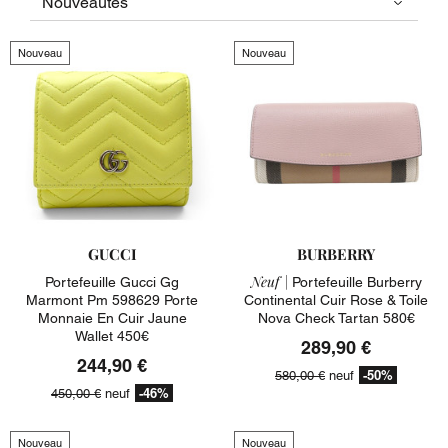
Nouveau
Nouveau
GUCCI
BURBERRY
Neuf |
Portefeuille Gucci Gg
Portefeuille Burberry
Marmont Pm 598629 Porte
Continental Cuir Rose & Toile
Monnaie En Cuir Jaune
Nova Check Tartan 580€
Wallet 450€
289,90 €
244,90 €
-50%
580,00 €
neuf
-46%
450,00 €
neuf
Nouveau
Nouveau