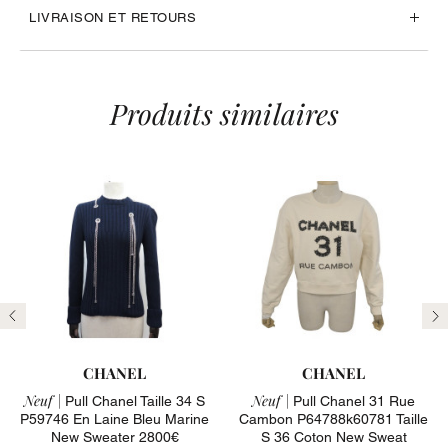
LIVRAISON ET RETOURS
Produits similaires
Précédent
Su
CHANEL
CHANEL
Neuf |
Neuf |
Pull Chanel Taille 34 S
Pull Chanel 31 Rue
P59746 En Laine Bleu Marine
Cambon P64788k60781 Taille
New Sweater 2800€
S 36 Coton New Sweat