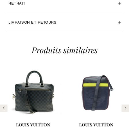
RETRAIT
LIVRAISON ET RETOURS
Produits similaires
Précédent
Su
LOUIS VUITTON
LOUIS VUITTON