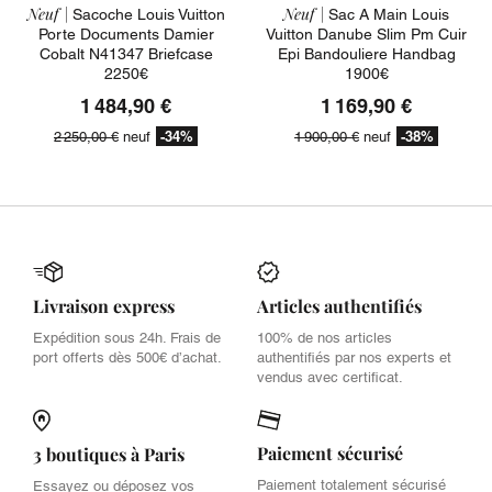
Neuf |
Neuf |
Sacoche Louis Vuitton
Sac A Main Louis
Porte Documents Damier
Vuitton Danube Slim Pm Cuir
Cobalt N41347 Briefcase
Epi Bandouliere Handbag
2250€
1900€
1 484,90 €
1 169,90 €
-34%
-38%
2 250,00 €
neuf
1 900,00 €
neuf
Livraison express
Articles authentifiés
Expédition sous 24h. Frais de
100% de nos articles
port offerts dès 500€ d’achat.
authentifiés par nos experts et
vendus avec certificat.
Paiement sécurisé
3 boutiques à Paris
Paiement totalement sécurisé
Essayez ou déposez vos