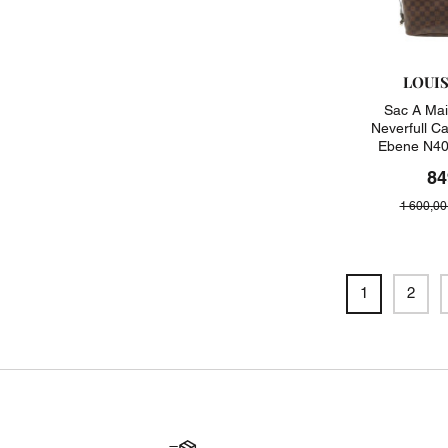
LOUI
Sac A Mai
Neverfull C
Ebene N40
84
1 600,00
1
2