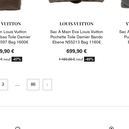
S VUITTON
LOUIS VUITTON
Y
n Louis Vuitton
Sac A Main Eva Louis Vuitton
Sac A
abas Toile Damier
Pochette Toile Damier Bando
Pu
597 Bag 1600€
Ebene N55213 Bag 1160€
9,90 €
699,90 €
-47%
-40%
 €
neuf
1 160,00 €
neuf
Suivant
3
…
86