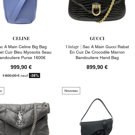
CELINE
GUCCI
Vintage |
c A Main Celine Big Bag
Sac A Main Gucci Rabat
et Cuir Bleu Myosotis Seau
En Cuir De Crocodile Marron
andouliere Purse 1600€
Bandouliere Hand Bag
999,90 €
899,90 €
-38%
1 600,00 €
neuf
u
Nouveau