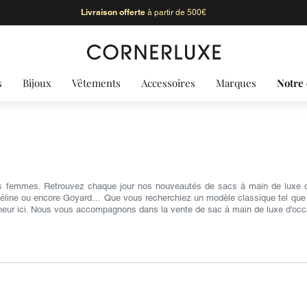
Livraison offerte
à partir de 500€
s
Bijoux
Vêtements
Accessoires
Marques
Notre 
s femmes. Retrouvez chaque jour nos nouveautés de sacs à main de luxe d'
Céline ou encore Goyard… Que vous recherchiez un modèle classique tel que le 
heur ici. Nous vous accompagnons dans la vente de sac à main de luxe d'occ