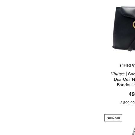
CHRIS
Vintage |
Sac 
Dior Cuir N
Bandouli
49
2 500,00
Nouveau