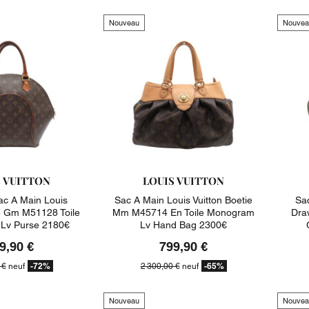
Nouveau
Nouvea
S VUITTON
LOUIS VUITTON
c A Main Louis
Sac A Main Louis Vuitton Boetie
Sac
se Gm M51128 Toile
Mm M45714 En Toile Monogram
Dra
Lv Purse 2180€
Lv Hand Bag 2300€
9,90 €
799,90 €
-72%
-65%
 €
neuf
2 300,00 €
neuf
Nouveau
Nouvea