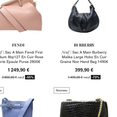
FENDI
BURBERRY
f |
Neuf |
Sac A Main Fendi First
Sac A Main Burberry
ium 8bp127 En Cuir Rose
Malika Large Hobo En Cuir
orte Epaule Purse 2800€
Graine Noir Hand Bag 1490€
1 249,90 €
399,90 €
-55%
-73%
2 800,00 €
neuf
1 490,00 €
neuf
u
Nouveau