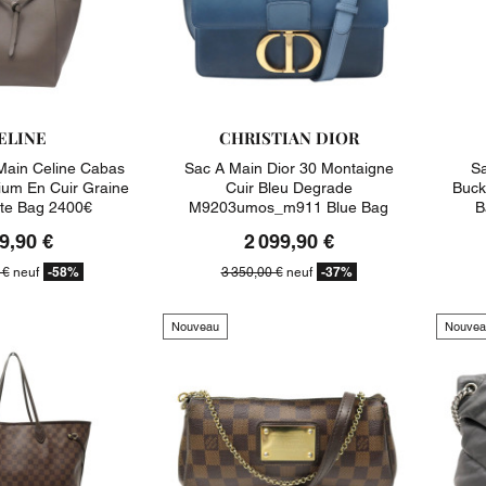
ELINE
CHRISTIAN DIOR
Main Celine Cabas
Sac A Main Dior 30 Montaigne
Sa
um En Cuir Graine
Cuir Bleu Degrade
Buck
te Bag 2400€
M9203umos_m911 Blue Bag
B
3350€
9,90 €
2 099,90 €
-58%
-37%
 €
neuf
3 350,00 €
neuf
Nouveau
Nouvea