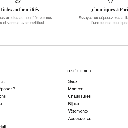
rticles authentifiés
3 boutiques à Par
s articles authentifiés par nos
Essayez ou déposez vos arti
s et vendus avec certificat.
l’une de nos boutique
CATÉGORIES
uit
Sacs
époser ?
Montres
ons
Chaussures
ur
Bijoux
Vêtements
Accessoires
duit