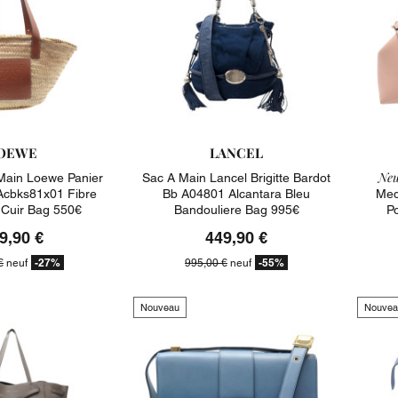
OEWE
LANCEL
Neu
Main Loewe Panier
Sac A Main Lancel Brigitte Bardot
Acbks81x01 Fibre
Bb A04801 Alcantara Bleu
Med
 Cuir Bag 550€
Bandouliere Bag 995€
P
9,90 €
449,90 €
-27%
-55%
€
neuf
995,00 €
neuf
Nouveau
Nouvea