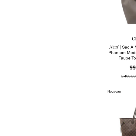
C
Neuf |
Sac A 
Phantom Medi
Taupe To
99
2 400,00
Nouveau