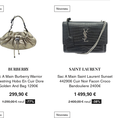
u
Nouveau
BURBERRY
SAINT LAURENT
 A Main Burberry Warrior
Sac A Main Saint Laurent Sunset
wstring Hobo En Cuir Dore
442906 Cuir Noir Facon Croco
Golden And Bag 1290€
Bandouliere 2400€
299,90 €
1 499,90 €
-77%
-38%
1 290,00 €
neuf
2 400,00 €
neuf
u
Nouveau