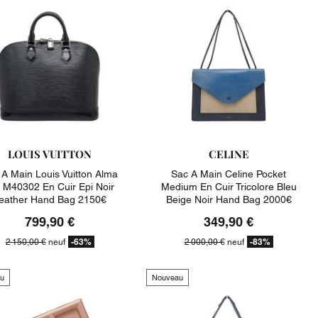
LOUIS VUITTON
CELINE
 A Main Louis Vuitton Alma
Sac A Main Celine Pocket
M40302 En Cuir Epi Noir
Medium En Cuir Tricolore Bleu
eather Hand Bag 2150€
Beige Noir Hand Bag 2000€
799,90 €
349,90 €
-63%
-83%
2 150,00 €
neuf
2 000,00 €
neuf
u
Nouveau