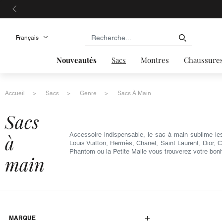
Nouveautés
Sacs
Montres
Chaussure
Accueil
Sacs
Genre
Sacs À Main
sacs
à
Accessoire indispensable, le sac à main sublime le
Louis Vuitton, Hermès, Chanel, Saint Laurent, Dior, 
Phantom ou la Petite Malle vous trouverez votre bon
main
MARQUE