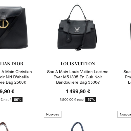
TIAN DIOR
LOUIS VUITTON
A Main Christian
Sac A Main Louis Vuitton Lockme
Sac
oir Nid D'abeille
Ever M51395 En Cuir Noir
Pm 
ere Bag 2500€
Bandouliere Bag 3500€
L
9,90 €
1 499,90 €
-80%
-57%
 €
neuf
3 500,00 €
neuf
Nouveau
Nouvea