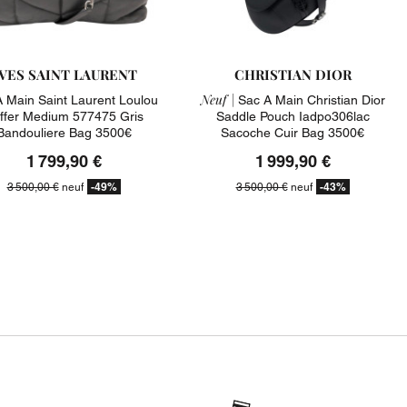
VES SAINT LAURENT
CHRISTIAN DIOR
Neuf |
 Main Saint Laurent Loulou
Sac A Main Christian Dior
ffer Medium 577475 Gris
Saddle Pouch Iadpo306lac
Bandouliere Bag 3500€
Sacoche Cuir Bag 3500€
1 799,90 €
1 999,90 €
-49%
-43%
3 500,00 €
neuf
3 500,00 €
neuf