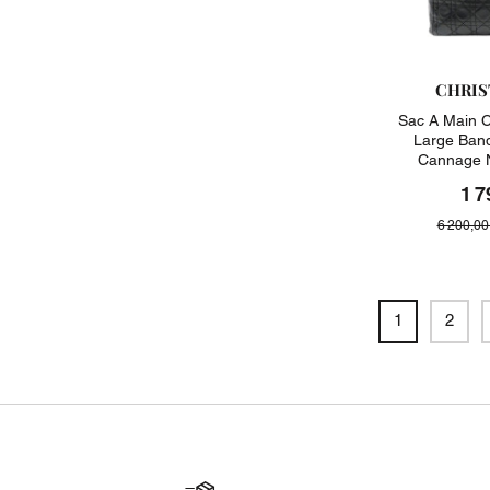
CHRIS
Sac A Main C
Large Band
Cannage N
1 7
6 200,00
1
2