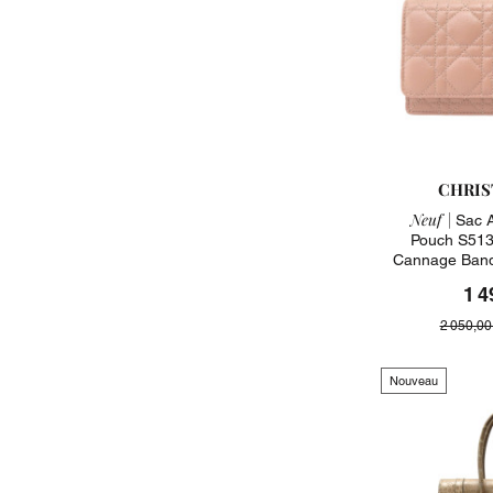
CHRIS
Neuf |
Sac A
Pouch S513
Cannage Band
1 4
2 050,00
Nouveau