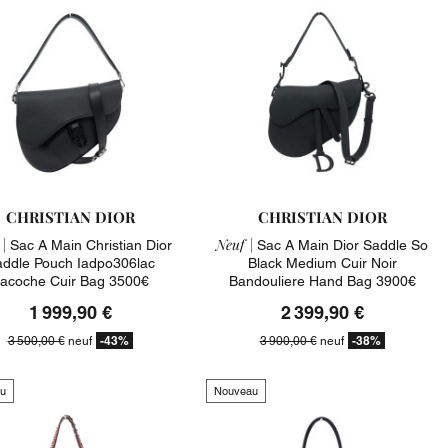
CHRISTIAN DIOR
CHRISTIAN DIOR
|
Neuf |
Sac A Main Christian Dior
Sac A Main Dior Saddle So
ddle Pouch Iadpo306lac
Black Medium Cuir Noir
acoche Cuir Bag 3500€
Bandouliere Hand Bag 3900€
1 999,90 €
2 399,90 €
-43%
-38%
3 500,00 €
neuf
3 900,00 €
neuf
u
Nouveau