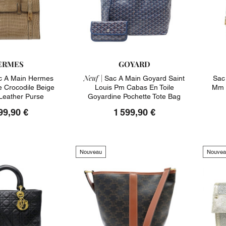
ERMES
GOYARD
Neuf |
 A Main Hermes
Sac A Main Goyard Saint
Sac
e Crocodile Beige
Louis Pm Cabas En Toile
Mm 
 Leather Purse
Goyardine Pochette Tote Bag
99,90 €
1 599,90 €
Nouveau
Nouvea