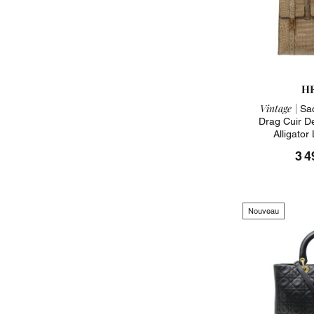
H
Vintage |
Sac
Drag Cuir D
Alligator
3 4
Nouveau