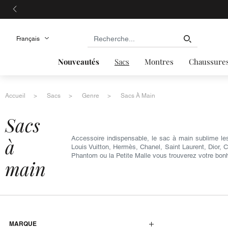
Nouveautés
Sacs
Montres
Chaussure
Accueil
Sacs
Genre
Sacs À Main
sacs
à
Accessoire indispensable, le sac à main sublime le
Louis Vuitton, Hermès, Chanel, Saint Laurent, Dior, 
Phantom ou la Petite Malle vous trouverez votre bon
main
MARQUE