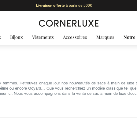
Livraison offerte
à partir de 500€
s
Bijoux
Vêtements
Accessoires
Marques
Notre 
s femmes. Retrouvez chaque jour nos nouveautés de sacs à main de luxe d'
Céline ou encore Goyard… Que vous recherchiez un modèle classique tel que le 
heur ici. Nous vous accompagnons dans la vente de sac à main de luxe d'occ