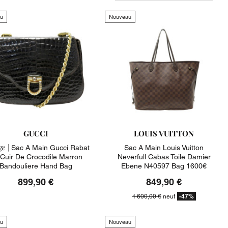
u
Nouveau
GUCCI
LOUIS VUITTON
e |
Sac A Main Gucci Rabat
Sac A Main Louis Vuitton
Cuir De Crocodile Marron
Neverfull Cabas Toile Damier
Bandouliere Hand Bag
Ebene N40597 Bag 1600€
899,90 €
849,90 €
-47%
1 600,00 €
neuf
u
Nouveau