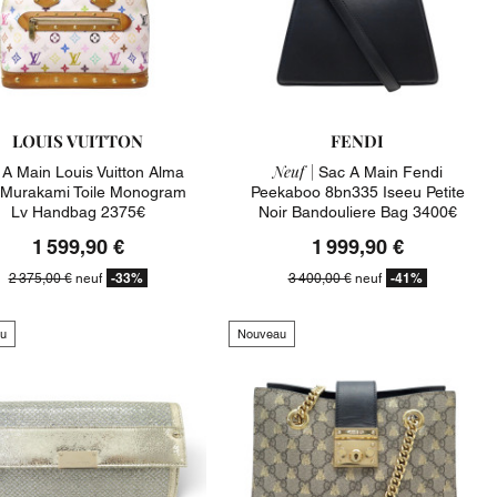
LOUIS VUITTON
FENDI
Neuf |
 A Main Louis Vuitton Alma
Sac A Main Fendi
Murakami Toile Monogram
Peekaboo 8bn335 Iseeu Petite
Lv Handbag 2375€
Noir Bandouliere Bag 3400€
1 599,90 €
1 999,90 €
-33%
-41%
2 375,00 €
neuf
3 400,00 €
neuf
u
Nouveau