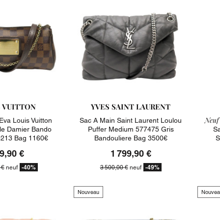
S VUITTON
YVES SAINT LAURENT
Neuf 
Eva Louis Vuitton
Sac A Main Saint Laurent Loulou
ile Damier Bando
Puffer Medium 577475 Gris
Sa
213 Bag 1160€
Bandouliere Bag 3500€
S
9,90 €
1 799,90 €
-40%
-49%
 €
neuf
3 500,00 €
neuf
Nouveau
Nouvea