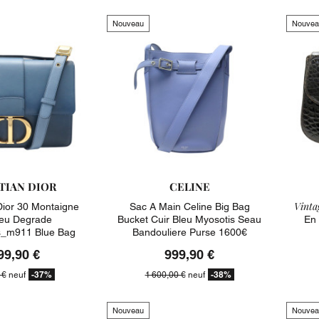
Nouveau
Nouvea
TIAN DIOR
CELINE
Vintag
Dior 30 Montaigne
Sac A Main Celine Big Bag
leu Degrade
Bucket Cuir Bleu Myosotis Seau
En 
_m911 Blue Bag
Bandouliere Purse 1600€
3350€
99,90 €
999,90 €
-37%
-38%
 €
neuf
1 600,00 €
neuf
Nouveau
Nouvea