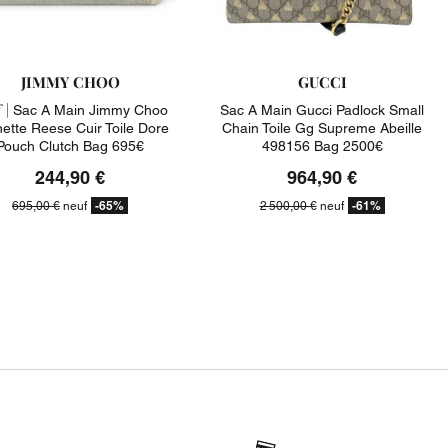
JIMMY CHOO
GUCCI
 |
Sac A Main Jimmy Choo
Sac A Main Gucci Padlock Small
ette Reese Cuir Toile Dore
Chain Toile Gg Supreme Abeille
Pouch Clutch Bag 695€
498156 Bag 2500€
244,90 €
964,90 €
-65%
-61%
695,00 €
neuf
2 500,00 €
neuf