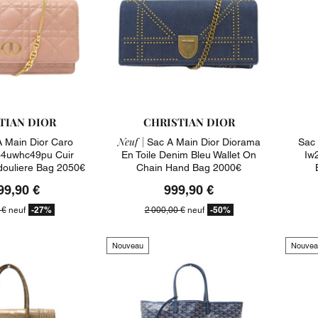
TIAN DIOR
CHRISTIAN DIOR
Neuf |
 Main Dior Caro
Sac A Main Dior Diorama
Sac 
4uwhc49pu Cuir
En Toile Denim Bleu Wallet On
Iw
ouliere Bag 2050€
Chain Hand Bag 2000€
99,90 €
999,90 €
-27%
-50%
 €
neuf
2 000,00 €
neuf
Nouveau
Nouvea