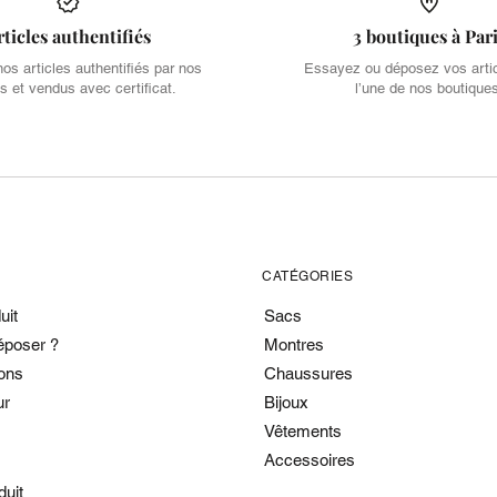
rticles authentifiés
3 boutiques à Par
s articles authentifiés par nos
Essayez ou déposez vos arti
s et vendus avec certificat.
l’une de nos boutique
CATÉGORIES
uit
Sacs
époser ?
Montres
ons
Chaussures
ur
Bijoux
Vêtements
Accessoires
duit