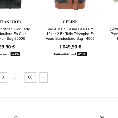
TIAN DIOR
CELINE
Neuf
hristian Dior Lady
Sac A Main Celine Seau Pm
ouliere En Cuir
191442 En Toile Triomphe Et
Poch
oir Bag 6200€
Veau Bandouliere Bag 1400€
99,90 €
1 049,90 €
-71%
-25%
 €
neuf
1 400,00 €
neuf
Suivant
3
…
86