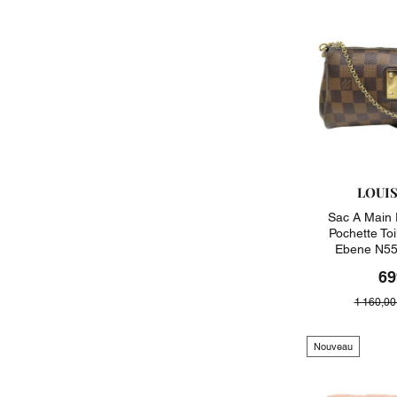
LOUI
Sac A Main 
Pochette To
Ebene N55
69
1 160,00
Nouveau