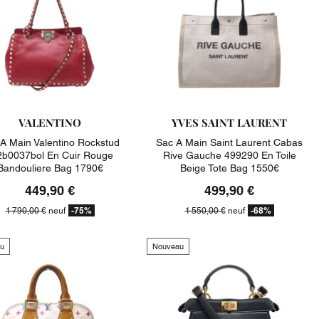
VALENTINO
YVES SAINT LAURENT
A Main Valentino Rockstud
Sac A Main Saint Laurent Cabas
2b0037bol En Cuir Rouge
Rive Gauche 499290 En Toile
Bandouliere Bag 1790€
Beige Tote Bag 1550€
449,90 €
499,90 €
-75%
-68%
1 790,00 €
neuf
1 550,00 €
neuf
u
Nouveau