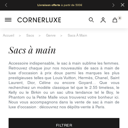
×
Livraison offerte
à partir de 500€
Orga
0
Accueil
Sacs
Genre
Sacs À Main
sacs à main
Accessoire indispensable, le sac à main sublime les femmes.
Retrouvez chaque jour nos nouveautés de sacs à main de
luxe d'occasion à prix doux parmi les marques les plus
prestigieuses telles que Louis Vuitton, Hermès, Chanel, Saint
Laurent, Dior, Céline ou encore Goyard… Que vous
recherchiez un modèle classique tel que le 2.55 timeless, le
Kelly ou le Birkin ou un sac ultra tendance tel le Boy, le
Phantom ou la Petite Malle vous trouverez votre bonheur ici.
Nous vous accompagnons dans la vente de sac à main de
luxe d'occasion : découvrez nos dépôts-vente à Paris.
FILTRER