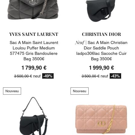
YVES SAINT LAURENT
CHRISTIAN DIOR
Neuf |
Sac A Main Saint Laurent
Sac A Main Christian
Loulou Puffer Medium
Dior Saddle Pouch
577475 Gris Bandouliere
Iadpo306lac Sacoche Cuir
Bag 3500€
Bag 3500€
1 799,90 €
1 999,90 €
-49%
-43%
3 500,00 €
neuf
3 500,00 €
neuf
Nouveau
Nouveau