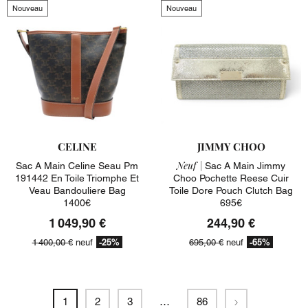
Nouveau
Nouveau
CELINE
JIMMY CHOO
Neuf |
Sac A Main Celine Seau Pm
Sac A Main Jimmy
191442 En Toile Triomphe Et
Choo Pochette Reese Cuir
Veau Bandouliere Bag
Toile Dore Pouch Clutch Bag
1400€
695€
1 049,90 €
244,90 €
-25%
-65%
1 400,00 €
neuf
695,00 €
neuf
Suivant
1
2
3
…
86