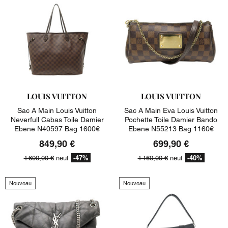
LOUIS VUITTON
LOUIS VUITTON
Sac A Main Louis Vuitton
Sac A Main Eva Louis Vuitton
Neverfull Cabas Toile Damier
Pochette Toile Damier Bando
Ebene N40597 Bag 1600€
Ebene N55213 Bag 1160€
849,90 €
699,90 €
-47%
-40%
1 600,00 €
neuf
1 160,00 €
neuf
Nouveau
Nouveau