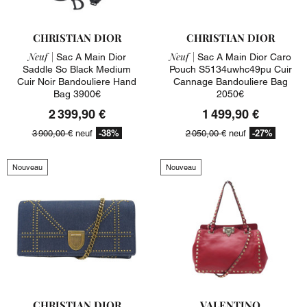
CHRISTIAN DIOR
CHRISTIAN DIOR
Neuf |
Neuf |
Sac A Main Dior
Sac A Main Dior Caro
Saddle So Black Medium
Pouch S5134uwhc49pu Cuir
Cuir Noir Bandouliere Hand
Cannage Bandouliere Bag
Bag 3900€
2050€
2 399,90 €
1 499,90 €
-38%
-27%
3 900,00 €
neuf
2 050,00 €
neuf
Nouveau
Nouveau
CHRISTIAN DIOR
VALENTINO