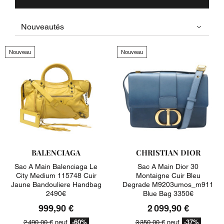
Nouveau
Nouveau
BALENCIAGA
CHRISTIAN DIOR
Sac A Main Balenciaga Le
Sac A Main Dior 30
City Medium 115748 Cuir
Montaigne Cuir Bleu
Jaune Bandouliere Handbag
Degrade M9203umos_m911
2490€
Blue Bag 3350€
999,90 €
2 099,90 €
-60%
-37%
2 490,00 €
neuf
3 350,00 €
neuf