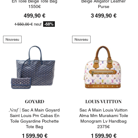
En Toile Beige Tote Bag
Beige Alligator Leather
1550€
Purse
499,90 €
3 499,90 €
-68%
1 550,00 €
neuf
Nouveau
Nouveau
GOYARD
LOUIS VUITTON
Neuf |
Sac A Main Goyard
Sac A Main Louis Vuitton
Saint Louis Pm Cabas En
Alma Mm Murakami Toile
Toile Goyardine Pochette
Monogram Lv Handbag
Tote Bag
2375€
1 599,90 €
1 599,90 €