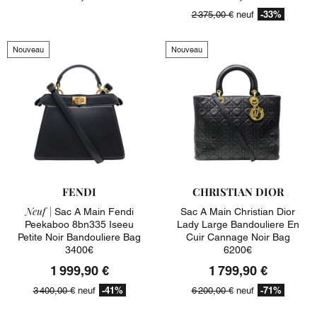
-33%
2 375,00 €
neuf
Nouveau
Nouveau
FENDI
CHRISTIAN DIOR
Neuf |
Sac A Main Fendi
Sac A Main Christian Dior
Peekaboo 8bn335 Iseeu
Lady Large Bandouliere En
Petite Noir Bandouliere Bag
Cuir Cannage Noir Bag
3400€
6200€
1 999,90 €
1 799,90 €
-41%
-71%
3 400,00 €
neuf
6 200,00 €
neuf