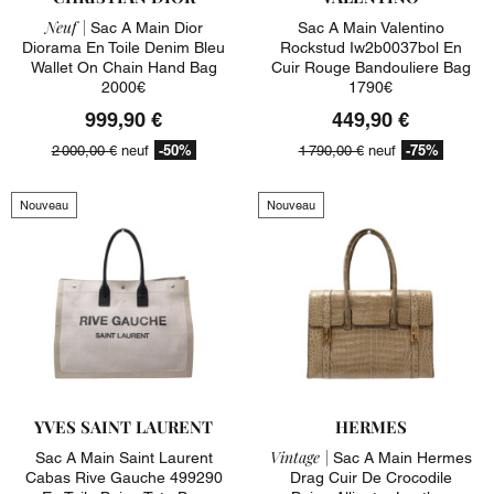
Neuf |
Sac A Main Dior
Sac A Main Valentino
Diorama En Toile Denim Bleu
Rockstud Iw2b0037bol En
Wallet On Chain Hand Bag
Cuir Rouge Bandouliere Bag
2000€
1790€
999,90 €
449,90 €
-50%
-75%
2 000,00 €
neuf
1 790,00 €
neuf
Nouveau
Nouveau
YVES SAINT LAURENT
HERMES
Vintage |
Sac A Main Saint Laurent
Sac A Main Hermes
Cabas Rive Gauche 499290
Drag Cuir De Crocodile