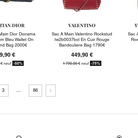
TIAN DIOR
VALENTINO
Y
Main Dior Diorama
Sac A Main Valentino Rockstud
Sac 
im Bleu Wallet On
Iw2b0037bol En Cuir Rouge
Riv
nd Bag 2000€
Bandouliere Bag 1790€
9,90 €
449,90 €
-50%
-75%
 €
neuf
1 790,00 €
neuf
Suivant
3
…
86