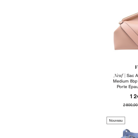
F
Neuf |
Sac A 
Medium 8bp1
Porte Epa
1 2
2 800,00
Nouveau