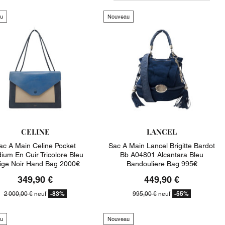
u
Nouveau
CELINE
LANCEL
ac A Main Celine Pocket
Sac A Main Lancel Brigitte Bardot
ium En Cuir Tricolore Bleu
Bb A04801 Alcantara Bleu
ige Noir Hand Bag 2000€
Bandouliere Bag 995€
349,90 €
449,90 €
-83%
-55%
2 000,00 €
neuf
995,00 €
neuf
u
Nouveau