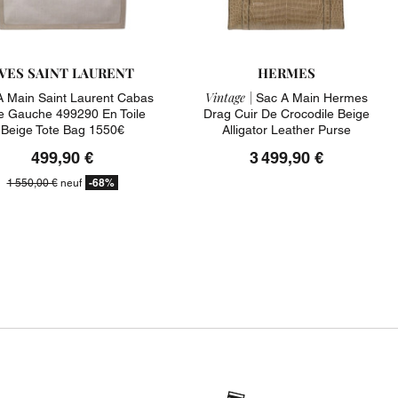
VES SAINT LAURENT
HERMES
Vintage |
A Main Saint Laurent Cabas
Sac A Main Hermes
e Gauche 499290 En Toile
Drag Cuir De Crocodile Beige
Beige Tote Bag 1550€
Alligator Leather Purse
499,90 €
3 499,90 €
-68%
1 550,00 €
neuf