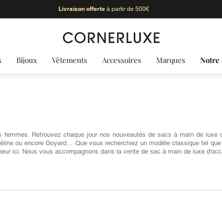
Livraison offerte
à partir de 500€
s
Bijoux
Vêtements
Accessoires
Marques
Notre 
s femmes. Retrouvez chaque jour nos nouveautés de sacs à main de luxe d'
Céline ou encore Goyard… Que vous recherchiez un modèle classique tel que le 
heur ici. Nous vous accompagnons dans la vente de sac à main de luxe d'occ