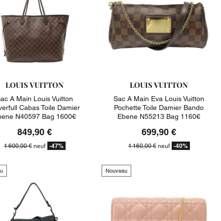
LOUIS VUITTON
LOUIS VUITTON
ac A Main Louis Vuitton
Sac A Main Eva Louis Vuitton
erfull Cabas Toile Damier
Pochette Toile Damier Bando
bene N40597 Bag 1600€
Ebene N55213 Bag 1160€
849,90 €
699,90 €
-47%
-40%
1 600,00 €
neuf
1 160,00 €
neuf
u
Nouveau