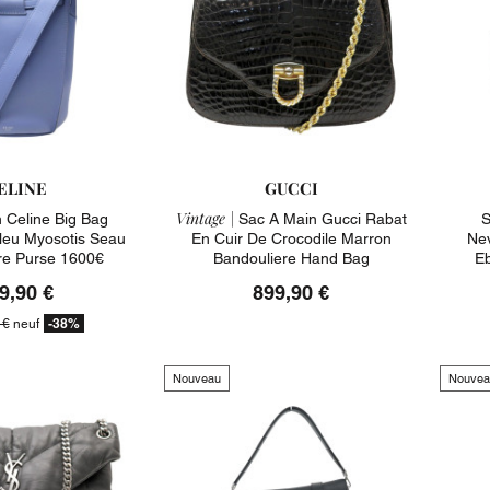
ELINE
GUCCI
Vintage |
 Celine Big Bag
Sac A Main Gucci Rabat
S
Bleu Myosotis Seau
En Cuir De Crocodile Marron
Nev
re Purse 1600€
Bandouliere Hand Bag
E
9,90 €
899,90 €
-38%
 €
neuf
Nouveau
Nouvea