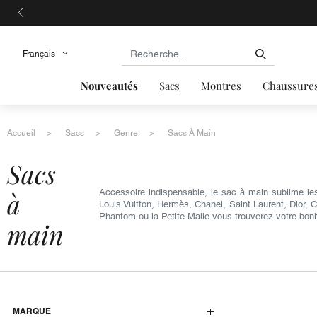
Nouveautés
Sacs
Montres
Chaussure
Accueil
Sacs
Genre
Sacs À Main
sacs
à
Accessoire indispensable, le sac à main sublime le
Louis Vuitton, Hermès, Chanel, Saint Laurent, Dior, 
Phantom ou la Petite Malle vous trouverez votre bon
main
MARQUE