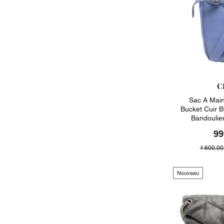
C
Sac A Main
Bucket Cuir 
Bandoulie
99
1 600,00
Nouveau