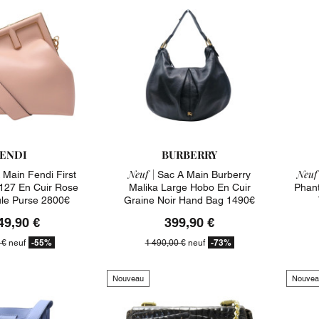
ENDI
BURBERRY
Neuf |
Neuf 
Main Fendi First
Sac A Main Burberry
27 En Cuir Rose
Malika Large Hobo En Cuir
Phan
ule Purse 2800€
Graine Noir Hand Bag 1490€
49,90 €
399,90 €
-55%
-73%
 €
neuf
1 490,00 €
neuf
Nouveau
Nouvea