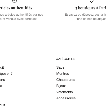
rticles authentifiés
3 boutiques à Par
s articles authentifiés par nos
Essayez ou déposez vos arti
s et vendus avec certificat.
l’une de nos boutique
CATÉGORIES
uit
Sacs
époser ?
Montres
ons
Chaussures
ur
Bijoux
Vêtements
Accessoires
duit