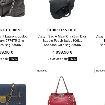
INT LAURENT
CHRISTIAN DIOR
Neuf |
Neuf 
int Laurent Loulou
Sac A Main Christian Dior
ium 577475 Gris
Saddle Pouch Iadpo306lac
ere Bag 3500€
Sacoche Cuir Bag 3500€
Ban
99,90 €
1 999,90 €
-49%
-43%
 €
neuf
3 500,00 €
neuf
Nouveau
Nouvea