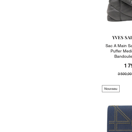
YVES SA
Sac A Main Sa
Puffer Med
Bandouli
1 7
3 500,00
Nouveau