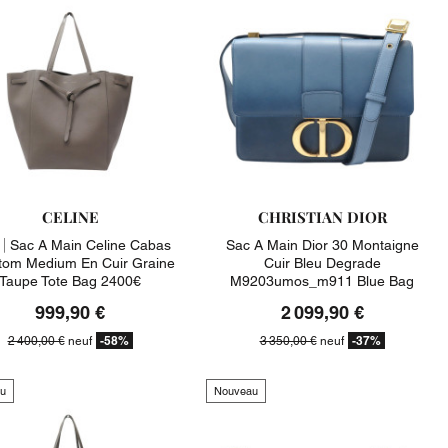
CELINE
CHRISTIAN DIOR
|
Sac A Main Celine Cabas
Sac A Main Dior 30 Montaigne
tom Medium En Cuir Graine
Cuir Bleu Degrade
Taupe Tote Bag 2400€
M9203umos_m911 Blue Bag
3350€
999,90 €
2 099,90 €
-58%
-37%
2 400,00 €
neuf
3 350,00 €
neuf
u
Nouveau