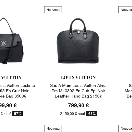
Nouveau
Nouvea
S VUITTON
LOUIS VUITTON
uis Vuitton Lockme
Sac A Main Louis Vuitton Alma
S
95 En Cuir Noir
Pm M40302 En Cuir Epi Noir
Med
ere Bag 3500€
Leather Hand Bag 2150€
Be
99,90 €
799,90 €
-57%
-63%
 €
neuf
2 150,00 €
neuf
Nouveau
Nouvea