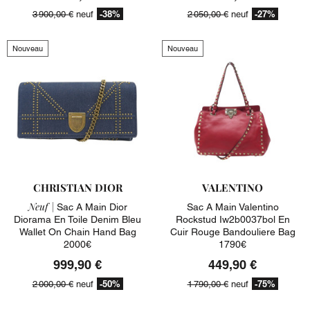
-38%
-27%
3 900,00 €
neuf
2 050,00 €
neuf
Nouveau
Nouveau
CHRISTIAN DIOR
VALENTINO
Neuf |
Sac A Main Dior
Sac A Main Valentino
Diorama En Toile Denim Bleu
Rockstud Iw2b0037bol En
Wallet On Chain Hand Bag
Cuir Rouge Bandouliere Bag
2000€
1790€
999,90 €
449,90 €
-50%
-75%
2 000,00 €
neuf
1 790,00 €
neuf