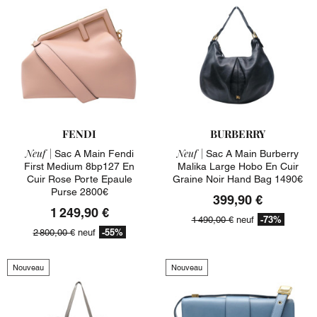
FENDI
BURBERRY
Neuf |
Neuf |
Sac A Main Fendi
Sac A Main Burberry
First Medium 8bp127 En
Malika Large Hobo En Cuir
Cuir Rose Porte Epaule
Graine Noir Hand Bag 1490€
Purse 2800€
399,90 €
1 249,90 €
-73%
1 490,00 €
neuf
-55%
2 800,00 €
neuf
Nouveau
Nouveau