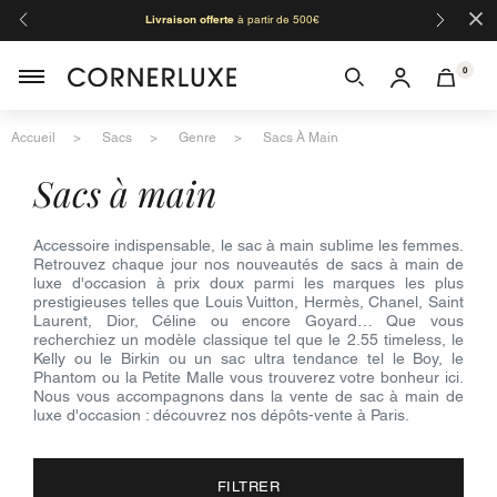
×
Livraison offerte
à partir de 500€
Orga
0
Accueil
Sacs
Genre
Sacs À Main
sacs à main
Accessoire indispensable, le sac à main sublime les femmes.
Retrouvez chaque jour nos nouveautés de sacs à main de
luxe d'occasion à prix doux parmi les marques les plus
prestigieuses telles que Louis Vuitton, Hermès, Chanel, Saint
Laurent, Dior, Céline ou encore Goyard… Que vous
recherchiez un modèle classique tel que le 2.55 timeless, le
Kelly ou le Birkin ou un sac ultra tendance tel le Boy, le
Phantom ou la Petite Malle vous trouverez votre bonheur ici.
Nous vous accompagnons dans la vente de sac à main de
luxe d'occasion : découvrez nos dépôts-vente à Paris.
FILTRER