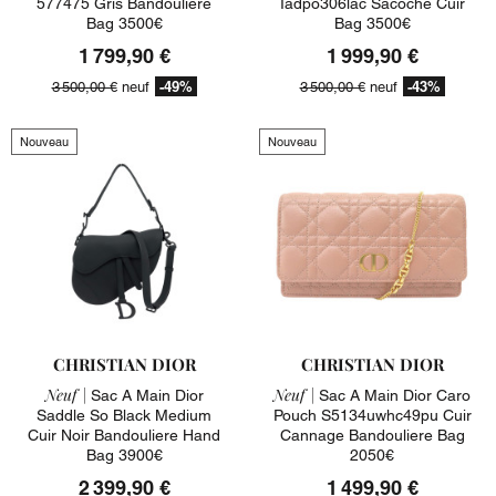
577475 Gris Bandouliere
Iadpo306lac Sacoche Cuir
Bag 3500€
Bag 3500€
1 799,90 €
1 999,90 €
-49%
-43%
3 500,00 €
neuf
3 500,00 €
neuf
Nouveau
Nouveau
CHRISTIAN DIOR
CHRISTIAN DIOR
Neuf |
Neuf |
Sac A Main Dior
Sac A Main Dior Caro
Saddle So Black Medium
Pouch S5134uwhc49pu Cuir
Cuir Noir Bandouliere Hand
Cannage Bandouliere Bag
Bag 3900€
2050€
2 399,90 €
1 499,90 €