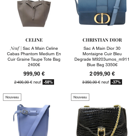
CELINE
CHRISTIAN DIOR
Neuf |
Sac A Main Celine
Sac A Main Dior 30
Cabas Phantom Medium En
Montaigne Cuir Bleu
Cuir Graine Taupe Tote Bag
Degrade M9203umos_m911
2400€
Blue Bag 3350€
999,90 €
2 099,90 €
-58%
-37%
2 400,00 €
neuf
3 350,00 €
neuf
Nouveau
Nouveau