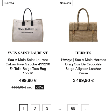
Nouveau
Nouveau
YVES SAINT LAURENT
HERMES
Vintage |
Sac A Main Saint Laurent
Sac A Main Hermes
Cabas Rive Gauche 499290
Drag Cuir De Crocodile
En Toile Beige Tote Bag
Beige Alligator Leather
1550€
Purse
499,90 €
3 499,90 €
-68%
1 550,00 €
neuf
Suivant
1
2
3
…
86