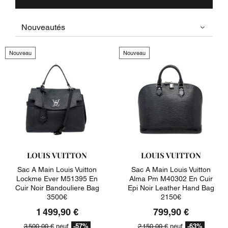
Nouveau
Nouveau
LOUIS VUITTON
LOUIS VUITTON
Sac A Main Louis Vuitton
Sac A Main Louis Vuitton
Lockme Ever M51395 En
Alma Pm M40302 En Cuir
Cuir Noir Bandouliere Bag
Epi Noir Leather Hand Bag
3500€
2150€
1 499,90 €
799,90 €
-57%
-63%
3 500,00 €
neuf
2 150,00 €
neuf