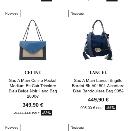
Nouveau
Nouveau
CELINE
LANCEL
Sac A Main Celine Pocket
Sac A Main Lancel Brigitte
Medium En Cuir Tricolore
Bardot Bb A04801 Alcantara
Bleu Beige Noir Hand Bag
Bleu Bandouliere Bag 995€
2000€
449,90 €
349,90 €
-55%
995,00 €
neuf
-83%
2 000,00 €
neuf
Nouveau
Nouveau