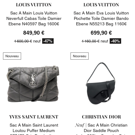
LOUIS VUITTON
LOUIS VUITTON
Sac A Main Louis Vuitton
Sac A Main Eva Louis Vuitton
Neverfull Cabas Toile Damier
Pochette Toile Damier Bando
Ebene N40597 Bag 1600€
Ebene N55213 Bag 1160€
849,90 €
699,90 €
-47%
-40%
1 600,00 €
neuf
1 160,00 €
neuf
Nouveau
Nouveau
YVES SAINT LAURENT
CHRISTIAN DIOR
Neuf |
Sac A Main Saint Laurent
Sac A Main Christian
Loulou Puffer Medium
Dior Saddle Pouch