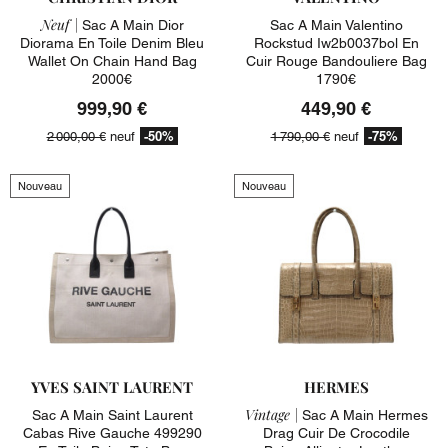
Neuf |
Sac A Main Dior
Sac A Main Valentino
Diorama En Toile Denim Bleu
Rockstud Iw2b0037bol En
Wallet On Chain Hand Bag
Cuir Rouge Bandouliere Bag
2000€
1790€
999,90 €
449,90 €
-50%
-75%
2 000,00 €
neuf
1 790,00 €
neuf
Nouveau
Nouveau
YVES SAINT LAURENT
HERMES
Vintage |
Sac A Main Saint Laurent
Sac A Main Hermes
Cabas Rive Gauche 499290
Drag Cuir De Crocodile