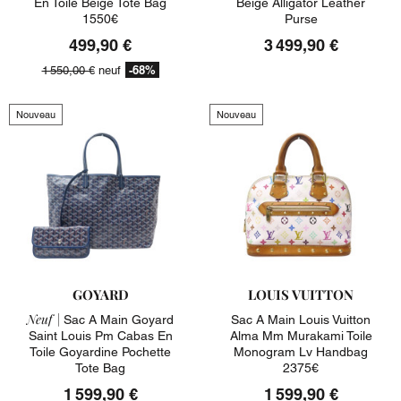
En Toile Beige Tote Bag
Beige Alligator Leather
1550€
Purse
499,90 €
3 499,90 €
-68%
1 550,00 €
neuf
Nouveau
Nouveau
GOYARD
LOUIS VUITTON
Neuf |
Sac A Main Goyard
Sac A Main Louis Vuitton
Saint Louis Pm Cabas En
Alma Mm Murakami Toile
Toile Goyardine Pochette
Monogram Lv Handbag
Tote Bag
2375€
1 599,90 €
1 599,90 €