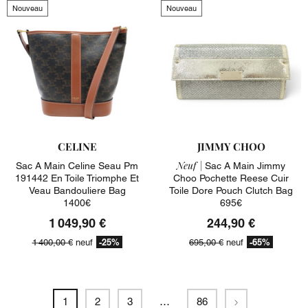
Nouveau
Nouveau
CELINE
JIMMY CHOO
Neuf |
Sac A Main Celine Seau Pm
Sac A Main Jimmy
191442 En Toile Triomphe Et
Choo Pochette Reese Cuir
Veau Bandouliere Bag
Toile Dore Pouch Clutch Bag
1400€
695€
1 049,90 €
244,90 €
-25%
-65%
1 400,00 €
neuf
695,00 €
neuf
Suivant
1
2
3
…
86