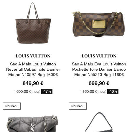
LOUIS VUITTON
LOUIS VUITTON
Sac A Main Louis Vuitton
Sac A Main Eva Louis Vuitton
Neverfull Cabas Toile Damier
Pochette Toile Damier Bando
Ebene N40597 Bag 1600€
Ebene N55213 Bag 1160€
849,90 €
699,90 €
-47%
-40%
1 600,00 €
neuf
1 160,00 €
neuf
Nouveau
Nouveau