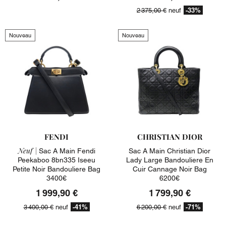
-33%
2 375,00 €
neuf
Nouveau
Nouveau
FENDI
CHRISTIAN DIOR
Neuf |
Sac A Main Fendi
Sac A Main Christian Dior
Peekaboo 8bn335 Iseeu
Lady Large Bandouliere En
Petite Noir Bandouliere Bag
Cuir Cannage Noir Bag
3400€
6200€
1 999,90 €
1 799,90 €
-41%
-71%
3 400,00 €
neuf
6 200,00 €
neuf