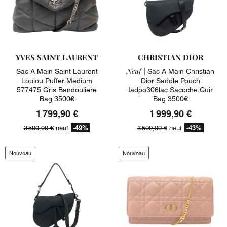
YVES SAINT LAURENT
CHRISTIAN DIOR
Neuf |
Sac A Main Saint Laurent
Sac A Main Christian
Loulou Puffer Medium
Dior Saddle Pouch
577475 Gris Bandouliere
Iadpo306lac Sacoche Cuir
Bag 3500€
Bag 3500€
1 799,90 €
1 999,90 €
-49%
-43%
3 500,00 €
neuf
3 500,00 €
neuf
Nouveau
Nouveau