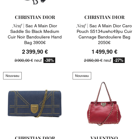
CHRISTIAN DIOR
CHRISTIAN DIOR
Neuf |
Neuf |
Sac A Main Dior
Sac A Main Dior Caro
Saddle So Black Medium
Pouch S5134uwhc49pu Cuir
Cuir Noir Bandouliere Hand
Cannage Bandouliere Bag
Bag 3900€
2050€
2 399,90 €
1 499,90 €
-38%
-27%
3 900,00 €
neuf
2 050,00 €
neuf
Nouveau
Nouveau
CHRISTIAN DIOR
VALENTINO