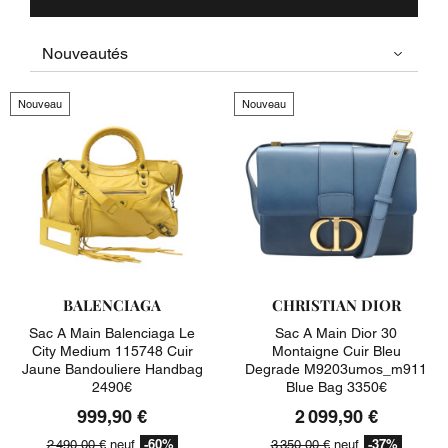
Nouveau
Nouveau
BALENCIAGA
CHRISTIAN DIOR
Sac A Main Balenciaga Le
Sac A Main Dior 30
City Medium 115748 Cuir
Montaigne Cuir Bleu
Jaune Bandouliere Handbag
Degrade M9203umos_m911
2490€
Blue Bag 3350€
999,90 €
2 099,90 €
-60%
-37%
2 490,00 €
neuf
3 350,00 €
neuf