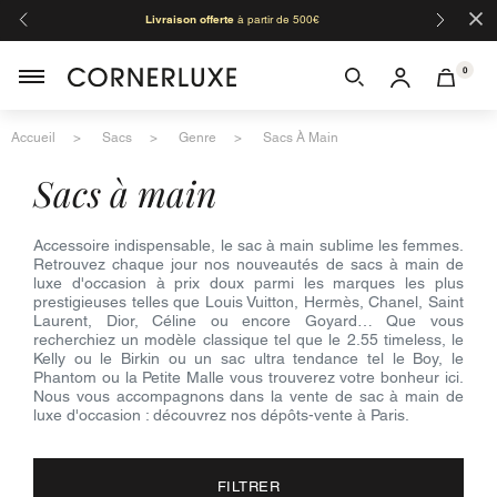
×
Livraison offerte
à partir de 500€
Orga
0
Accueil
Sacs
Genre
Sacs À Main
sacs à main
Accessoire indispensable, le sac à main sublime les femmes.
Retrouvez chaque jour nos nouveautés de sacs à main de
luxe d'occasion à prix doux parmi les marques les plus
prestigieuses telles que Louis Vuitton, Hermès, Chanel, Saint
Laurent, Dior, Céline ou encore Goyard… Que vous
recherchiez un modèle classique tel que le 2.55 timeless, le
Kelly ou le Birkin ou un sac ultra tendance tel le Boy, le
Phantom ou la Petite Malle vous trouverez votre bonheur ici.
Nous vous accompagnons dans la vente de sac à main de
luxe d'occasion : découvrez nos dépôts-vente à Paris.
FILTRER