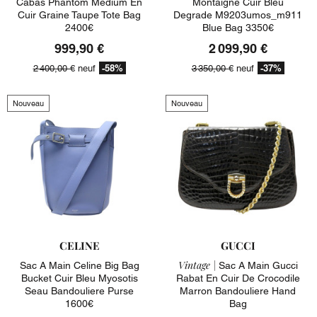
Cabas Phantom Medium En
Montaigne Cuir Bleu
Cuir Graine Taupe Tote Bag
Degrade M9203umos_m911
2400€
Blue Bag 3350€
999,90 €
2 099,90 €
-58%
-37%
2 400,00 €
neuf
3 350,00 €
neuf
Nouveau
Nouveau
CELINE
GUCCI
Vintage |
Sac A Main Celine Big Bag
Sac A Main Gucci
Bucket Cuir Bleu Myosotis
Rabat En Cuir De Crocodile
Seau Bandouliere Purse
Marron Bandouliere Hand
1600€
Bag