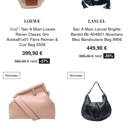
LOEWE
LANCEL
Neuf |
Sac A Main Loewe
Sac A Main Lancel Brigitte
Panier Classic Gm
Bardot Bb A04801 Alcantara
Acbks81x01 Fibre Palmier &
Bleu Bandouliere Bag 995€
Cuir Bag 550€
449,90 €
399,90 €
-55%
995,00 €
neuf
-27%
550,00 €
neuf
Nouveau
Nouveau