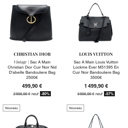
CHRISTIAN DIOR
LOUIS VUITTON
Vintage |
Sac A Main
Sac A Main Louis Vuitton
Christian Dior Cuir Noir Nid
Lockme Ever M51395 En
D'abeille Bandouliere Bag
Cuir Noir Bandouliere Bag
2500€
3500€
499,90 €
1 499,90 €
-80%
-57%
2 500,00 €
neuf
3 500,00 €
neuf
Nouveau
Nouveau