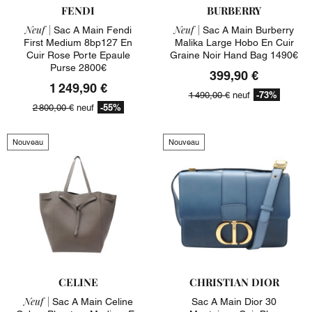
FENDI
BURBERRY
Neuf |
Neuf |
Sac A Main Fendi
Sac A Main Burberry
First Medium 8bp127 En
Malika Large Hobo En Cuir
Cuir Rose Porte Epaule
Graine Noir Hand Bag 1490€
Purse 2800€
399,90 €
1 249,90 €
-73%
1 490,00 €
neuf
-55%
2 800,00 €
neuf
Nouveau
Nouveau
CELINE
CHRISTIAN DIOR
Neuf |
Sac A Main Celine
Sac A Main Dior 30