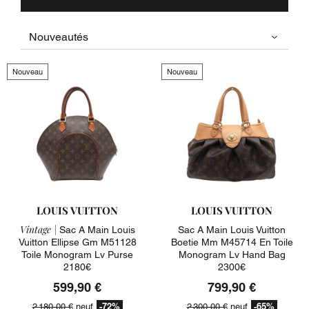
Nouveau
Nouveau
LOUIS VUITTON
LOUIS VUITTON
Vintage |
Sac A Main Louis
Sac A Main Louis Vuitton
Vuitton Ellipse Gm M51128
Boetie Mm M45714 En Toile
Toile Monogram Lv Purse
Monogram Lv Hand Bag
2180€
2300€
599,90 €
799,90 €
-72%
-65%
2 180,00 €
neuf
2 300,00 €
neuf