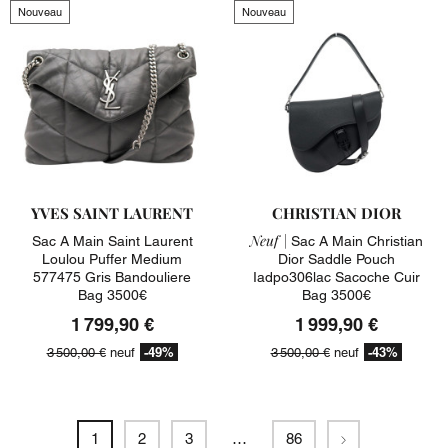
Nouveau
Nouveau
YVES SAINT LAURENT
CHRISTIAN DIOR
Neuf |
Sac A Main Saint Laurent
Sac A Main Christian
Loulou Puffer Medium
Dior Saddle Pouch
577475 Gris Bandouliere
Iadpo306lac Sacoche Cuir
Bag 3500€
Bag 3500€
1 799,90 €
1 999,90 €
-49%
-43%
3 500,00 €
neuf
3 500,00 €
neuf
Suivant
1
2
3
…
86