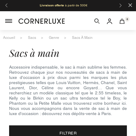
×
Livraison offerte
à partir de 500€
Orga
0
Accueil
Sacs
Genre
Sacs À Main
sacs à main
Accessoire indispensable, le sac à main sublime les femmes.
Retrouvez chaque jour nos nouveautés de sacs à main de
luxe d'occasion à prix doux parmi les marques les plus
prestigieuses telles que Louis Vuitton, Hermès, Chanel, Saint
Laurent, Dior, Céline ou encore Goyard… Que vous
recherchiez un modèle classique tel que le 2.55 timeless, le
Kelly ou le Birkin ou un sac ultra tendance tel le Boy, le
Phantom ou la Petite Malle vous trouverez votre bonheur ici.
Nous vous accompagnons dans la vente de sac à main de
luxe d'occasion : découvrez nos dépôts-vente à Paris.
FILTRER