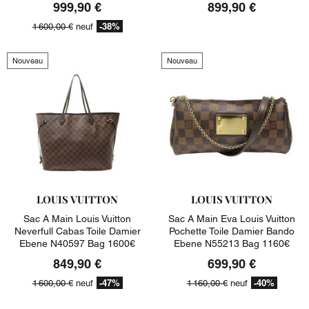
999,90 €
899,90 €
-38%
1 600,00 €
neuf
Nouveau
Nouveau
LOUIS VUITTON
LOUIS VUITTON
Sac A Main Louis Vuitton
Sac A Main Eva Louis Vuitton
Neverfull Cabas Toile Damier
Pochette Toile Damier Bando
Ebene N40597 Bag 1600€
Ebene N55213 Bag 1160€
849,90 €
699,90 €
-47%
-40%
1 600,00 €
neuf
1 160,00 €
neuf