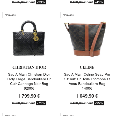
-33%
-41%
2 375,00 €
neuf
3 400,00 €
neuf
Nouveau
Nouveau
CHRISTIAN DIOR
CELINE
Sac A Main Christian Dior
Sac A Main Celine Seau Pm
Lady Large Bandouliere En
191442 En Toile Triomphe Et
Cuir Cannage Noir Bag
Veau Bandouliere Bag
6200€
1400€
1 799,90 €
1 049,90 €
-71%
-25%
6 200,00 €
neuf
1 400,00 €
neuf
Nouveau
Nouveau