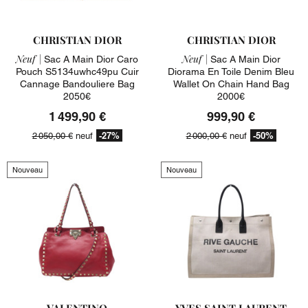
CHRISTIAN DIOR
CHRISTIAN DIOR
Neuf |
Neuf |
Sac A Main Dior Caro
Sac A Main Dior
Pouch S5134uwhc49pu Cuir
Diorama En Toile Denim Bleu
Cannage Bandouliere Bag
Wallet On Chain Hand Bag
2050€
2000€
1 499,90 €
999,90 €
-27%
-50%
2 050,00 €
neuf
2 000,00 €
neuf
Nouveau
Nouveau
VALENTINO
YVES SAINT LAURENT