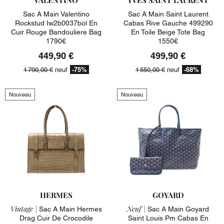
Sac A Main Valentino
Sac A Main Saint Laurent
Rockstud Iw2b0037bol En
Cabas Rive Gauche 499290
Cuir Rouge Bandouliere Bag
En Toile Beige Tote Bag
1790€
1550€
449,90 €
499,90 €
-75%
-68%
1 790,00 €
neuf
1 550,00 €
neuf
Nouveau
Nouveau
HERMES
GOYARD
Vintage |
Neuf |
Sac A Main Hermes
Sac A Main Goyard
Drag Cuir De Crocodile
Saint Louis Pm Cabas En