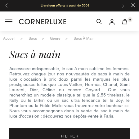
×
Livraison offerte
à partir de 500€
Orga
0
Accueil
Sacs
Genre
Sacs À Main
sacs à main
Accessoire indispensable, le sac à main sublime les femmes.
Retrouvez chaque jour nos nouveautés de sacs à main de
luxe d'occasion à prix doux parmi les marques les plus
prestigieuses telles que Louis Vuitton, Hermès, Chanel, Saint
Laurent, Dior, Céline ou encore Goyard… Que vous
recherchiez un modèle classique tel que le 2.55 timeless, le
Kelly ou le Birkin ou un sac ultra tendance tel le Boy, le
Phantom ou la Petite Malle vous trouverez votre bonheur ici.
Nous vous accompagnons dans la vente de sac à main de
luxe d'occasion : découvrez nos dépôts-vente à Paris.
FILTRER