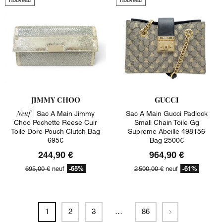
JIMMY CHOO
GUCCI
Neuf |
Sac A Main Jimmy
Sac A Main Gucci Padlock
Choo Pochette Reese Cuir
Small Chain Toile Gg
Toile Dore Pouch Clutch Bag
Supreme Abeille 498156
695€
Bag 2500€
244,90 €
964,90 €
-65%
-61%
695,00 €
neuf
2 500,00 €
neuf
Suivant
1
2
3
…
86