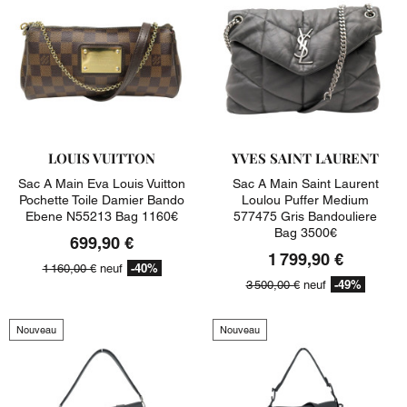
LOUIS VUITTON
YVES SAINT LAURENT
Sac A Main Eva Louis Vuitton
Sac A Main Saint Laurent
Pochette Toile Damier Bando
Loulou Puffer Medium
Ebene N55213 Bag 1160€
577475 Gris Bandouliere
Bag 3500€
699,90 €
1 799,90 €
-40%
1 160,00 €
neuf
-49%
3 500,00 €
neuf
Nouveau
Nouveau