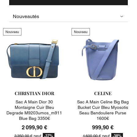
Nouveau
Nouveau
CHRISTIAN DIOR
CELINE
Sac A Main Dior 30
Sac A Main Celine Big Bag
Montaigne Cuir Bleu
Bucket Cuir Bleu Myosotis
Degrade M9203umos_m911
Seau Bandouliere Purse
Blue Bag 3350€
1600€
2 099,90 €
999,90 €
-37%
-38%
3 350,00 €
neuf
1 600,00 €
neuf