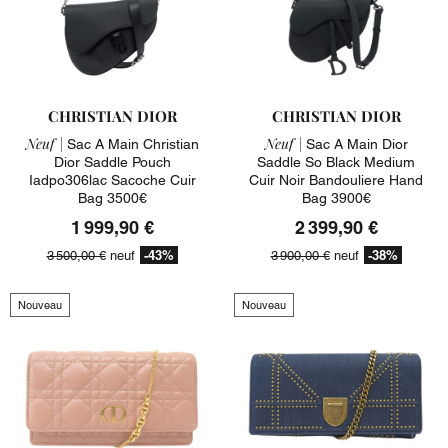
CHRISTIAN DIOR
CHRISTIAN DIOR
Neuf |
Neuf |
Sac A Main Christian
Sac A Main Dior
Dior Saddle Pouch
Saddle So Black Medium
Iadpo306lac Sacoche Cuir
Cuir Noir Bandouliere Hand
Bag 3500€
Bag 3900€
1 999,90 €
2 399,90 €
-43%
-38%
3 500,00 €
neuf
3 900,00 €
neuf
Nouveau
Nouveau