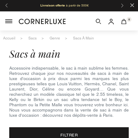
×
Livraison offerte
à partir de 500€
Orga
0
Accueil
Sacs
Genre
Sacs À Main
sacs à main
Accessoire indispensable, le sac à main sublime les femmes.
Retrouvez chaque jour nos nouveautés de sacs à main de
luxe d'occasion à prix doux parmi les marques les plus
prestigieuses telles que Louis Vuitton, Hermès, Chanel, Saint
Laurent, Dior, Céline ou encore Goyard… Que vous
recherchiez un modèle classique tel que le 2.55 timeless, le
Kelly ou le Birkin ou un sac ultra tendance tel le Boy, le
Phantom ou la Petite Malle vous trouverez votre bonheur ici.
Nous vous accompagnons dans la vente de sac à main de
luxe d'occasion : découvrez nos dépôts-vente à Paris.
FILTRER