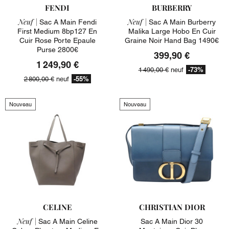
FENDI
BURBERRY
Neuf |
Neuf |
Sac A Main Fendi
Sac A Main Burberry
First Medium 8bp127 En
Malika Large Hobo En Cuir
Cuir Rose Porte Epaule
Graine Noir Hand Bag 1490€
Purse 2800€
399,90 €
1 249,90 €
-73%
1 490,00 €
neuf
-55%
2 800,00 €
neuf
Nouveau
Nouveau
CELINE
CHRISTIAN DIOR
Neuf |
Sac A Main Celine
Sac A Main Dior 30