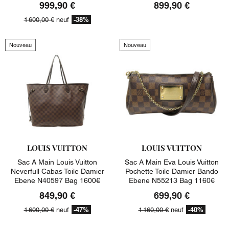
999,90 €
899,90 €
-38%
1 600,00 €
neuf
Nouveau
Nouveau
LOUIS VUITTON
LOUIS VUITTON
Sac A Main Louis Vuitton
Sac A Main Eva Louis Vuitton
Neverfull Cabas Toile Damier
Pochette Toile Damier Bando
Ebene N40597 Bag 1600€
Ebene N55213 Bag 1160€
849,90 €
699,90 €
-47%
-40%
1 600,00 €
neuf
1 160,00 €
neuf