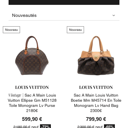
Nouveau
Nouveau
LOUIS VUITTON
LOUIS VUITTON
Vintage |
Sac A Main Louis
Sac A Main Louis Vuitton
Vuitton Ellipse Gm M51128
Boetie Mm M45714 En Toile
Toile Monogram Lv Purse
Monogram Lv Hand Bag
2180€
2300€
599,90 €
799,90 €
-72%
-65%
2 180,00 €
neuf
2 300,00 €
neuf