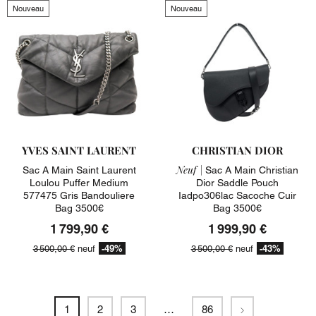
Nouveau
Nouveau
YVES SAINT LAURENT
CHRISTIAN DIOR
Neuf |
Sac A Main Saint Laurent
Sac A Main Christian
Loulou Puffer Medium
Dior Saddle Pouch
577475 Gris Bandouliere
Iadpo306lac Sacoche Cuir
Bag 3500€
Bag 3500€
1 799,90 €
1 999,90 €
-49%
-43%
3 500,00 €
neuf
3 500,00 €
neuf
Suivant
1
2
3
…
86