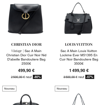
CHRISTIAN DIOR
LOUIS VUITTON
Vintage |
Sac A Main
Sac A Main Louis Vuitton
Christian Dior Cuir Noir Nid
Lockme Ever M51395 En
D'abeille Bandouliere Bag
Cuir Noir Bandouliere Bag
2500€
3500€
499,90 €
1 499,90 €
-80%
-57%
2 500,00 €
neuf
3 500,00 €
neuf
Nouveau
Nouveau