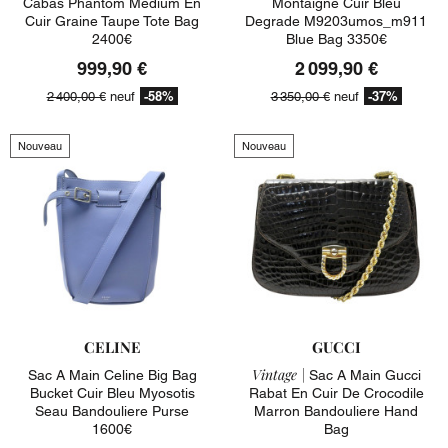
Cabas Phantom Medium En
Montaigne Cuir Bleu
Cuir Graine Taupe Tote Bag
Degrade M9203umos_m911
2400€
Blue Bag 3350€
999,90 €
2 099,90 €
-58%
-37%
2 400,00 €
neuf
3 350,00 €
neuf
Nouveau
Nouveau
CELINE
GUCCI
Vintage |
Sac A Main Celine Big Bag
Sac A Main Gucci
Bucket Cuir Bleu Myosotis
Rabat En Cuir De Crocodile
Seau Bandouliere Purse
Marron Bandouliere Hand
1600€
Bag