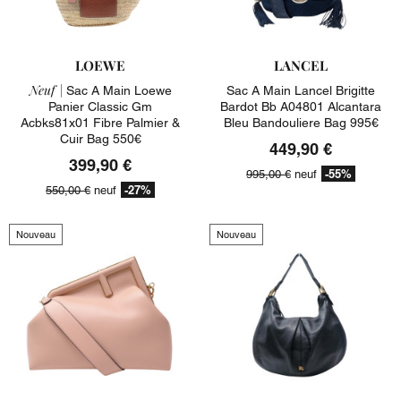
LOEWE
LANCEL
Neuf |
Sac A Main Loewe
Sac A Main Lancel Brigitte
Panier Classic Gm
Bardot Bb A04801 Alcantara
Acbks81x01 Fibre Palmier &
Bleu Bandouliere Bag 995€
Cuir Bag 550€
449,90 €
399,90 €
-55%
995,00 €
neuf
-27%
550,00 €
neuf
Nouveau
Nouveau