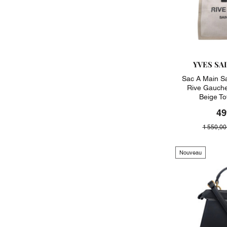
YVES SA
Sac A Main S
Rive Gauche
Beige T
49
1 550,00
Nouveau