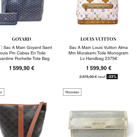
GOYARD
LOUIS VUITTON
 |
Sac A Main Goyard Saint
Sac A Main Louis Vuitton Alma
ouis Pm Cabas En Toile
Mm Murakami Toile Monogram
ardine Pochette Tote Bag
Lv Handbag 2375€
1 599,90 €
1 599,90 €
-33%
2 375,00 €
neuf
u
Nouveau