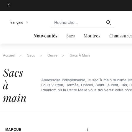
Nouveautés
Sacs
Montres
Chaussure
Accueil
Sacs
Genre
Sacs À Main
sacs
à
Accessoire indispensable, le sac à main sublime le
Louis Vuitton, Hermès, Chanel, Saint Laurent, Dior, 
Phantom ou la Petite Malle vous trouverez votre bon
main
MARQUE