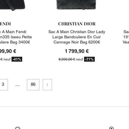
ENDI
CHRISTIAN DIOR
 A Main Fendi
Sac A Main Christian Dior Lady
Sa
n335 Iseeu Petite
Large Bandouliere En Cuir
191
uliere Bag 3400€
Cannage Noir Bag 6200€
Vea
99,90 €
1 799,90 €
-41%
-71%
 €
neuf
6 200,00 €
neuf
Suivant
3
…
86