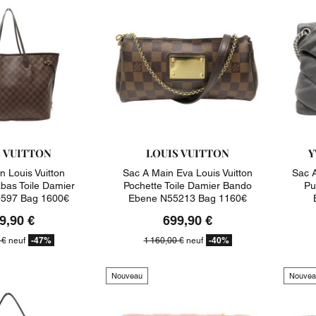
S VUITTON
LOUIS VUITTON
Y
n Louis Vuitton
Sac A Main Eva Louis Vuitton
Sac A
abas Toile Damier
Pochette Toile Damier Bando
Pu
597 Bag 1600€
Ebene N55213 Bag 1160€
9,90 €
699,90 €
-47%
-40%
 €
neuf
1 160,00 €
neuf
Nouveau
Nouvea