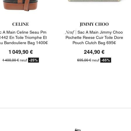
CELINE
JIMMY CHOO
Neuf |
c A Main Celine Seau Pm
Sac A Main Jimmy Choo
442 En Toile Triomphe Et
Pochette Reese Cuir Toile Dore
u Bandouliere Bag 1400€
Pouch Clutch Bag 695€
1 049,90 €
244,90 €
-25%
-65%
1 400,00 €
neuf
695,00 €
neuf