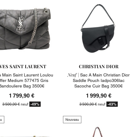
VES SAINT LAURENT
CHRISTIAN DIOR
Neuf |
 Main Saint Laurent Loulou
Sac A Main Christian Dior
ffer Medium 577475 Gris
Saddle Pouch Iadpo306lac
Bandouliere Bag 3500€
Sacoche Cuir Bag 3500€
1 799,90 €
1 999,90 €
-49%
-43%
3 500,00 €
neuf
3 500,00 €
neuf
u
Nouveau