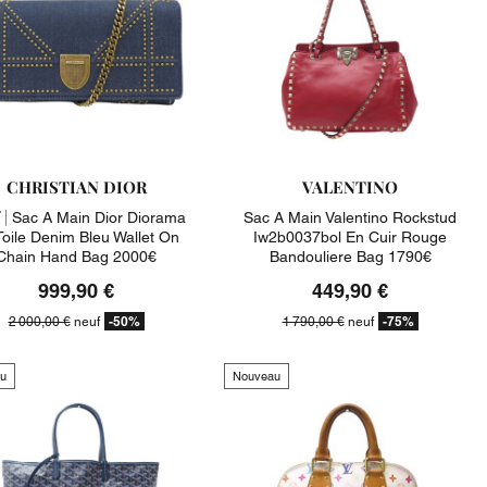
CHRISTIAN DIOR
VALENTINO
 |
Sac A Main Dior Diorama
Sac A Main Valentino Rockstud
Toile Denim Bleu Wallet On
Iw2b0037bol En Cuir Rouge
Chain Hand Bag 2000€
Bandouliere Bag 1790€
999,90 €
449,90 €
-50%
-75%
2 000,00 €
neuf
1 790,00 €
neuf
u
Nouveau