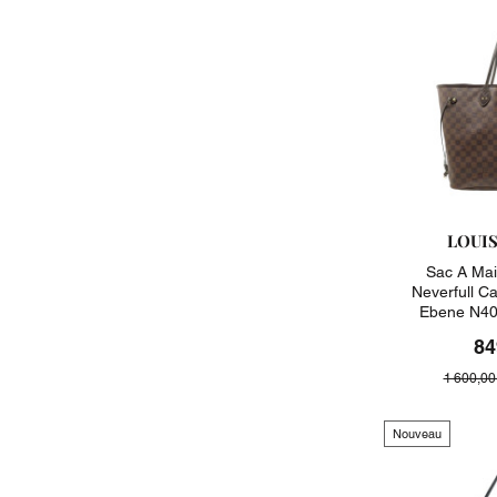
LOUI
Sac A Mai
Neverfull C
Ebene N40
84
1 600,00
Nouveau