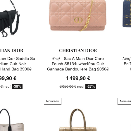
TIAN DIOR
CHRISTIAN DIOR
Neuf |
Neuf
ain Dior Saddle So
Sac A Main Dior Caro
dium Cuir Noir
Pouch S5134uwhc49pu Cuir
En 
 Hand Bag 3900€
Cannage Bandouliere Bag 2050€
99,90 €
1 499,90 €
-38%
-27%
 €
neuf
2 050,00 €
neuf
Nouveau
Nouvea