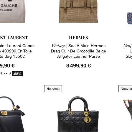
INT LAURENT
HERMES
Vintage |
Neuf
aint Laurent Cabas
Sac A Main Hermes
 499290 En Toile
Drag Cuir De Crocodile Beige
L
ote Bag 1550€
Alligator Leather Purse
Goy
9,90 €
3 499,90 €
-68%
 €
neuf
Nouveau
Nouvea