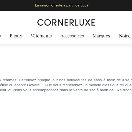
Livraison offerte
à partir de 500€
s
Bijoux
Vêtements
Accessoires
Marques
Notre 
s femmes. Retrouvez chaque jour nos nouveautés de sacs à main de luxe d'
Céline ou encore Goyard… Que vous recherchiez un modèle classique tel que le 
heur ici. Nous vous accompagnons dans la vente de sac à main de luxe d'occ