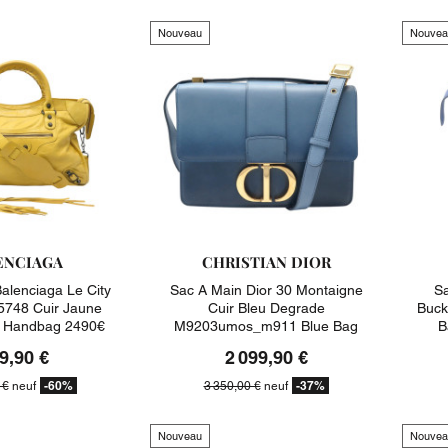
Nouveau
Nouvea
ENCIAGA
CHRISTIAN DIOR
alenciaga Le City
Sac A Main Dior 30 Montaigne
Sa
748 Cuir Jaune
Cuir Bleu Degrade
Buck
e Handbag 2490€
M9203umos_m911 Blue Bag
B
3350€
9,90 €
2 099,90 €
-60%
-37%
 €
neuf
3 350,00 €
neuf
Nouveau
Nouvea