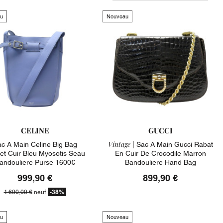
u
Nouveau
CELINE
GUCCI
Vintage |
c A Main Celine Big Bag
Sac A Main Gucci Rabat
et Cuir Bleu Myosotis Seau
En Cuir De Crocodile Marron
andouliere Purse 1600€
Bandouliere Hand Bag
999,90 €
899,90 €
-38%
1 600,00 €
neuf
u
Nouveau