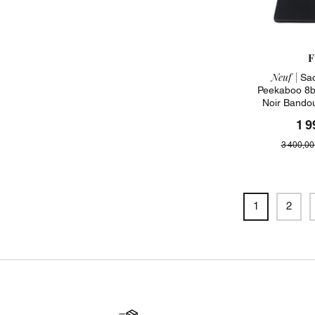
F
Neuf |
Sac
Peekaboo 8b
Noir Bando
1 9
3 400,00
1
2