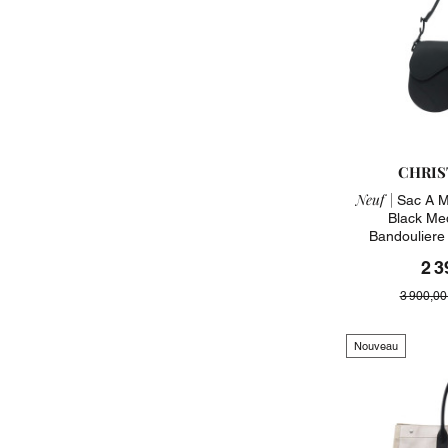
CHRIS
Neuf |
Sac A M
Black Me
Bandouliere
2 3
3 900,00
Nouveau