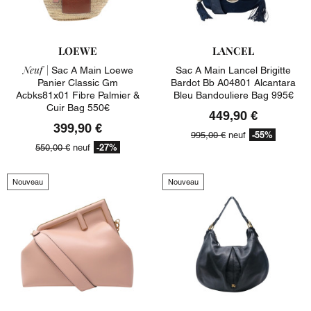
LOEWE
LANCEL
Neuf |
Sac A Main Loewe
Sac A Main Lancel Brigitte
Panier Classic Gm
Bardot Bb A04801 Alcantara
Acbks81x01 Fibre Palmier &
Bleu Bandouliere Bag 995€
Cuir Bag 550€
449,90 €
399,90 €
-55%
995,00 €
neuf
-27%
550,00 €
neuf
Nouveau
Nouveau