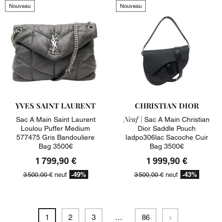
Nouveau
Nouveau
YVES SAINT LAURENT
CHRISTIAN DIOR
Neuf |
Sac A Main Saint Laurent
Sac A Main Christian
Loulou Puffer Medium
Dior Saddle Pouch
577475 Gris Bandouliere
Iadpo306lac Sacoche Cuir
Bag 3500€
Bag 3500€
1 799,90 €
1 999,90 €
-49%
-43%
3 500,00 €
neuf
3 500,00 €
neuf
Suivant
1
2
3
…
86