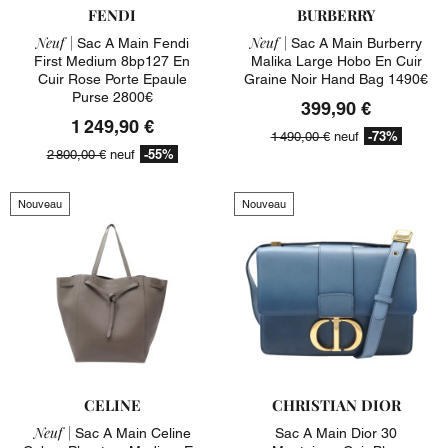
FENDI
BURBERRY
Neuf |
Neuf |
Sac A Main Fendi
Sac A Main Burberry
First Medium 8bp127 En
Malika Large Hobo En Cuir
Cuir Rose Porte Epaule
Graine Noir Hand Bag 1490€
Purse 2800€
399,90 €
1 249,90 €
-73%
1 490,00 €
neuf
-55%
2 800,00 €
neuf
Nouveau
Nouveau
CELINE
CHRISTIAN DIOR
Neuf |
Sac A Main Celine
Sac A Main Dior 30