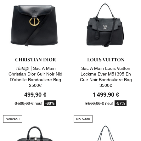
CHRISTIAN DIOR
LOUIS VUITTON
Vintage |
Sac A Main
Sac A Main Louis Vuitton
Christian Dior Cuir Noir Nid
Lockme Ever M51395 En
D'abeille Bandouliere Bag
Cuir Noir Bandouliere Bag
2500€
3500€
499,90 €
1 499,90 €
-80%
-57%
2 500,00 €
neuf
3 500,00 €
neuf
Nouveau
Nouveau