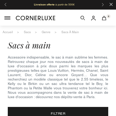
×
Livraison offerte
à partir de 500€
Orga
0
Accueil
Sacs
Genre
Sacs À Main
sacs à main
Accessoire indispensable, le sac à main sublime les femmes.
Retrouvez chaque jour nos nouveautés de sacs à main de
luxe d'occasion à prix doux parmi les marques les plus
prestigieuses telles que Louis Vuitton, Hermès, Chanel, Saint
Laurent, Dior, Céline ou encore Goyard… Que vous
recherchiez un modèle classique tel que le 2.55 timeless, le
Kelly ou le Birkin ou un sac ultra tendance tel le Boy, le
Phantom ou la Petite Malle vous trouverez votre bonheur ici.
Nous vous accompagnons dans la vente de sac à main de
luxe d'occasion : découvrez nos dépôts-vente à Paris.
FILTRER