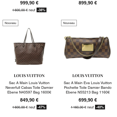
999,90 €
899,90 €
-38%
1 600,00 €
neuf
Nouveau
Nouveau
LOUIS VUITTON
LOUIS VUITTON
Sac A Main Louis Vuitton
Sac A Main Eva Louis Vuitton
Neverfull Cabas Toile Damier
Pochette Toile Damier Bando
Ebene N40597 Bag 1600€
Ebene N55213 Bag 1160€
849,90 €
699,90 €
-47%
-40%
1 600,00 €
neuf
1 160,00 €
neuf