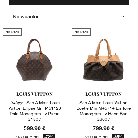
Nouveau
Nouveau
LOUIS VUITTON
LOUIS VUITTON
Vintage |
Sac A Main Louis
Sac A Main Louis Vuitton
Vuitton Ellipse Gm M51128
Boetie Mm M45714 En Toile
Toile Monogram Lv Purse
Monogram Lv Hand Bag
2180€
2300€
599,90 €
799,90 €
-72%
-65%
2 180,00 €
neuf
2 300,00 €
neuf