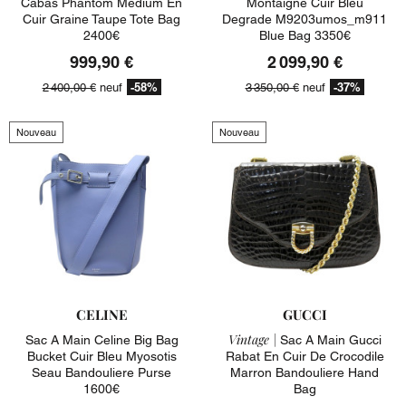
Cabas Phantom Medium En
Montaigne Cuir Bleu
Cuir Graine Taupe Tote Bag
Degrade M9203umos_m911
2400€
Blue Bag 3350€
999,90 €
2 099,90 €
-58%
-37%
2 400,00 €
neuf
3 350,00 €
neuf
Nouveau
Nouveau
CELINE
GUCCI
Vintage |
Sac A Main Celine Big Bag
Sac A Main Gucci
Bucket Cuir Bleu Myosotis
Rabat En Cuir De Crocodile
Seau Bandouliere Purse
Marron Bandouliere Hand
1600€
Bag