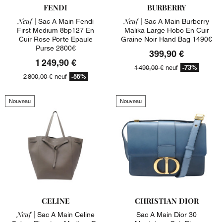
FENDI
BURBERRY
Neuf |
Neuf |
Sac A Main Fendi
Sac A Main Burberry
First Medium 8bp127 En
Malika Large Hobo En Cuir
Cuir Rose Porte Epaule
Graine Noir Hand Bag 1490€
Purse 2800€
399,90 €
1 249,90 €
-73%
1 490,00 €
neuf
-55%
2 800,00 €
neuf
Nouveau
Nouveau
CELINE
CHRISTIAN DIOR
Neuf |
Sac A Main Celine
Sac A Main Dior 30