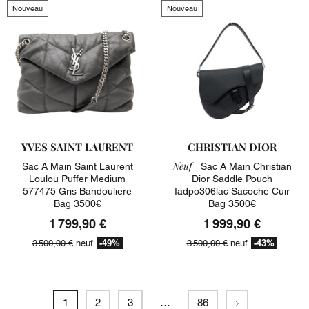
Nouveau
Nouveau
YVES SAINT LAURENT
CHRISTIAN DIOR
Neuf |
Sac A Main Saint Laurent
Sac A Main Christian
Loulou Puffer Medium
Dior Saddle Pouch
577475 Gris Bandouliere
Iadpo306lac Sacoche Cuir
Bag 3500€
Bag 3500€
1 799,90 €
1 999,90 €
-49%
-43%
3 500,00 €
neuf
3 500,00 €
neuf
Suivant
1
2
3
…
86