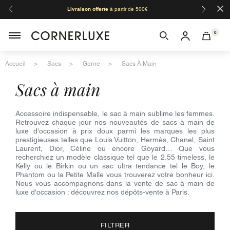
×
Livraison offerte
à partir de 500€
Orga
0
Accueil
Sacs
Genre
Sacs À Main
sacs à main
Accessoire indispensable, le sac à main sublime les femmes.
Retrouvez chaque jour nos nouveautés de sacs à main de
luxe d'occasion à prix doux parmi les marques les plus
prestigieuses telles que Louis Vuitton, Hermès, Chanel, Saint
Laurent, Dior, Céline ou encore Goyard… Que vous
recherchiez un modèle classique tel que le 2.55 timeless, le
Kelly ou le Birkin ou un sac ultra tendance tel le Boy, le
Phantom ou la Petite Malle vous trouverez votre bonheur ici.
Nous vous accompagnons dans la vente de sac à main de
luxe d'occasion : découvrez nos dépôts-vente à Paris.
FILTRER