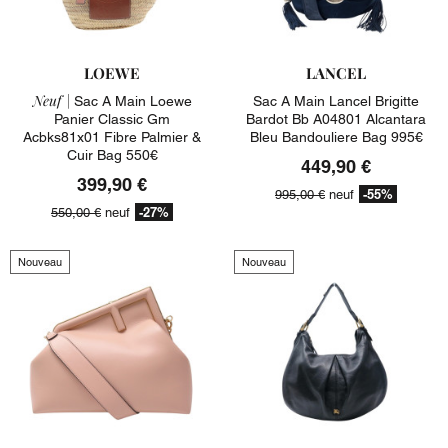
LOEWE
LANCEL
Neuf |
Sac A Main Loewe
Sac A Main Lancel Brigitte
Panier Classic Gm
Bardot Bb A04801 Alcantara
Acbks81x01 Fibre Palmier &
Bleu Bandouliere Bag 995€
Cuir Bag 550€
449,90 €
399,90 €
-55%
995,00 €
neuf
-27%
550,00 €
neuf
Nouveau
Nouveau