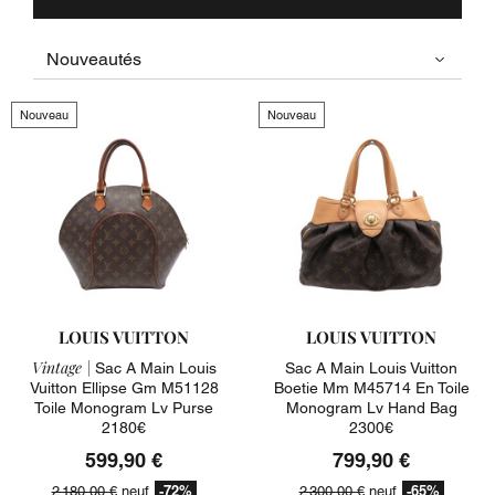
Nouveau
Nouveau
LOUIS VUITTON
LOUIS VUITTON
Vintage |
Sac A Main Louis
Sac A Main Louis Vuitton
Vuitton Ellipse Gm M51128
Boetie Mm M45714 En Toile
Toile Monogram Lv Purse
Monogram Lv Hand Bag
2180€
2300€
599,90 €
799,90 €
-72%
-65%
2 180,00 €
neuf
2 300,00 €
neuf