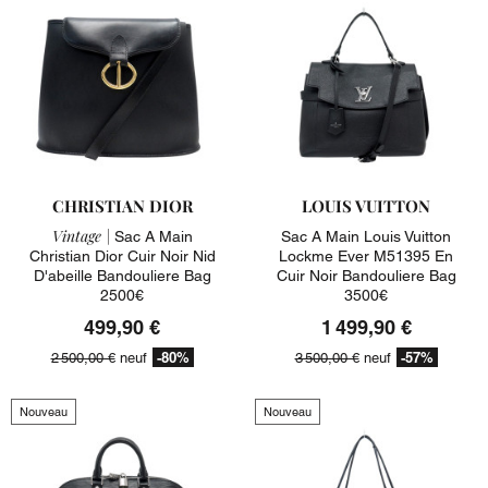
CHRISTIAN DIOR
LOUIS VUITTON
Vintage |
Sac A Main
Sac A Main Louis Vuitton
Christian Dior Cuir Noir Nid
Lockme Ever M51395 En
D'abeille Bandouliere Bag
Cuir Noir Bandouliere Bag
2500€
3500€
499,90 €
1 499,90 €
-80%
-57%
2 500,00 €
neuf
3 500,00 €
neuf
Nouveau
Nouveau