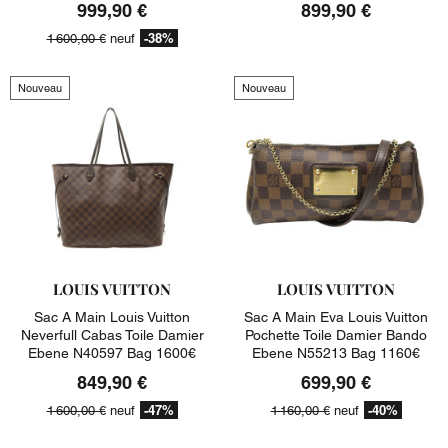
999,90 €
899,90 €
-38%
1 600,00 €
neuf
Nouveau
Nouveau
LOUIS VUITTON
LOUIS VUITTON
Sac A Main Louis Vuitton
Sac A Main Eva Louis Vuitton
Neverfull Cabas Toile Damier
Pochette Toile Damier Bando
Ebene N40597 Bag 1600€
Ebene N55213 Bag 1160€
849,90 €
699,90 €
-47%
-40%
1 600,00 €
neuf
1 160,00 €
neuf