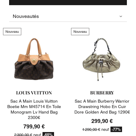
Nouveau
Nouveau
LOUIS VUITTON
BURBERRY
Sac A Main Louis Vuitton
Sac A Main Burberry Warrior
Boetie Mm M45714 En Toile
Drawstring Hobo En Cuir
Monogram Lv Hand Bag
Dore Golden And Bag 1290€
2300€
299,90 €
799,90 €
-77%
1 290,00 €
neuf
-65%
2 300,00 €
neuf