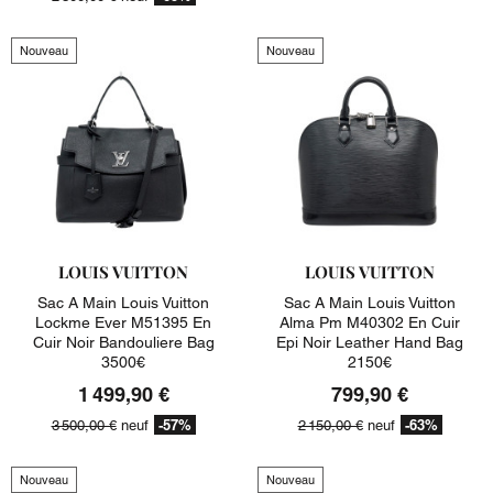
Nouveau
Nouveau
LOUIS VUITTON
LOUIS VUITTON
Sac A Main Louis Vuitton
Sac A Main Louis Vuitton
Lockme Ever M51395 En
Alma Pm M40302 En Cuir
Cuir Noir Bandouliere Bag
Epi Noir Leather Hand Bag
3500€
2150€
1 499,90 €
799,90 €
-57%
-63%
3 500,00 €
neuf
2 150,00 €
neuf
Nouveau
Nouveau