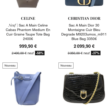
CELINE
CHRISTIAN DIOR
Neuf |
Sac A Main Celine
Sac A Main Dior 30
Cabas Phantom Medium En
Montaigne Cuir Bleu
Cuir Graine Taupe Tote Bag
Degrade M9203umos_m911
2400€
Blue Bag 3350€
999,90 €
2 099,90 €
-58%
-37%
2 400,00 €
neuf
3 350,00 €
neuf
Nouveau
Nouveau