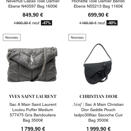
Neverfull Cabas Toile Damier
Pochette Toile Damier Bando
Ebene N40597 Bag 1600€
Ebene N55213 Bag 1160€
849,90 €
699,90 €
-47%
-40%
1 600,00 €
neuf
1 160,00 €
neuf
Nouveau
Nouveau
YVES SAINT LAURENT
CHRISTIAN DIOR
Neuf |
Sac A Main Saint Laurent
Sac A Main Christian
Loulou Puffer Medium
Dior Saddle Pouch
577475 Gris Bandouliere
Iadpo306lac Sacoche Cuir
Bag 3500€
Bag 3500€
1 799,90 €
1 999,90 €