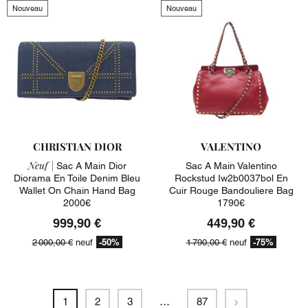
Nouveau
Nouveau
CHRISTIAN DIOR
VALENTINO
Neuf |
Sac A Main Dior
Sac A Main Valentino
Diorama En Toile Denim Bleu
Rockstud Iw2b0037bol En
Wallet On Chain Hand Bag
Cuir Rouge Bandouliere Bag
2000€
1790€
999,90 €
449,90 €
-50%
-75%
2 000,00 €
neuf
1 790,00 €
neuf
Suivant
1
2
3
…
87