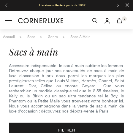
×
Livraison offerte
à partir de 500€
Orga
0
Accueil
Sacs
Genre
Sacs À Main
sacs à main
Accessoire indispensable, le sac à main sublime les femmes.
Retrouvez chaque jour nos nouveautés de sacs à main de
luxe d'occasion à prix doux parmi les marques les plus
prestigieuses telles que Louis Vuitton, Hermès, Chanel, Saint
Laurent, Dior, Céline ou encore Goyard… Que vous
recherchiez un modèle classique tel que le 2.55 timeless, le
Kelly ou le Birkin ou un sac ultra tendance tel le Boy, le
Phantom ou la Petite Malle vous trouverez votre bonheur ici.
Nous vous accompagnons dans la vente de sac à main de
luxe d'occasion : découvrez nos dépôts-vente à Paris.
FILTRER