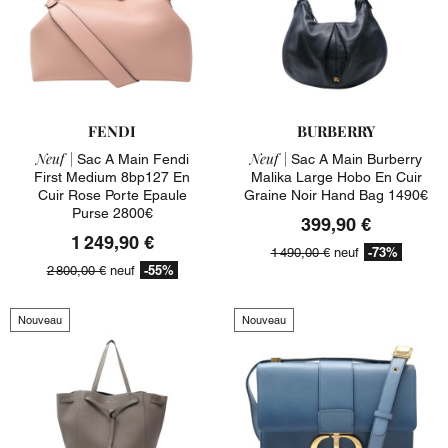
FENDI
BURBERRY
Neuf |
Neuf |
Sac A Main Fendi
Sac A Main Burberry
First Medium 8bp127 En
Malika Large Hobo En Cuir
Cuir Rose Porte Epaule
Graine Noir Hand Bag 1490€
Purse 2800€
399,90 €
1 249,90 €
-73%
1 490,00 €
neuf
-55%
2 800,00 €
neuf
Nouveau
Nouveau