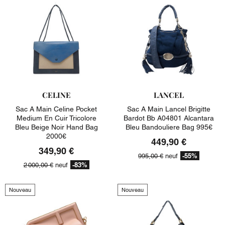
CELINE
LANCEL
Sac A Main Celine Pocket
Sac A Main Lancel Brigitte
Medium En Cuir Tricolore
Bardot Bb A04801 Alcantara
Bleu Beige Noir Hand Bag
Bleu Bandouliere Bag 995€
2000€
449,90 €
349,90 €
-55%
995,00 €
neuf
-83%
2 000,00 €
neuf
Nouveau
Nouveau