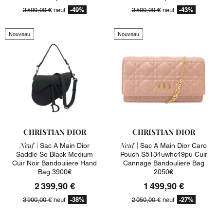
-49%
-43%
3 500,00 €
neuf
3 500,00 €
neuf
Nouveau
Nouveau
CHRISTIAN DIOR
CHRISTIAN DIOR
Neuf |
Neuf |
Sac A Main Dior
Sac A Main Dior Caro
Saddle So Black Medium
Pouch S5134uwhc49pu Cuir
Cuir Noir Bandouliere Hand
Cannage Bandouliere Bag
Bag 3900€
2050€
2 399,90 €
1 499,90 €
-38%
-27%
3 900,00 €
neuf
2 050,00 €
neuf