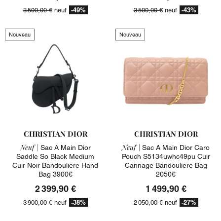
-49%
-43%
3 500,00 €
neuf
3 500,00 €
neuf
Nouveau
Nouveau
CHRISTIAN DIOR
CHRISTIAN DIOR
Neuf |
Neuf |
Sac A Main Dior
Sac A Main Dior Caro
Saddle So Black Medium
Pouch S5134uwhc49pu Cuir
Cuir Noir Bandouliere Hand
Cannage Bandouliere Bag
Bag 3900€
2050€
2 399,90 €
1 499,90 €
-38%
-27%
3 900,00 €
neuf
2 050,00 €
neuf