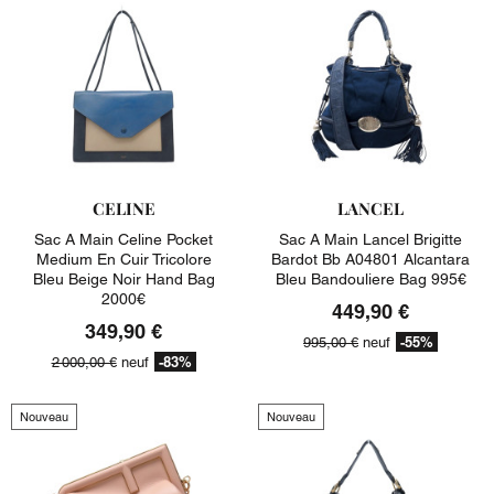
CELINE
LANCEL
Sac A Main Celine Pocket
Sac A Main Lancel Brigitte
Medium En Cuir Tricolore
Bardot Bb A04801 Alcantara
Bleu Beige Noir Hand Bag
Bleu Bandouliere Bag 995€
2000€
449,90 €
349,90 €
-55%
995,00 €
neuf
-83%
2 000,00 €
neuf
Nouveau
Nouveau