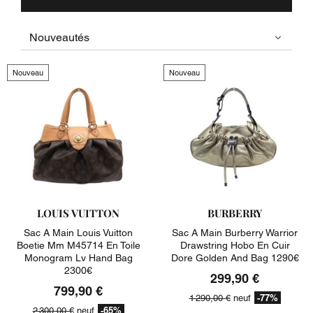
Nouveau
Nouveau
LOUIS VUITTON
BURBERRY
Sac A Main Louis Vuitton
Sac A Main Burberry Warrior
Boetie Mm M45714 En Toile
Drawstring Hobo En Cuir
Monogram Lv Hand Bag
Dore Golden And Bag 1290€
2300€
299,90 €
799,90 €
-77%
1 290,00 €
neuf
-65%
2 300,00 €
neuf