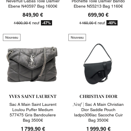
Neverfull Cabas Toile Damier
Pochette Toile Damier Bando
Ebene N40597 Bag 1600€
Ebene N55213 Bag 1160€
849,90 €
699,90 €
-47%
-40%
1 600,00 €
neuf
1 160,00 €
neuf
Nouveau
Nouveau
YVES SAINT LAURENT
CHRISTIAN DIOR
Neuf |
Sac A Main Saint Laurent
Sac A Main Christian
Loulou Puffer Medium
Dior Saddle Pouch
577475 Gris Bandouliere
Iadpo306lac Sacoche Cuir
Bag 3500€
Bag 3500€
1 799,90 €
1 999,90 €