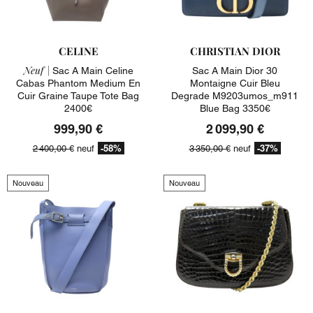
CELINE
CHRISTIAN DIOR
Neuf |
Sac A Main Celine
Sac A Main Dior 30
Cabas Phantom Medium En
Montaigne Cuir Bleu
Cuir Graine Taupe Tote Bag
Degrade M9203umos_m911
2400€
Blue Bag 3350€
999,90 €
2 099,90 €
-58%
-37%
2 400,00 €
neuf
3 350,00 €
neuf
Nouveau
Nouveau