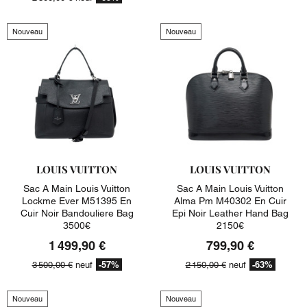
Nouveau
Nouveau
LOUIS VUITTON
LOUIS VUITTON
Sac A Main Louis Vuitton
Sac A Main Louis Vuitton
Lockme Ever M51395 En
Alma Pm M40302 En Cuir
Cuir Noir Bandouliere Bag
Epi Noir Leather Hand Bag
3500€
2150€
1 499,90 €
799,90 €
-57%
-63%
3 500,00 €
neuf
2 150,00 €
neuf
Nouveau
Nouveau