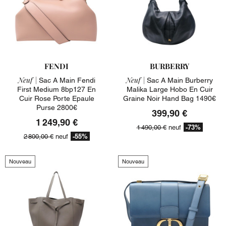
FENDI
BURBERRY
Neuf |
Neuf |
Sac A Main Fendi
Sac A Main Burberry
First Medium 8bp127 En
Malika Large Hobo En Cuir
Cuir Rose Porte Epaule
Graine Noir Hand Bag 1490€
Purse 2800€
399,90 €
1 249,90 €
-73%
1 490,00 €
neuf
-55%
2 800,00 €
neuf
Nouveau
Nouveau