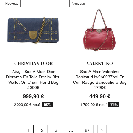
Nouveau
Nouveau
CHRISTIAN DIOR
VALENTINO
Neuf |
Sac A Main Dior
Sac A Main Valentino
Diorama En Toile Denim Bleu
Rockstud Iw2b0037bol En
Wallet On Chain Hand Bag
Cuir Rouge Bandouliere Bag
2000€
1790€
999,90 €
449,90 €
-50%
-75%
2 000,00 €
neuf
1 790,00 €
neuf
Suivant
1
2
3
…
87