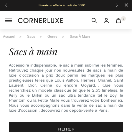
×
Livraison offerte
à partir de 500€
Orga
0
Accueil
Sacs
Genre
Sacs À Main
sacs à main
Accessoire indispensable, le sac à main sublime les femmes.
Retrouvez chaque jour nos nouveautés de sacs à main de
luxe d'occasion à prix doux parmi les marques les plus
prestigieuses telles que Louis Vuitton, Hermès, Chanel, Saint
Laurent, Dior, Céline ou encore Goyard… Que vous
recherchiez un modèle classique tel que le 2.55 timeless, le
Kelly ou le Birkin ou un sac ultra tendance tel le Boy, le
Phantom ou la Petite Malle vous trouverez votre bonheur ici.
Nous vous accompagnons dans la vente de sac à main de
luxe d'occasion : découvrez nos dépôts-vente à Paris.
FILTRER