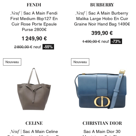
FENDI
BURBERRY
Neuf |
Neuf |
Sac A Main Fendi
Sac A Main Burberry
First Medium 8bp127 En
Malika Large Hobo En Cuir
Cuir Rose Porte Epaule
Graine Noir Hand Bag 1490€
Purse 2800€
399,90 €
1 249,90 €
-73%
1 490,00 €
neuf
-55%
2 800,00 €
neuf
Nouveau
Nouveau
CELINE
CHRISTIAN DIOR
Neuf |
Sac A Main Celine
Sac A Main Dior 30