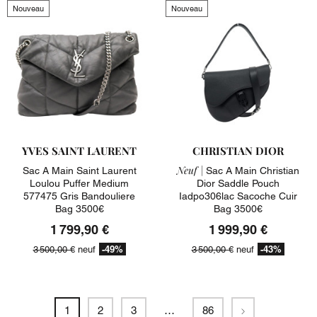
Nouveau
Nouveau
YVES SAINT LAURENT
CHRISTIAN DIOR
Neuf |
Sac A Main Saint Laurent
Sac A Main Christian
Loulou Puffer Medium
Dior Saddle Pouch
577475 Gris Bandouliere
Iadpo306lac Sacoche Cuir
Bag 3500€
Bag 3500€
1 799,90 €
1 999,90 €
-49%
-43%
3 500,00 €
neuf
3 500,00 €
neuf
Suivant
1
2
3
…
86