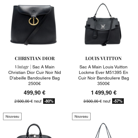
CHRISTIAN DIOR
LOUIS VUITTON
Vintage |
Sac A Main
Sac A Main Louis Vuitton
Christian Dior Cuir Noir Nid
Lockme Ever M51395 En
D'abeille Bandouliere Bag
Cuir Noir Bandouliere Bag
2500€
3500€
499,90 €
1 499,90 €
-80%
-57%
2 500,00 €
neuf
3 500,00 €
neuf
Nouveau
Nouveau