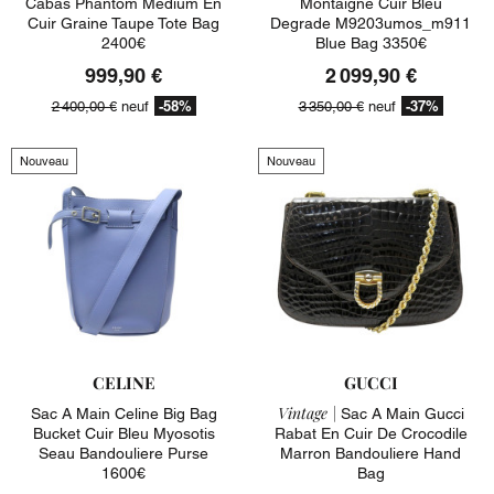
Cabas Phantom Medium En
Montaigne Cuir Bleu
Cuir Graine Taupe Tote Bag
Degrade M9203umos_m911
2400€
Blue Bag 3350€
999,90 €
2 099,90 €
-58%
-37%
2 400,00 €
neuf
3 350,00 €
neuf
Nouveau
Nouveau
CELINE
GUCCI
Vintage |
Sac A Main Celine Big Bag
Sac A Main Gucci
Bucket Cuir Bleu Myosotis
Rabat En Cuir De Crocodile
Seau Bandouliere Purse
Marron Bandouliere Hand
1600€
Bag