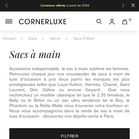
×
Livraison offerte
à partir de 500€
Orga
0
Accueil
Sacs
Genre
Sacs À Main
sacs à main
Accessoire indispensable, le sac à main sublime les femmes.
Retrouvez chaque jour nos nouveautés de sacs à main de
luxe d'occasion à prix doux parmi les marques les plus
prestigieuses telles que Louis Vuitton, Hermès, Chanel, Saint
Laurent, Dior, Céline ou encore Goyard… Que vous
recherchiez un modèle classique tel que le 2.55 timeless, le
Kelly ou le Birkin ou un sac ultra tendance tel le Boy, le
Phantom ou la Petite Malle vous trouverez votre bonheur ici.
Nous vous accompagnons dans la vente de sac à main de
luxe d'occasion : découvrez nos dépôts-vente à Paris.
FILTRER