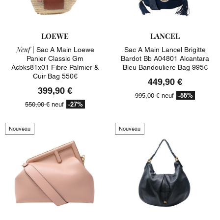
LOEWE
LANCEL
Neuf |
Sac A Main Loewe
Sac A Main Lancel Brigitte
Panier Classic Gm
Bardot Bb A04801 Alcantara
Acbks81x01 Fibre Palmier &
Bleu Bandouliere Bag 995€
Cuir Bag 550€
449,90 €
399,90 €
-55%
995,00 €
neuf
-27%
550,00 €
neuf
Nouveau
Nouveau