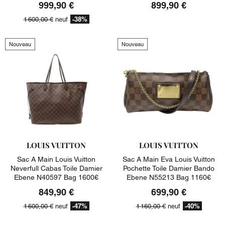
999,90 €
899,90 €
-38%
1 600,00 €
neuf
Nouveau
Nouveau
LOUIS VUITTON
LOUIS VUITTON
Sac A Main Louis Vuitton
Sac A Main Eva Louis Vuitton
Neverfull Cabas Toile Damier
Pochette Toile Damier Bando
Ebene N40597 Bag 1600€
Ebene N55213 Bag 1160€
849,90 €
699,90 €
-47%
-40%
1 600,00 €
neuf
1 160,00 €
neuf