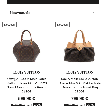
Nouveau
Nouveau
LOUIS VUITTON
LOUIS VUITTON
Vintage |
Sac A Main Louis
Sac A Main Louis Vuitton
Vuitton Ellipse Gm M51128
Boetie Mm M45714 En Toile
Toile Monogram Lv Purse
Monogram Lv Hand Bag
2180€
2300€
599,90 €
799,90 €
-72%
-65%
2 180,00 €
neuf
2 300,00 €
neuf