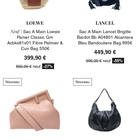
LOEWE
LANCEL
Neuf |
Sac A Main Loewe
Sac A Main Lancel Brigitte
Panier Classic Gm
Bardot Bb A04801 Alcantara
Acbks81x01 Fibre Palmier &
Bleu Bandouliere Bag 995€
Cuir Bag 550€
449,90 €
399,90 €
-55%
995,00 €
neuf
-27%
550,00 €
neuf
Nouveau
Nouveau