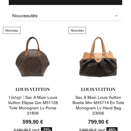
Nouveau
Nouveau
LOUIS VUITTON
LOUIS VUITTON
Vintage |
Sac A Main Louis
Sac A Main Louis Vuitton
Vuitton Ellipse Gm M51128
Boetie Mm M45714 En Toile
Toile Monogram Lv Purse
Monogram Lv Hand Bag
2180€
2300€
599,90 €
799,90 €
-72%
-65%
2 180,00 €
neuf
2 300,00 €
neuf