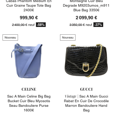
Cabas Phantom Medium En
Montaigne Cuir Bleu
Cuir Graine Taupe Tote Bag
Degrade M9203umos_m911
2400€
Blue Bag 3350€
999,90 €
2 099,90 €
-58%
-37%
2 400,00 €
neuf
3 350,00 €
neuf
Nouveau
Nouveau
CELINE
GUCCI
Vintage |
Sac A Main Celine Big Bag
Sac A Main Gucci
Bucket Cuir Bleu Myosotis
Rabat En Cuir De Crocodile
Seau Bandouliere Purse
Marron Bandouliere Hand
1600€
Bag