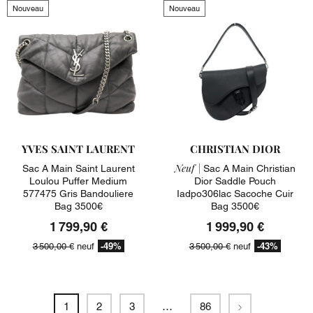
Nouveau
Nouveau
YVES SAINT LAURENT
CHRISTIAN DIOR
Neuf |
Sac A Main Saint Laurent
Sac A Main Christian
Loulou Puffer Medium
Dior Saddle Pouch
577475 Gris Bandouliere
Iadpo306lac Sacoche Cuir
Bag 3500€
Bag 3500€
1 799,90 €
1 999,90 €
-49%
-43%
3 500,00 €
neuf
3 500,00 €
neuf
Suivant
1
2
3
…
86