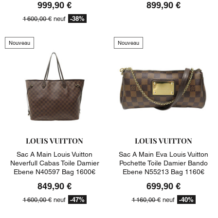
999,90 €
899,90 €
-38%
1 600,00 €
neuf
Nouveau
Nouveau
LOUIS VUITTON
LOUIS VUITTON
Sac A Main Louis Vuitton
Sac A Main Eva Louis Vuitton
Neverfull Cabas Toile Damier
Pochette Toile Damier Bando
Ebene N40597 Bag 1600€
Ebene N55213 Bag 1160€
849,90 €
699,90 €
-47%
-40%
1 600,00 €
neuf
1 160,00 €
neuf