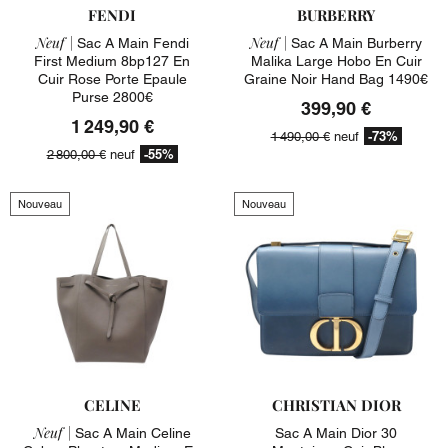
FENDI
BURBERRY
Neuf |
Neuf |
Sac A Main Fendi
Sac A Main Burberry
First Medium 8bp127 En
Malika Large Hobo En Cuir
Cuir Rose Porte Epaule
Graine Noir Hand Bag 1490€
Purse 2800€
399,90 €
1 249,90 €
-73%
1 490,00 €
neuf
-55%
2 800,00 €
neuf
Nouveau
Nouveau
CELINE
CHRISTIAN DIOR
Neuf |
Sac A Main Celine
Sac A Main Dior 30