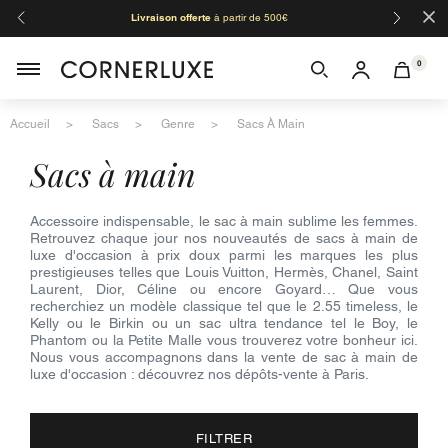
×
Livraison offerte
à partir de 500€
Orga
0
Accueil
Sacs
Genre
Sacs À Main
sacs à main
Accessoire indispensable, le sac à main sublime les femmes.
Retrouvez chaque jour nos nouveautés de sacs à main de
luxe d'occasion à prix doux parmi les marques les plus
prestigieuses telles que Louis Vuitton, Hermès, Chanel, Saint
Laurent, Dior, Céline ou encore Goyard… Que vous
recherchiez un modèle classique tel que le 2.55 timeless, le
Kelly ou le Birkin ou un sac ultra tendance tel le Boy, le
Phantom ou la Petite Malle vous trouverez votre bonheur ici.
Nous vous accompagnons dans la vente de sac à main de
luxe d'occasion : découvrez nos dépôts-vente à Paris.
FILTRER