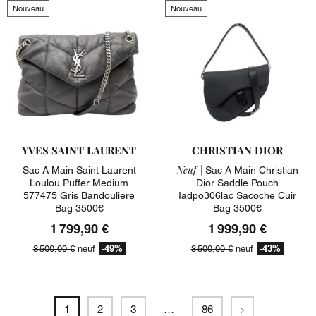
Nouveau
Nouveau
YVES SAINT LAURENT
CHRISTIAN DIOR
Neuf |
Sac A Main Saint Laurent
Sac A Main Christian
Loulou Puffer Medium
Dior Saddle Pouch
577475 Gris Bandouliere
Iadpo306lac Sacoche Cuir
Bag 3500€
Bag 3500€
1 799,90 €
1 999,90 €
-49%
-43%
3 500,00 €
neuf
3 500,00 €
neuf
Suivant
1
2
3
…
86