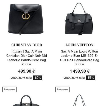
CHRISTIAN DIOR
LOUIS VUITTON
Vintage |
Sac A Main
Sac A Main Louis Vuitton
Christian Dior Cuir Noir Nid
Lockme Ever M51395 En
D'abeille Bandouliere Bag
Cuir Noir Bandouliere Bag
2500€
3500€
499,90 €
1 499,90 €
-80%
-57%
2 500,00 €
neuf
3 500,00 €
neuf
Nouveau
Nouveau