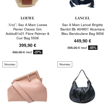
LOEWE
LANCEL
Neuf |
Sac A Main Loewe
Sac A Main Lancel Brigitte
Panier Classic Gm
Bardot Bb A04801 Alcantara
Acbks81x01 Fibre Palmier &
Bleu Bandouliere Bag 995€
Cuir Bag 550€
449,90 €
399,90 €
-55%
995,00 €
neuf
-27%
550,00 €
neuf
Nouveau
Nouveau