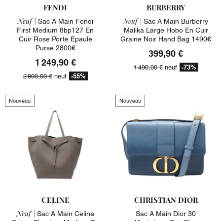
FENDI
BURBERRY
Neuf |
Neuf |
Sac A Main Fendi
Sac A Main Burberry
First Medium 8bp127 En
Malika Large Hobo En Cuir
Cuir Rose Porte Epaule
Graine Noir Hand Bag 1490€
Purse 2800€
399,90 €
1 249,90 €
-73%
1 490,00 €
neuf
-55%
2 800,00 €
neuf
Nouveau
Nouveau
CELINE
CHRISTIAN DIOR
Neuf |
Sac A Main Celine
Sac A Main Dior 30