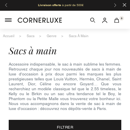
×
Livraison offerte
à partir de 500€
Orga
0
Accueil
Sacs
Genre
Sacs À Main
sacs à main
Accessoire indispensable, le sac à main sublime les femmes.
Retrouvez chaque jour nos nouveautés de sacs à main de
luxe d'occasion à prix doux parmi les marques les plus
prestigieuses telles que Louis Vuitton, Hermès, Chanel, Saint
Laurent, Dior, Céline ou encore Goyard… Que vous
recherchiez un modèle classique tel que le 2.55 timeless, le
Kelly ou le Birkin ou un sac ultra tendance tel le Boy, le
Phantom ou la Petite Malle vous trouverez votre bonheur ici.
Nous vous accompagnons dans la vente de sac à main de
luxe d'occasion : découvrez nos dépôts-vente à Paris.
FILTRER