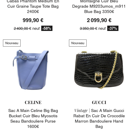
Cabas Phantom Medium En
Montaigne Cuir Bleu
Cuir Graine Taupe Tote Bag
Degrade M9203umos_m911
2400€
Blue Bag 3350€
999,90 €
2 099,90 €
-58%
-37%
2 400,00 €
neuf
3 350,00 €
neuf
Nouveau
Nouveau
CELINE
GUCCI
Vintage |
Sac A Main Celine Big Bag
Sac A Main Gucci
Bucket Cuir Bleu Myosotis
Rabat En Cuir De Crocodile
Seau Bandouliere Purse
Marron Bandouliere Hand
1600€
Bag