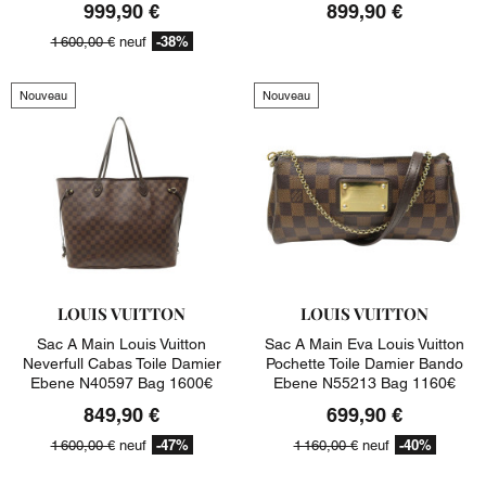
999,90 €
899,90 €
-38%
1 600,00 €
neuf
Nouveau
Nouveau
LOUIS VUITTON
LOUIS VUITTON
Sac A Main Louis Vuitton
Sac A Main Eva Louis Vuitton
Neverfull Cabas Toile Damier
Pochette Toile Damier Bando
Ebene N40597 Bag 1600€
Ebene N55213 Bag 1160€
849,90 €
699,90 €
-47%
-40%
1 600,00 €
neuf
1 160,00 €
neuf