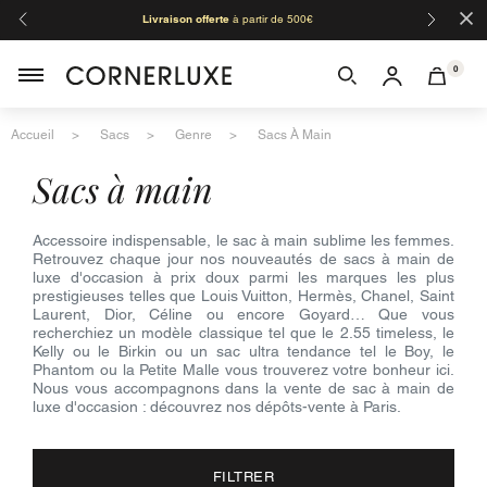
×
Livraison offerte
à partir de 500€
Orga
0
Accueil
Sacs
Genre
Sacs À Main
sacs à main
Accessoire indispensable, le sac à main sublime les femmes.
Retrouvez chaque jour nos nouveautés de sacs à main de
luxe d'occasion à prix doux parmi les marques les plus
prestigieuses telles que Louis Vuitton, Hermès, Chanel, Saint
Laurent, Dior, Céline ou encore Goyard… Que vous
recherchiez un modèle classique tel que le 2.55 timeless, le
Kelly ou le Birkin ou un sac ultra tendance tel le Boy, le
Phantom ou la Petite Malle vous trouverez votre bonheur ici.
Nous vous accompagnons dans la vente de sac à main de
luxe d'occasion : découvrez nos dépôts-vente à Paris.
FILTRER