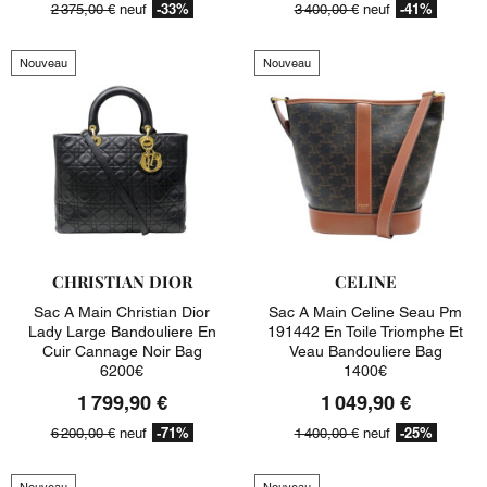
-33%
-41%
2 375,00 €
neuf
3 400,00 €
neuf
Nouveau
Nouveau
CHRISTIAN DIOR
CELINE
Sac A Main Christian Dior
Sac A Main Celine Seau Pm
Lady Large Bandouliere En
191442 En Toile Triomphe Et
Cuir Cannage Noir Bag
Veau Bandouliere Bag
6200€
1400€
1 799,90 €
1 049,90 €
-71%
-25%
6 200,00 €
neuf
1 400,00 €
neuf
Nouveau
Nouveau