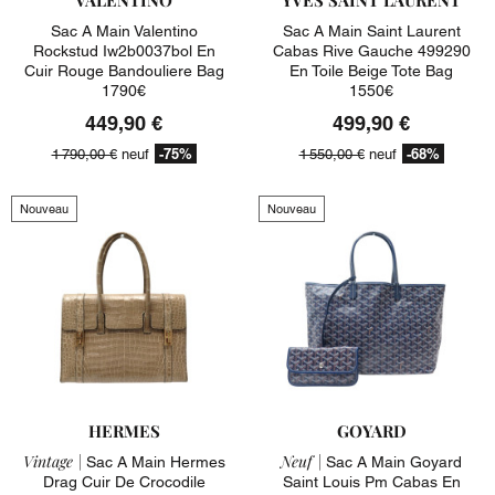
Sac A Main Valentino
Sac A Main Saint Laurent
Rockstud Iw2b0037bol En
Cabas Rive Gauche 499290
Cuir Rouge Bandouliere Bag
En Toile Beige Tote Bag
1790€
1550€
449,90 €
499,90 €
-75%
-68%
1 790,00 €
neuf
1 550,00 €
neuf
Nouveau
Nouveau
HERMES
GOYARD
Vintage |
Neuf |
Sac A Main Hermes
Sac A Main Goyard
Drag Cuir De Crocodile
Saint Louis Pm Cabas En