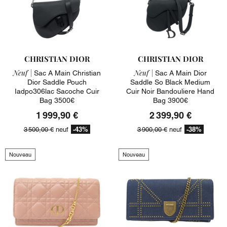
CHRISTIAN DIOR
CHRISTIAN DIOR
Neuf |
Neuf |
Sac A Main Christian
Sac A Main Dior
Dior Saddle Pouch
Saddle So Black Medium
Iadpo306lac Sacoche Cuir
Cuir Noir Bandouliere Hand
Bag 3500€
Bag 3900€
1 999,90 €
2 399,90 €
-43%
-38%
3 500,00 €
neuf
3 900,00 €
neuf
Nouveau
Nouveau