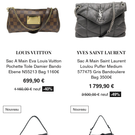
LOUIS VUITTON
YVES SAINT LAURENT
Sac A Main Eva Louis Vuitton
Sac A Main Saint Laurent
Pochette Toile Damier Bando
Loulou Puffer Medium
Ebene N55213 Bag 1160€
577475 Gris Bandouliere
Bag 3500€
699,90 €
1 799,90 €
-40%
1 160,00 €
neuf
-49%
3 500,00 €
neuf
Nouveau
Nouveau