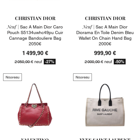
CHRISTIAN DIOR
CHRISTIAN DIOR
Neuf |
Neuf |
Sac A Main Dior Caro
Sac A Main Dior
Pouch S5134uwhc49pu Cuir
Diorama En Toile Denim Bleu
Cannage Bandouliere Bag
Wallet On Chain Hand Bag
2050€
2000€
1 499,90 €
999,90 €
-27%
-50%
2 050,00 €
neuf
2 000,00 €
neuf
Nouveau
Nouveau
VALENTINO
YVES SAINT LAURENT