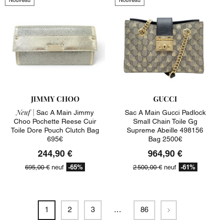
JIMMY CHOO
GUCCI
Neuf |
Sac A Main Jimmy
Sac A Main Gucci Padlock
Choo Pochette Reese Cuir
Small Chain Toile Gg
Toile Dore Pouch Clutch Bag
Supreme Abeille 498156
695€
Bag 2500€
244,90 €
964,90 €
-65%
-61%
695,00 €
neuf
2 500,00 €
neuf
Suivant
1
2
3
…
86