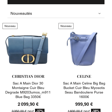
Nouveau
Nouveau
CHRISTIAN DIOR
CELINE
Sac A Main Dior 30
Sac A Main Celine Big Bag
Montaigne Cuir Bleu
Bucket Cuir Bleu Myosotis
Degrade M9203umos_m911
Seau Bandouliere Purse
Blue Bag 3350€
1600€
2 099,90 €
999,90 €
-37%
-38%
3 350,00 €
neuf
1 600,00 €
neuf