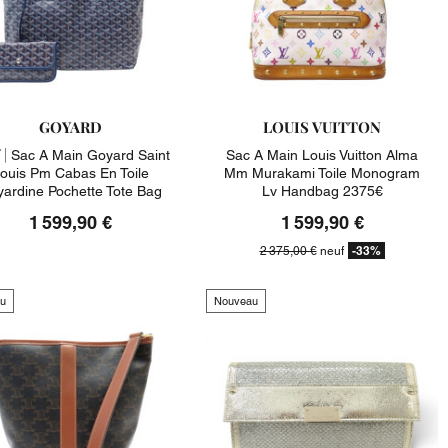
GOYARD
LOUIS VUITTON
 |
Sac A Main Goyard Saint
Sac A Main Louis Vuitton Alma
ouis Pm Cabas En Toile
Mm Murakami Toile Monogram
ardine Pochette Tote Bag
Lv Handbag 2375€
1 599,90 €
1 599,90 €
-33%
2 375,00 €
neuf
u
Nouveau