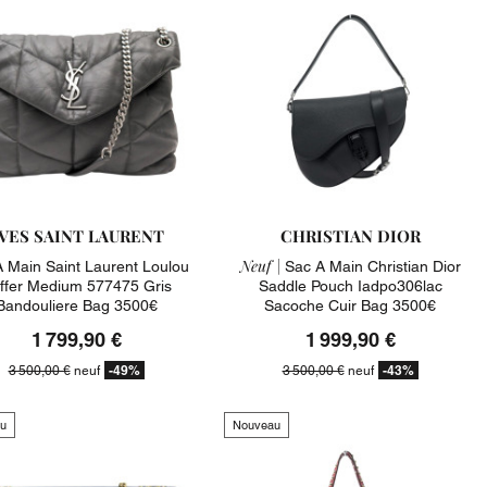
VES SAINT LAURENT
CHRISTIAN DIOR
Neuf |
 Main Saint Laurent Loulou
Sac A Main Christian Dior
ffer Medium 577475 Gris
Saddle Pouch Iadpo306lac
Bandouliere Bag 3500€
Sacoche Cuir Bag 3500€
1 799,90 €
1 999,90 €
-49%
-43%
3 500,00 €
neuf
3 500,00 €
neuf
u
Nouveau