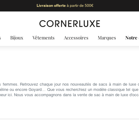
Livraison offerte
à partir de 500€
s
Bijoux
Vêtements
Accessoires
Marques
Notre 
s femmes. Retrouvez chaque jour nos nouveautés de sacs à main de luxe d'
Céline ou encore Goyard… Que vous recherchiez un modèle classique tel que le 
heur ici. Nous vous accompagnons dans la vente de sac à main de luxe d'occ