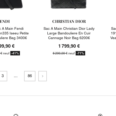
ENDI
CHRISTIAN DIOR
 A Main Fendi
Sac A Main Christian Dior Lady
Sa
n335 Iseeu Petite
Large Bandouliere En Cuir
191
uliere Bag 3400€
Cannage Noir Bag 6200€
Vea
99,90 €
1 799,90 €
-41%
-71%
 €
neuf
6 200,00 €
neuf
Suivant
3
…
86