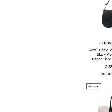
CHRIS
Neuf |
Sac A M
Black Me
Bandouliere
2 3
3 900,00
Nouveau