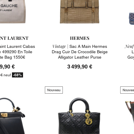
INT LAURENT
HERMES
Vintage |
Neuf
aint Laurent Cabas
Sac A Main Hermes
 499290 En Toile
Drag Cuir De Crocodile Beige
L
ote Bag 1550€
Alligator Leather Purse
Goy
9,90 €
3 499,90 €
-68%
 €
neuf
Nouveau
Nouvea