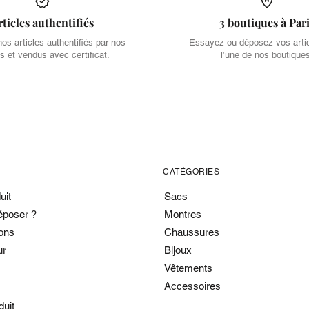
rticles authentifiés
3 boutiques à Par
s articles authentifiés par nos
Essayez ou déposez vos arti
s et vendus avec certificat.
l’une de nos boutique
CATÉGORIES
uit
Sacs
époser ?
Montres
ons
Chaussures
ur
Bijoux
Vêtements
Accessoires
duit