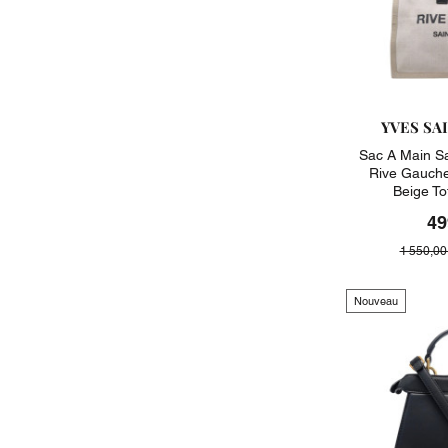
YVES SA
Sac A Main S
Rive Gauche
Beige T
49
1 550,00
Nouveau