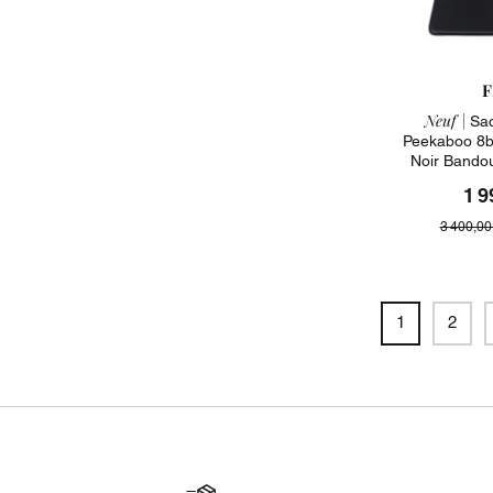
F
Neuf |
Sac
Peekaboo 8b
Noir Bando
1 9
3 400,00
1
2