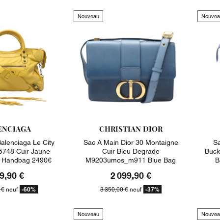
Nouveau
Nouvea
ENCIAGA
CHRISTIAN DIOR
alenciaga Le City
Sac A Main Dior 30 Montaigne
Sa
748 Cuir Jaune
Cuir Bleu Degrade
Buck
e Handbag 2490€
M9203umos_m911 Blue Bag
B
3350€
9,90 €
2 099,90 €
-60%
-37%
 €
neuf
3 350,00 €
neuf
Nouveau
Nouvea