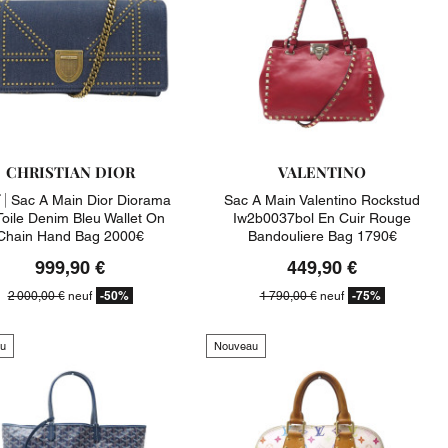
CHRISTIAN DIOR
VALENTINO
 |
Sac A Main Dior Diorama
Sac A Main Valentino Rockstud
Toile Denim Bleu Wallet On
Iw2b0037bol En Cuir Rouge
Chain Hand Bag 2000€
Bandouliere Bag 1790€
999,90 €
449,90 €
-50%
-75%
2 000,00 €
neuf
1 790,00 €
neuf
u
Nouveau