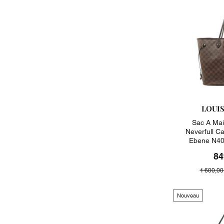
LOUI
Sac A Mai
Neverfull C
Ebene N40
84
1 600,00
Nouveau