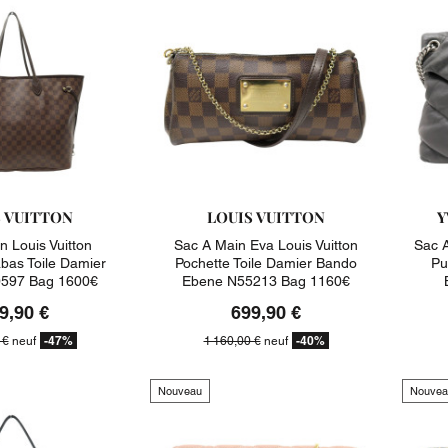
S VUITTON
LOUIS VUITTON
Y
n Louis Vuitton
Sac A Main Eva Louis Vuitton
Sac A
abas Toile Damier
Pochette Toile Damier Bando
Pu
597 Bag 1600€
Ebene N55213 Bag 1160€
9,90 €
699,90 €
-47%
-40%
 €
neuf
1 160,00 €
neuf
Nouveau
Nouvea