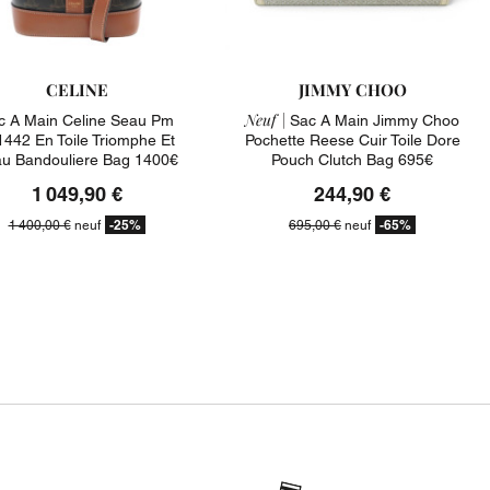
CELINE
JIMMY CHOO
Neuf |
c A Main Celine Seau Pm
Sac A Main Jimmy Choo
442 En Toile Triomphe Et
Pochette Reese Cuir Toile Dore
u Bandouliere Bag 1400€
Pouch Clutch Bag 695€
1 049,90 €
244,90 €
-25%
-65%
1 400,00 €
neuf
695,00 €
neuf