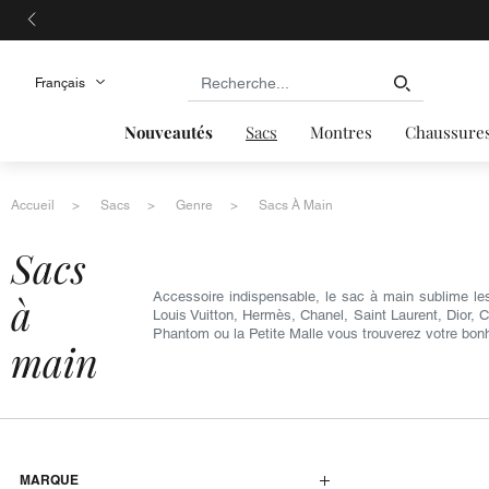
Nouveautés
Sacs
Montres
Chaussure
Accueil
Sacs
Genre
Sacs À Main
sacs
à
Accessoire indispensable, le sac à main sublime le
Louis Vuitton, Hermès, Chanel, Saint Laurent, Dior, 
Phantom ou la Petite Malle vous trouverez votre bon
main
MARQUE