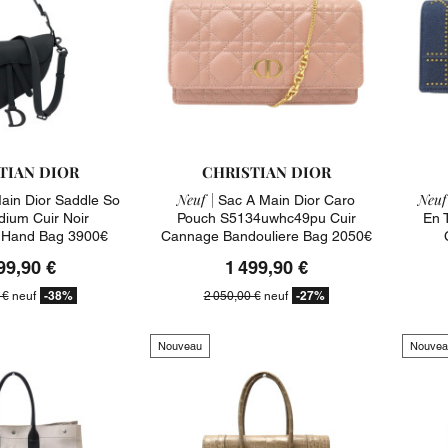
TIAN DIOR
CHRISTIAN DIOR
Neuf |
Neuf
ain Dior Saddle So
Sac A Main Dior Caro
dium Cuir Noir
Pouch S5134uwhc49pu Cuir
En 
 Hand Bag 3900€
Cannage Bandouliere Bag 2050€
99,90 €
1 499,90 €
-38%
-27%
 €
neuf
2 050,00 €
neuf
Nouveau
Nouvea