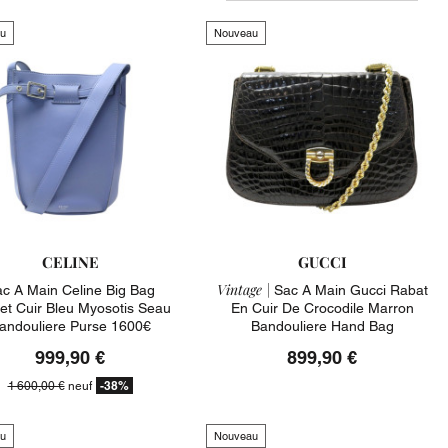
u
Nouveau
CELINE
GUCCI
Vintage |
c A Main Celine Big Bag
Sac A Main Gucci Rabat
et Cuir Bleu Myosotis Seau
En Cuir De Crocodile Marron
andouliere Purse 1600€
Bandouliere Hand Bag
999,90 €
899,90 €
-38%
1 600,00 €
neuf
u
Nouveau