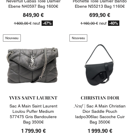
Neverfull Cabas Toile Damier
Pochette Toile Damier Bando
Ebene N40597 Bag 1600€
Ebene N55213 Bag 1160€
849,90 €
699,90 €
-47%
-40%
1 600,00 €
neuf
1 160,00 €
neuf
Nouveau
Nouveau
YVES SAINT LAURENT
CHRISTIAN DIOR
Neuf |
Sac A Main Saint Laurent
Sac A Main Christian
Loulou Puffer Medium
Dior Saddle Pouch
577475 Gris Bandouliere
Iadpo306lac Sacoche Cuir
Bag 3500€
Bag 3500€
1 799,90 €
1 999,90 €