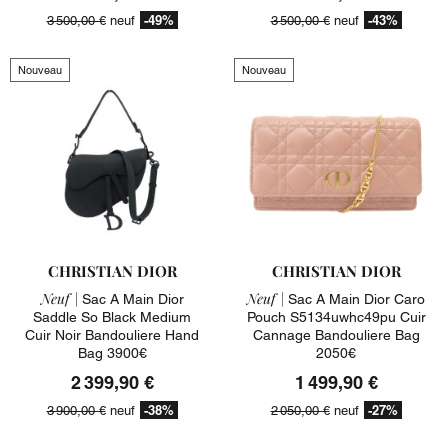
-49%
-43%
3 500,00 €
neuf
3 500,00 €
neuf
Nouveau
Nouveau
CHRISTIAN DIOR
CHRISTIAN DIOR
Neuf |
Neuf |
Sac A Main Dior
Sac A Main Dior Caro
Saddle So Black Medium
Pouch S5134uwhc49pu Cuir
Cuir Noir Bandouliere Hand
Cannage Bandouliere Bag
Bag 3900€
2050€
2 399,90 €
1 499,90 €
-38%
-27%
3 900,00 €
neuf
2 050,00 €
neuf