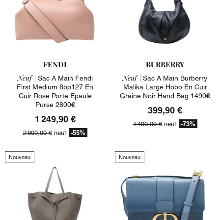
FENDI
BURBERRY
Neuf |
Neuf |
Sac A Main Fendi
Sac A Main Burberry
First Medium 8bp127 En
Malika Large Hobo En Cuir
Cuir Rose Porte Epaule
Graine Noir Hand Bag 1490€
Purse 2800€
399,90 €
1 249,90 €
-73%
1 490,00 €
neuf
-55%
2 800,00 €
neuf
Nouveau
Nouveau