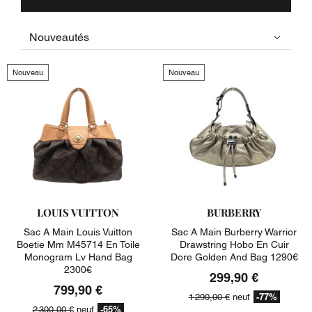
Nouveau
Nouveau
LOUIS VUITTON
BURBERRY
Sac A Main Louis Vuitton
Sac A Main Burberry Warrior
Boetie Mm M45714 En Toile
Drawstring Hobo En Cuir
Monogram Lv Hand Bag
Dore Golden And Bag 1290€
2300€
299,90 €
799,90 €
-77%
1 290,00 €
neuf
-65%
2 300,00 €
neuf