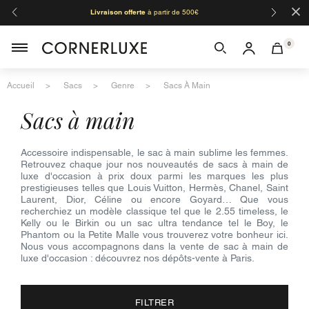
×
Livraison offerte
à partir de 500€
Orga
0
Accueil
Sacs
Genre
Sacs À Main
sacs à main
Accessoire indispensable, le sac à main sublime les femmes.
Retrouvez chaque jour nos nouveautés de sacs à main de
luxe d'occasion à prix doux parmi les marques les plus
prestigieuses telles que Louis Vuitton, Hermès, Chanel, Saint
Laurent, Dior, Céline ou encore Goyard… Que vous
recherchiez un modèle classique tel que le 2.55 timeless, le
Kelly ou le Birkin ou un sac ultra tendance tel le Boy, le
Phantom ou la Petite Malle vous trouverez votre bonheur ici.
Nous vous accompagnons dans la vente de sac à main de
luxe d'occasion : découvrez nos dépôts-vente à Paris.
FILTRER