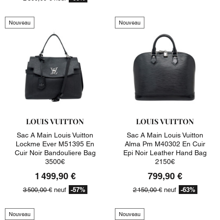
Nouveau
Nouveau
LOUIS VUITTON
LOUIS VUITTON
Sac A Main Louis Vuitton
Sac A Main Louis Vuitton
Lockme Ever M51395 En
Alma Pm M40302 En Cuir
Cuir Noir Bandouliere Bag
Epi Noir Leather Hand Bag
3500€
2150€
1 499,90 €
799,90 €
-57%
-63%
3 500,00 €
neuf
2 150,00 €
neuf
Nouveau
Nouveau