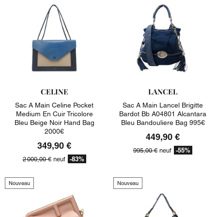
CELINE
LANCEL
Sac A Main Celine Pocket
Sac A Main Lancel Brigitte
Medium En Cuir Tricolore
Bardot Bb A04801 Alcantara
Bleu Beige Noir Hand Bag
Bleu Bandouliere Bag 995€
2000€
449,90 €
349,90 €
-55%
995,00 €
neuf
-83%
2 000,00 €
neuf
Nouveau
Nouveau