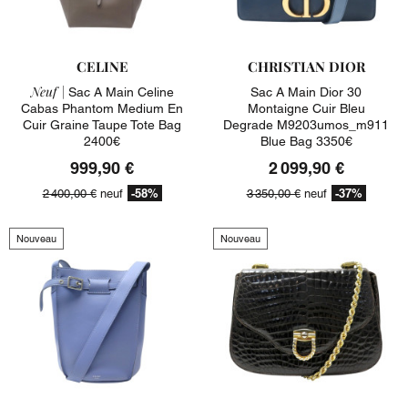
CELINE
CHRISTIAN DIOR
Neuf |
Sac A Main Celine
Sac A Main Dior 30
Cabas Phantom Medium En
Montaigne Cuir Bleu
Cuir Graine Taupe Tote Bag
Degrade M9203umos_m911
2400€
Blue Bag 3350€
999,90 €
2 099,90 €
-58%
-37%
2 400,00 €
neuf
3 350,00 €
neuf
Nouveau
Nouveau