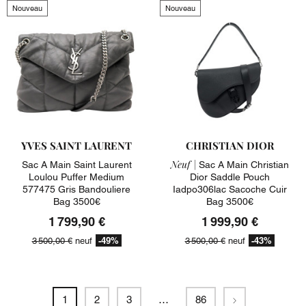
Nouveau
Nouveau
YVES SAINT LAURENT
CHRISTIAN DIOR
Neuf |
Sac A Main Saint Laurent
Sac A Main Christian
Loulou Puffer Medium
Dior Saddle Pouch
577475 Gris Bandouliere
Iadpo306lac Sacoche Cuir
Bag 3500€
Bag 3500€
1 799,90 €
1 999,90 €
-49%
-43%
3 500,00 €
neuf
3 500,00 €
neuf
Suivant
1
2
3
…
86