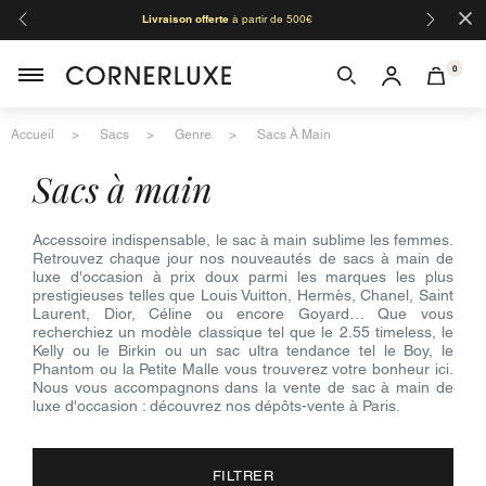
×
Livraison offerte
à partir de 500€
Orga
0
Accueil
Sacs
Genre
Sacs À Main
sacs à main
Accessoire indispensable, le sac à main sublime les femmes.
Retrouvez chaque jour nos nouveautés de sacs à main de
luxe d'occasion à prix doux parmi les marques les plus
prestigieuses telles que Louis Vuitton, Hermès, Chanel, Saint
Laurent, Dior, Céline ou encore Goyard… Que vous
recherchiez un modèle classique tel que le 2.55 timeless, le
Kelly ou le Birkin ou un sac ultra tendance tel le Boy, le
Phantom ou la Petite Malle vous trouverez votre bonheur ici.
Nous vous accompagnons dans la vente de sac à main de
luxe d'occasion : découvrez nos dépôts-vente à Paris.
FILTRER