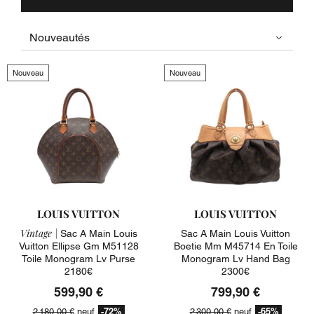
Nouveau
Nouveau
LOUIS VUITTON
LOUIS VUITTON
Vintage |
Sac A Main Louis
Sac A Main Louis Vuitton
Vuitton Ellipse Gm M51128
Boetie Mm M45714 En Toile
Toile Monogram Lv Purse
Monogram Lv Hand Bag
2180€
2300€
599,90 €
799,90 €
-72%
-65%
2 180,00 €
neuf
2 300,00 €
neuf