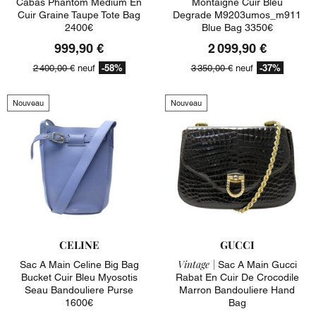
Cabas Phantom Medium En
Montaigne Cuir Bleu
Cuir Graine Taupe Tote Bag
Degrade M9203umos_m911
2400€
Blue Bag 3350€
999,90 €
2 099,90 €
-58%
-37%
2 400,00 €
neuf
3 350,00 €
neuf
Nouveau
Nouveau
CELINE
GUCCI
Vintage |
Sac A Main Celine Big Bag
Sac A Main Gucci
Bucket Cuir Bleu Myosotis
Rabat En Cuir De Crocodile
Seau Bandouliere Purse
Marron Bandouliere Hand
1600€
Bag