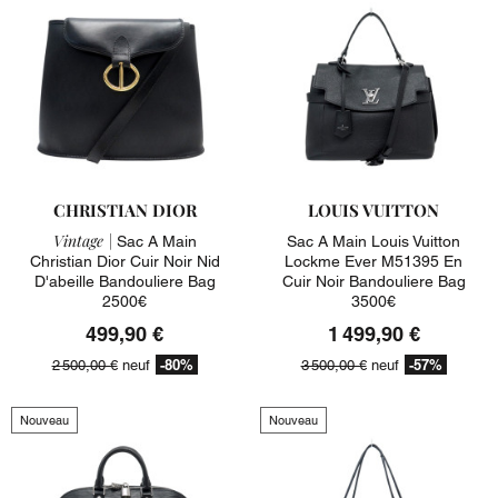
CHRISTIAN DIOR
LOUIS VUITTON
Vintage |
Sac A Main
Sac A Main Louis Vuitton
Christian Dior Cuir Noir Nid
Lockme Ever M51395 En
D'abeille Bandouliere Bag
Cuir Noir Bandouliere Bag
2500€
3500€
499,90 €
1 499,90 €
-80%
-57%
2 500,00 €
neuf
3 500,00 €
neuf
Nouveau
Nouveau