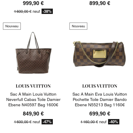
999,90 €
899,90 €
-38%
1 600,00 €
neuf
Nouveau
Nouveau
LOUIS VUITTON
LOUIS VUITTON
Sac A Main Louis Vuitton
Sac A Main Eva Louis Vuitton
Neverfull Cabas Toile Damier
Pochette Toile Damier Bando
Ebene N40597 Bag 1600€
Ebene N55213 Bag 1160€
849,90 €
699,90 €
-47%
-40%
1 600,00 €
neuf
1 160,00 €
neuf