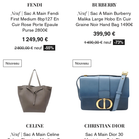
FENDI
BURBERRY
Neuf |
Neuf |
Sac A Main Fendi
Sac A Main Burberry
First Medium 8bp127 En
Malika Large Hobo En Cuir
Cuir Rose Porte Epaule
Graine Noir Hand Bag 1490€
Purse 2800€
399,90 €
1 249,90 €
-73%
1 490,00 €
neuf
-55%
2 800,00 €
neuf
Nouveau
Nouveau
CELINE
CHRISTIAN DIOR
Neuf |
Sac A Main Celine
Sac A Main Dior 30