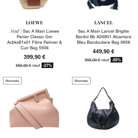
LOEWE
LANCEL
Neuf |
Sac A Main Loewe
Sac A Main Lancel Brigitte
Panier Classic Gm
Bardot Bb A04801 Alcantara
Acbks81x01 Fibre Palmier &
Bleu Bandouliere Bag 995€
Cuir Bag 550€
449,90 €
399,90 €
-55%
995,00 €
neuf
-27%
550,00 €
neuf
Nouveau
Nouveau