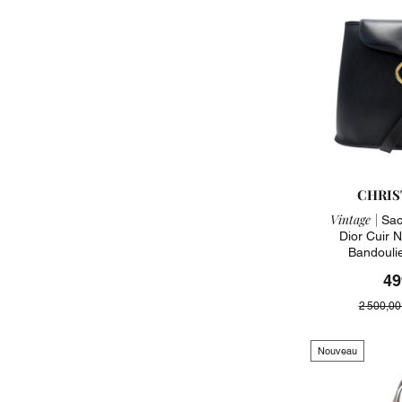
CHRIS
Vintage |
Sac 
Dior Cuir N
Bandouli
49
2 500,00
Nouveau