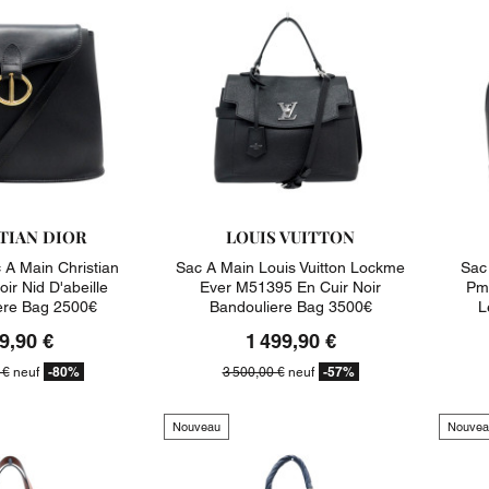
TIAN DIOR
LOUIS VUITTON
A Main Christian
Sac A Main Louis Vuitton Lockme
Sac
oir Nid D'abeille
Ever M51395 En Cuir Noir
Pm 
ere Bag 2500€
Bandouliere Bag 3500€
L
9,90 €
1 499,90 €
-80%
-57%
 €
neuf
3 500,00 €
neuf
Nouveau
Nouvea