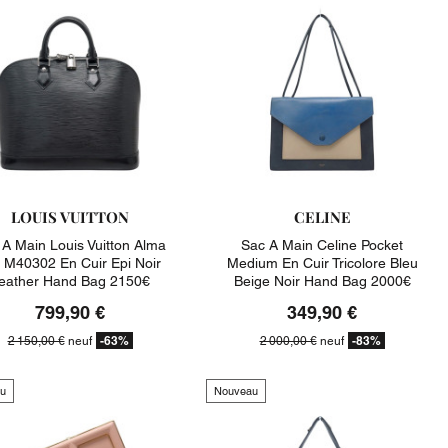
LOUIS VUITTON
CELINE
 A Main Louis Vuitton Alma
Sac A Main Celine Pocket
M40302 En Cuir Epi Noir
Medium En Cuir Tricolore Bleu
eather Hand Bag 2150€
Beige Noir Hand Bag 2000€
799,90 €
349,90 €
-63%
-83%
2 150,00 €
neuf
2 000,00 €
neuf
u
Nouveau