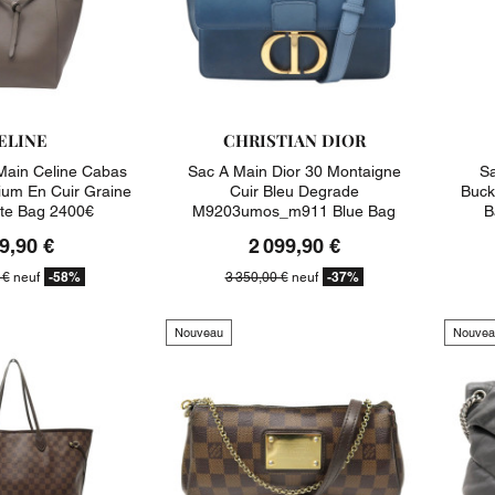
ELINE
CHRISTIAN DIOR
Main Celine Cabas
Sac A Main Dior 30 Montaigne
Sa
um En Cuir Graine
Cuir Bleu Degrade
Buck
te Bag 2400€
M9203umos_m911 Blue Bag
B
3350€
9,90 €
2 099,90 €
-58%
-37%
 €
neuf
3 350,00 €
neuf
Nouveau
Nouvea