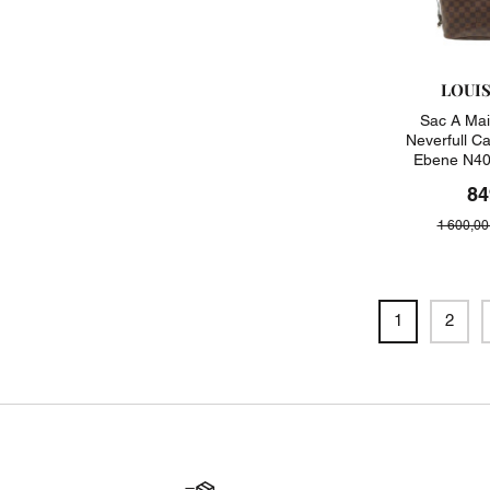
LOUI
Sac A Mai
Neverfull C
Ebene N40
84
1 600,00
1
2