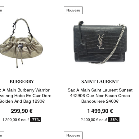
u
Nouveau
BURBERRY
SAINT LAURENT
 A Main Burberry Warrior
Sac A Main Saint Laurent Sunset
wstring Hobo En Cuir Dore
442906 Cuir Noir Facon Croco
Golden And Bag 1290€
Bandouliere 2400€
299,90 €
1 499,90 €
-77%
-38%
1 290,00 €
neuf
2 400,00 €
neuf
u
Nouveau