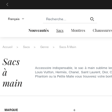
Nouveautés
Sacs
Montres
Chaussure
Accueil
Sacs
Genre
Sacs À Main
sacs
à
Accessoire indispensable, le sac à main sublime le
Louis Vuitton, Hermès, Chanel, Saint Laurent, Dior, 
Phantom ou la Petite Malle vous trouverez votre bon
main
MARQUE