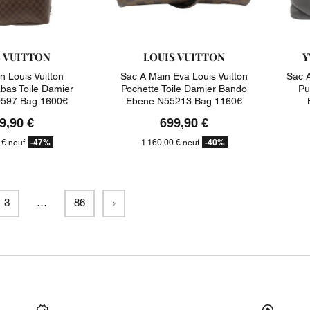
S VUITTON
LOUIS VUITTON
Y
n Louis Vuitton
Sac A Main Eva Louis Vuitton
Sac A
abas Toile Damier
Pochette Toile Damier Bando
Pu
597 Bag 1600€
Ebene N55213 Bag 1160€
9,90 €
699,90 €
-47%
-40%
 €
neuf
1 160,00 €
neuf
Suivant
3
…
86