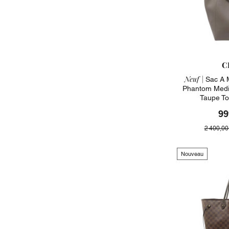
C
Neuf |
Sac A 
Phantom Medi
Taupe To
99
2 400,00
Nouveau