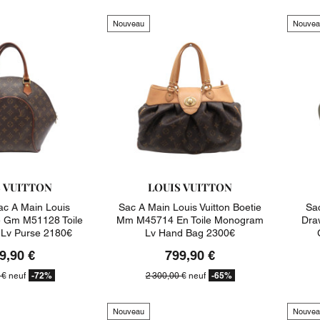
Nouveau
Nouvea
S VUITTON
LOUIS VUITTON
c A Main Louis
Sac A Main Louis Vuitton Boetie
Sac
se Gm M51128 Toile
Mm M45714 En Toile Monogram
Dra
Lv Purse 2180€
Lv Hand Bag 2300€
9,90 €
799,90 €
-72%
-65%
 €
neuf
2 300,00 €
neuf
Nouveau
Nouvea