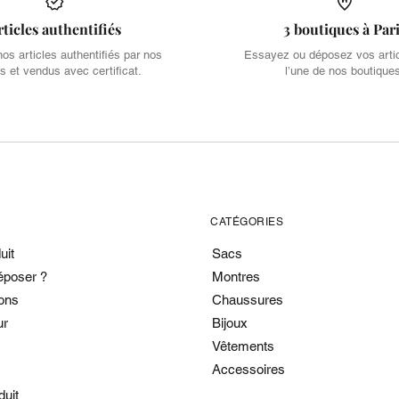
rticles authentifiés
3 boutiques à Par
s articles authentifiés par nos
Essayez ou déposez vos arti
s et vendus avec certificat.
l’une de nos boutique
CATÉGORIES
uit
Sacs
époser ?
Montres
ons
Chaussures
ur
Bijoux
Vêtements
Accessoires
duit