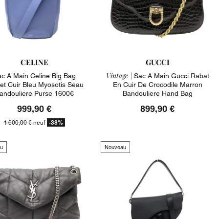
CELINE
GUCCI
Vintage |
c A Main Celine Big Bag
Sac A Main Gucci Rabat
et Cuir Bleu Myosotis Seau
En Cuir De Crocodile Marron
andouliere Purse 1600€
Bandouliere Hand Bag
999,90 €
899,90 €
-38%
1 600,00 €
neuf
u
Nouveau