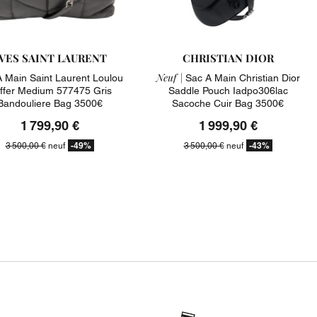
VES SAINT LAURENT
CHRISTIAN DIOR
Neuf |
 Main Saint Laurent Loulou
Sac A Main Christian Dior
ffer Medium 577475 Gris
Saddle Pouch Iadpo306lac
Bandouliere Bag 3500€
Sacoche Cuir Bag 3500€
1 799,90 €
1 999,90 €
-49%
-43%
3 500,00 €
neuf
3 500,00 €
neuf