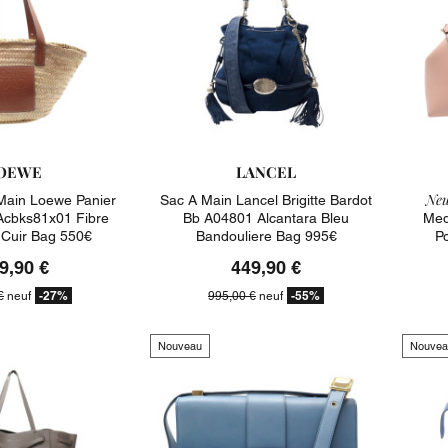
OEWE
LANCEL
Neu
Main Loewe Panier
Sac A Main Lancel Brigitte Bardot
Acbks81x01 Fibre
Bb A04801 Alcantara Bleu
Med
 Cuir Bag 550€
Bandouliere Bag 995€
P
9,90 €
449,90 €
-27%
-55%
€
neuf
995,00 €
neuf
Nouveau
Nouvea