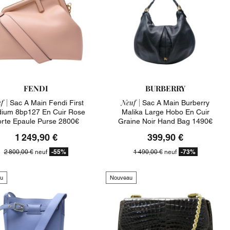
FENDI
BURBERRY
f |
Neuf |
Sac A Main Fendi First
Sac A Main Burberry
ium 8bp127 En Cuir Rose
Malika Large Hobo En Cuir
orte Epaule Purse 2800€
Graine Noir Hand Bag 1490€
1 249,90 €
399,90 €
-55%
-73%
2 800,00 €
neuf
1 490,00 €
neuf
u
Nouveau