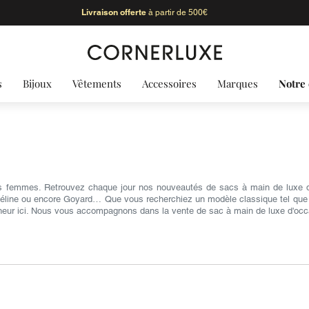
Livraison offerte
à partir de 500€
s
Bijoux
Vêtements
Accessoires
Marques
Notre 
s femmes. Retrouvez chaque jour nos nouveautés de sacs à main de luxe d'
Céline ou encore Goyard… Que vous recherchiez un modèle classique tel que le 
heur ici. Nous vous accompagnons dans la vente de sac à main de luxe d'occ