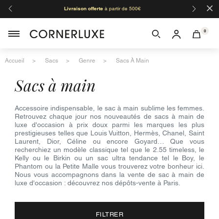
×
Livraison offerte
à partir de 500€
Orga
0
Accueil
Sacs
Genre
Sacs À Main
sacs à main
Accessoire indispensable, le sac à main sublime les femmes.
Retrouvez chaque jour nos nouveautés de sacs à main de
luxe d'occasion à prix doux parmi les marques les plus
prestigieuses telles que Louis Vuitton, Hermès, Chanel, Saint
Laurent, Dior, Céline ou encore Goyard… Que vous
recherchiez un modèle classique tel que le 2.55 timeless, le
Kelly ou le Birkin ou un sac ultra tendance tel le Boy, le
Phantom ou la Petite Malle vous trouverez votre bonheur ici.
Nous vous accompagnons dans la vente de sac à main de
luxe d'occasion : découvrez nos dépôts-vente à Paris.
FILTRER