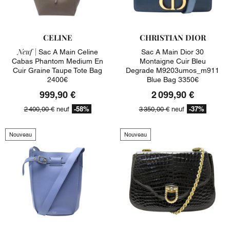
CELINE
CHRISTIAN DIOR
Neuf |
Sac A Main Celine
Sac A Main Dior 30
Cabas Phantom Medium En
Montaigne Cuir Bleu
Cuir Graine Taupe Tote Bag
Degrade M9203umos_m911
2400€
Blue Bag 3350€
999,90 €
2 099,90 €
-58%
-37%
2 400,00 €
neuf
3 350,00 €
neuf
Nouveau
Nouveau