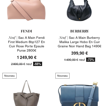
FENDI
BURBERRY
Neuf |
Neuf |
Sac A Main Fendi
Sac A Main Burberry
First Medium 8bp127 En
Malika Large Hobo En Cuir
Cuir Rose Porte Epaule
Graine Noir Hand Bag 1490€
Purse 2800€
399,90 €
1 249,90 €
-73%
1 490,00 €
neuf
-55%
2 800,00 €
neuf
Nouveau
Nouveau