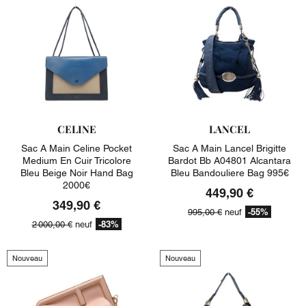
CELINE
LANCEL
Sac A Main Celine Pocket
Sac A Main Lancel Brigitte
Medium En Cuir Tricolore
Bardot Bb A04801 Alcantara
Bleu Beige Noir Hand Bag
Bleu Bandouliere Bag 995€
2000€
449,90 €
349,90 €
-55%
995,00 €
neuf
-83%
2 000,00 €
neuf
Nouveau
Nouveau