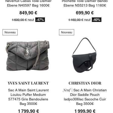
Neverfull Cabas Toile Damier
Pochette Toile Damier Bando
Ebene N40597 Bag 1600€
Ebene N55213 Bag 1160€
849,90 €
699,90 €
-47%
-40%
1 600,00 €
neuf
1 160,00 €
neuf
Nouveau
Nouveau
YVES SAINT LAURENT
CHRISTIAN DIOR
Neuf |
Sac A Main Saint Laurent
Sac A Main Christian
Loulou Puffer Medium
Dior Saddle Pouch
577475 Gris Bandouliere
Iadpo306lac Sacoche Cuir
Bag 3500€
Bag 3500€
1 799,90 €
1 999,90 €