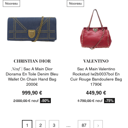
Nouveau
Nouveau
CHRISTIAN DIOR
VALENTINO
Neuf |
Sac A Main Dior
Sac A Main Valentino
Diorama En Toile Denim Bleu
Rockstud Iw2b0037bol En
Wallet On Chain Hand Bag
Cuir Rouge Bandouliere Bag
2000€
1790€
999,90 €
449,90 €
-50%
-75%
2 000,00 €
neuf
1 790,00 €
neuf
Suivant
1
2
3
…
87