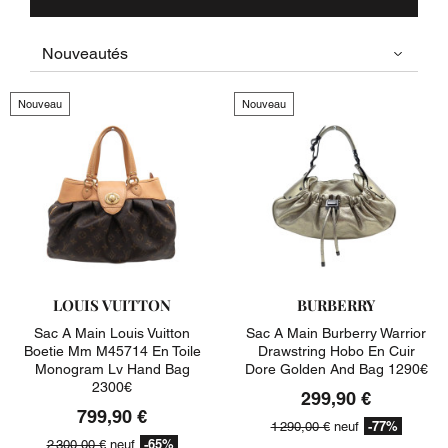
Nouveau
Nouveau
LOUIS VUITTON
BURBERRY
Sac A Main Louis Vuitton
Sac A Main Burberry Warrior
Boetie Mm M45714 En Toile
Drawstring Hobo En Cuir
Monogram Lv Hand Bag
Dore Golden And Bag 1290€
2300€
299,90 €
799,90 €
-77%
1 290,00 €
neuf
-65%
2 300,00 €
neuf