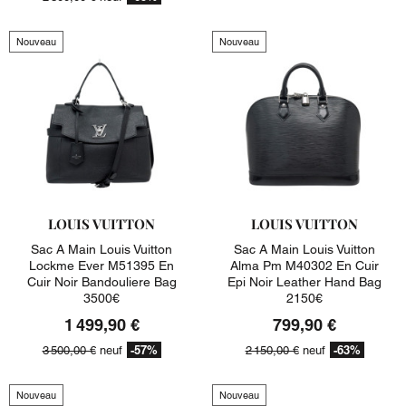
Nouveau
Nouveau
LOUIS VUITTON
LOUIS VUITTON
Sac A Main Louis Vuitton
Sac A Main Louis Vuitton
Lockme Ever M51395 En
Alma Pm M40302 En Cuir
Cuir Noir Bandouliere Bag
Epi Noir Leather Hand Bag
3500€
2150€
1 499,90 €
799,90 €
-57%
-63%
3 500,00 €
neuf
2 150,00 €
neuf
Nouveau
Nouveau