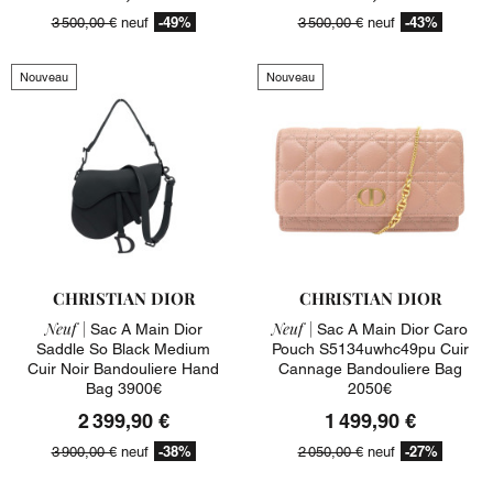
-49%
-43%
3 500,00 €
neuf
3 500,00 €
neuf
Nouveau
Nouveau
CHRISTIAN DIOR
CHRISTIAN DIOR
Neuf |
Neuf |
Sac A Main Dior
Sac A Main Dior Caro
Saddle So Black Medium
Pouch S5134uwhc49pu Cuir
Cuir Noir Bandouliere Hand
Cannage Bandouliere Bag
Bag 3900€
2050€
2 399,90 €
1 499,90 €
-38%
-27%
3 900,00 €
neuf
2 050,00 €
neuf