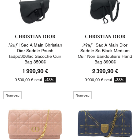
CHRISTIAN DIOR
CHRISTIAN DIOR
Neuf |
Neuf |
Sac A Main Christian
Sac A Main Dior
Dior Saddle Pouch
Saddle So Black Medium
Iadpo306lac Sacoche Cuir
Cuir Noir Bandouliere Hand
Bag 3500€
Bag 3900€
1 999,90 €
2 399,90 €
-43%
-38%
3 500,00 €
neuf
3 900,00 €
neuf
Nouveau
Nouveau