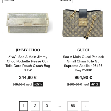
JIMMY CHOO
GUCCI
Neuf |
Sac A Main Jimmy
Sac A Main Gucci Padlock
Choo Pochette Reese Cuir
Small Chain Toile Gg
Toile Dore Pouch Clutch Bag
Supreme Abeille 498156
695€
Bag 2500€
244,90 €
964,90 €
-65%
-61%
695,00 €
neuf
2 500,00 €
neuf
Suivant
1
2
3
…
86