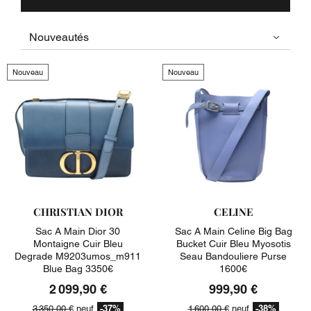
Nouveau
Nouveau
CHRISTIAN DIOR
CELINE
Sac A Main Dior 30
Sac A Main Celine Big Bag
Montaigne Cuir Bleu
Bucket Cuir Bleu Myosotis
Degrade M9203umos_m911
Seau Bandouliere Purse
Blue Bag 3350€
1600€
2 099,90 €
999,90 €
-37%
-38%
3 350,00 €
neuf
1 600,00 €
neuf