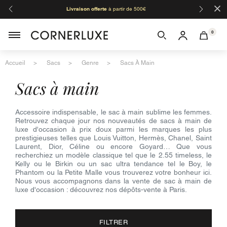
×
Livraison offerte
à partir de 500€
Orga
0
Accueil
Sacs
Genre
Sacs À Main
sacs à main
Accessoire indispensable, le sac à main sublime les femmes.
Retrouvez chaque jour nos nouveautés de sacs à main de
luxe d'occasion à prix doux parmi les marques les plus
prestigieuses telles que Louis Vuitton, Hermès, Chanel, Saint
Laurent, Dior, Céline ou encore Goyard… Que vous
recherchiez un modèle classique tel que le 2.55 timeless, le
Kelly ou le Birkin ou un sac ultra tendance tel le Boy, le
Phantom ou la Petite Malle vous trouverez votre bonheur ici.
Nous vous accompagnons dans la vente de sac à main de
luxe d'occasion : découvrez nos dépôts-vente à Paris.
FILTRER