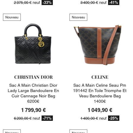
-33%
-41%
2 375,00 €
neuf
3 400,00 €
neuf
Nouveau
Nouveau
CHRISTIAN DIOR
CELINE
Sac A Main Christian Dior
Sac A Main Celine Seau Pm
Lady Large Bandouliere En
191442 En Toile Triomphe Et
Cuir Cannage Noir Bag
Veau Bandouliere Bag
6200€
1400€
1 799,90 €
1 049,90 €
-71%
-25%
6 200,00 €
neuf
1 400,00 €
neuf
Nouveau
Nouveau