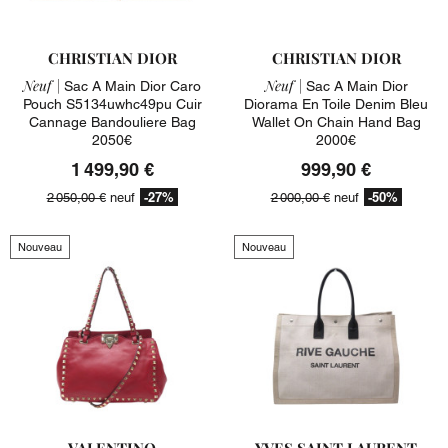
CHRISTIAN DIOR
CHRISTIAN DIOR
Neuf |
Neuf |
Sac A Main Dior Caro
Sac A Main Dior
Pouch S5134uwhc49pu Cuir
Diorama En Toile Denim Bleu
Cannage Bandouliere Bag
Wallet On Chain Hand Bag
2050€
2000€
1 499,90 €
999,90 €
-27%
-50%
2 050,00 €
neuf
2 000,00 €
neuf
Nouveau
Nouveau
VALENTINO
YVES SAINT LAURENT