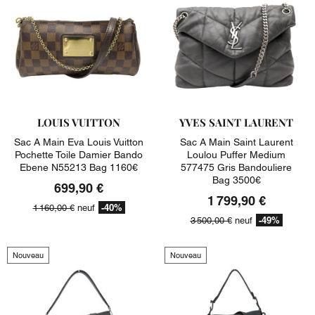
LOUIS VUITTON
YVES SAINT LAURENT
Sac A Main Eva Louis Vuitton
Sac A Main Saint Laurent
Pochette Toile Damier Bando
Loulou Puffer Medium
Ebene N55213 Bag 1160€
577475 Gris Bandouliere
Bag 3500€
699,90 €
1 799,90 €
-40%
1 160,00 €
neuf
-49%
3 500,00 €
neuf
Nouveau
Nouveau