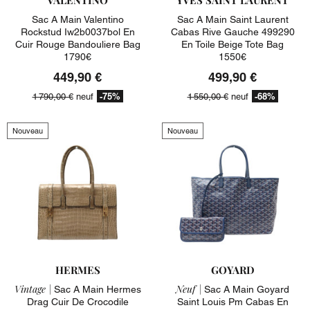
Sac A Main Valentino
Sac A Main Saint Laurent
Rockstud Iw2b0037bol En
Cabas Rive Gauche 499290
Cuir Rouge Bandouliere Bag
En Toile Beige Tote Bag
1790€
1550€
449,90 €
499,90 €
-75%
-68%
1 790,00 €
neuf
1 550,00 €
neuf
Nouveau
Nouveau
HERMES
GOYARD
Vintage |
Neuf |
Sac A Main Hermes
Sac A Main Goyard
Drag Cuir De Crocodile
Saint Louis Pm Cabas En