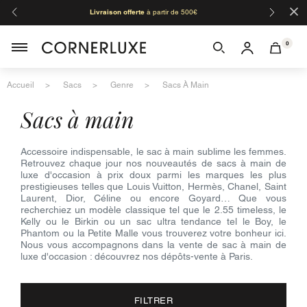
×
Livraison offerte
à partir de 500€
Orga
0
Accueil
Sacs
Genre
Sacs À Main
sacs à main
Accessoire indispensable, le sac à main sublime les femmes.
Retrouvez chaque jour nos nouveautés de sacs à main de
luxe d'occasion à prix doux parmi les marques les plus
prestigieuses telles que Louis Vuitton, Hermès, Chanel, Saint
Laurent, Dior, Céline ou encore Goyard… Que vous
recherchiez un modèle classique tel que le 2.55 timeless, le
Kelly ou le Birkin ou un sac ultra tendance tel le Boy, le
Phantom ou la Petite Malle vous trouverez votre bonheur ici.
Nous vous accompagnons dans la vente de sac à main de
luxe d'occasion : découvrez nos dépôts-vente à Paris.
FILTRER