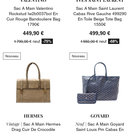
Sac A Main Valentino
Sac A Main Saint Laurent
Rockstud Iw2b0037bol En
Cabas Rive Gauche 499290
Cuir Rouge Bandouliere Bag
En Toile Beige Tote Bag
1790€
1550€
449,90 €
499,90 €
-75%
-68%
1 790,00 €
neuf
1 550,00 €
neuf
Nouveau
Nouveau
HERMES
GOYARD
Vintage |
Neuf |
Sac A Main Hermes
Sac A Main Goyard
Drag Cuir De Crocodile
Saint Louis Pm Cabas En