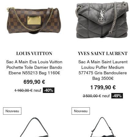
LOUIS VUITTON
YVES SAINT LAURENT
Sac A Main Eva Louis Vuitton
Sac A Main Saint Laurent
Pochette Toile Damier Bando
Loulou Puffer Medium
Ebene N55213 Bag 1160€
577475 Gris Bandouliere
Bag 3500€
699,90 €
1 799,90 €
-40%
1 160,00 €
neuf
-49%
3 500,00 €
neuf
Nouveau
Nouveau