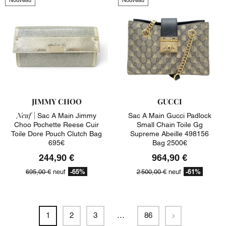
JIMMY CHOO
GUCCI
Neuf |
Sac A Main Jimmy
Sac A Main Gucci Padlock
Choo Pochette Reese Cuir
Small Chain Toile Gg
Toile Dore Pouch Clutch Bag
Supreme Abeille 498156
695€
Bag 2500€
244,90 €
964,90 €
-65%
-61%
695,00 €
neuf
2 500,00 €
neuf
Suivant
1
2
3
…
86