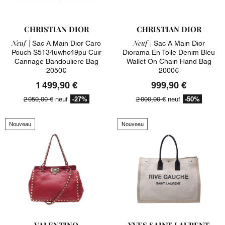
CHRISTIAN DIOR
CHRISTIAN DIOR
Neuf |
Neuf |
Sac A Main Dior Caro
Sac A Main Dior
Pouch S5134uwhc49pu Cuir
Diorama En Toile Denim Bleu
Cannage Bandouliere Bag
Wallet On Chain Hand Bag
2050€
2000€
1 499,90 €
999,90 €
-27%
-50%
2 050,00 €
neuf
2 000,00 €
neuf
Nouveau
Nouveau
VALENTINO
YVES SAINT LAURENT