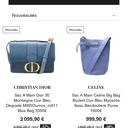
Nouveau
Nouveau
CHRISTIAN DIOR
CELINE
Sac A Main Dior 30
Sac A Main Celine Big Bag
Montaigne Cuir Bleu
Bucket Cuir Bleu Myosotis
Degrade M9203umos_m911
Seau Bandouliere Purse
Blue Bag 3350€
1600€
2 099,90 €
999,90 €
-37%
-38%
3 350,00 €
neuf
1 600,00 €
neuf