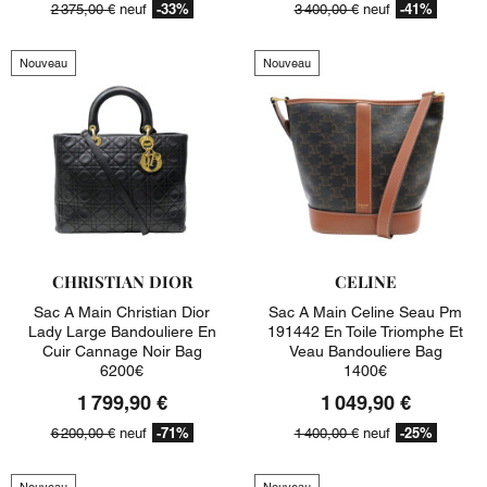
-33%
-41%
2 375,00 €
neuf
3 400,00 €
neuf
Nouveau
Nouveau
CHRISTIAN DIOR
CELINE
Sac A Main Christian Dior
Sac A Main Celine Seau Pm
Lady Large Bandouliere En
191442 En Toile Triomphe Et
Cuir Cannage Noir Bag
Veau Bandouliere Bag
6200€
1400€
1 799,90 €
1 049,90 €
-71%
-25%
6 200,00 €
neuf
1 400,00 €
neuf
Nouveau
Nouveau