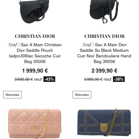
CHRISTIAN DIOR
CHRISTIAN DIOR
Neuf |
Neuf |
Sac A Main Christian
Sac A Main Dior
Dior Saddle Pouch
Saddle So Black Medium
Iadpo306lac Sacoche Cuir
Cuir Noir Bandouliere Hand
Bag 3500€
Bag 3900€
1 999,90 €
2 399,90 €
-43%
-38%
3 500,00 €
neuf
3 900,00 €
neuf
Nouveau
Nouveau