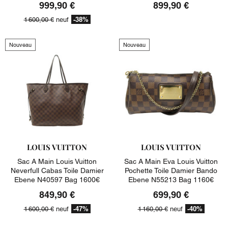
999,90 €
899,90 €
-38%
1 600,00 €
neuf
Nouveau
Nouveau
LOUIS VUITTON
LOUIS VUITTON
Sac A Main Louis Vuitton
Sac A Main Eva Louis Vuitton
Neverfull Cabas Toile Damier
Pochette Toile Damier Bando
Ebene N40597 Bag 1600€
Ebene N55213 Bag 1160€
849,90 €
699,90 €
-47%
-40%
1 600,00 €
neuf
1 160,00 €
neuf