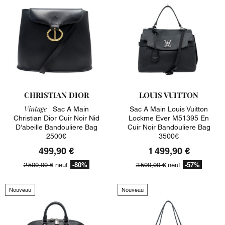
CHRISTIAN DIOR
LOUIS VUITTON
Vintage |
Sac A Main
Sac A Main Louis Vuitton
Christian Dior Cuir Noir Nid
Lockme Ever M51395 En
D'abeille Bandouliere Bag
Cuir Noir Bandouliere Bag
2500€
3500€
499,90 €
1 499,90 €
-80%
-57%
2 500,00 €
neuf
3 500,00 €
neuf
Nouveau
Nouveau