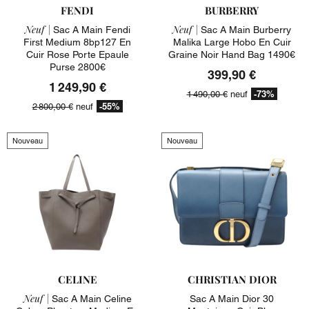
FENDI
BURBERRY
Neuf |
Neuf |
Sac A Main Fendi
Sac A Main Burberry
First Medium 8bp127 En
Malika Large Hobo En Cuir
Cuir Rose Porte Epaule
Graine Noir Hand Bag 1490€
Purse 2800€
399,90 €
1 249,90 €
-73%
1 490,00 €
neuf
-55%
2 800,00 €
neuf
Nouveau
Nouveau
CELINE
CHRISTIAN DIOR
Neuf |
Sac A Main Celine
Sac A Main Dior 30