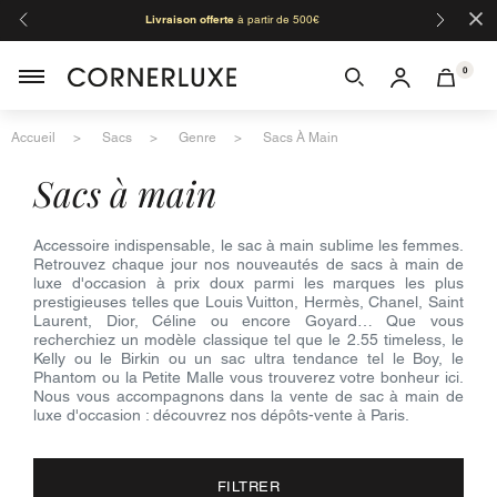
×
Livraison offerte
à partir de 500€
Orga
0
Accueil
Sacs
Genre
Sacs À Main
sacs à main
Accessoire indispensable, le sac à main sublime les femmes.
Retrouvez chaque jour nos nouveautés de sacs à main de
luxe d'occasion à prix doux parmi les marques les plus
prestigieuses telles que Louis Vuitton, Hermès, Chanel, Saint
Laurent, Dior, Céline ou encore Goyard… Que vous
recherchiez un modèle classique tel que le 2.55 timeless, le
Kelly ou le Birkin ou un sac ultra tendance tel le Boy, le
Phantom ou la Petite Malle vous trouverez votre bonheur ici.
Nous vous accompagnons dans la vente de sac à main de
luxe d'occasion : découvrez nos dépôts-vente à Paris.
FILTRER