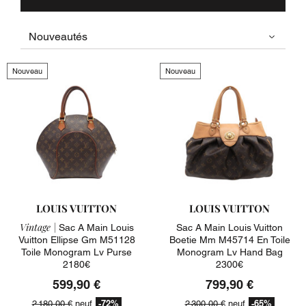
Nouveau
Nouveau
LOUIS VUITTON
LOUIS VUITTON
Vintage |
Sac A Main Louis
Sac A Main Louis Vuitton
Vuitton Ellipse Gm M51128
Boetie Mm M45714 En Toile
Toile Monogram Lv Purse
Monogram Lv Hand Bag
2180€
2300€
599,90 €
799,90 €
-72%
-65%
2 180,00 €
neuf
2 300,00 €
neuf