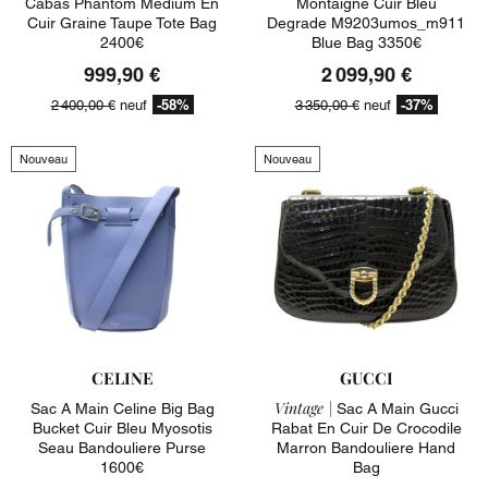
Cabas Phantom Medium En
Montaigne Cuir Bleu
Cuir Graine Taupe Tote Bag
Degrade M9203umos_m911
2400€
Blue Bag 3350€
999,90 €
2 099,90 €
-58%
-37%
2 400,00 €
neuf
3 350,00 €
neuf
Nouveau
Nouveau
CELINE
GUCCI
Vintage |
Sac A Main Celine Big Bag
Sac A Main Gucci
Bucket Cuir Bleu Myosotis
Rabat En Cuir De Crocodile
Seau Bandouliere Purse
Marron Bandouliere Hand
1600€
Bag