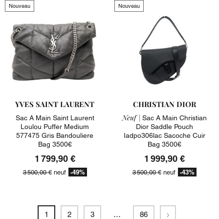
Nouveau
Nouveau
YVES SAINT LAURENT
CHRISTIAN DIOR
Neuf |
Sac A Main Saint Laurent
Sac A Main Christian
Loulou Puffer Medium
Dior Saddle Pouch
577475 Gris Bandouliere
Iadpo306lac Sacoche Cuir
Bag 3500€
Bag 3500€
1 799,90 €
1 999,90 €
-49%
-43%
3 500,00 €
neuf
3 500,00 €
neuf
Suivant
1
2
3
…
86