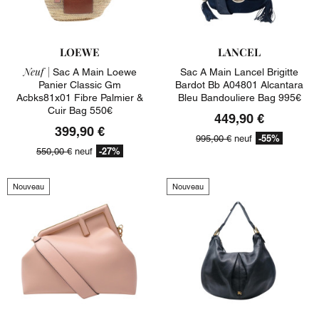
LOEWE
LANCEL
Neuf |
Sac A Main Loewe
Sac A Main Lancel Brigitte
Panier Classic Gm
Bardot Bb A04801 Alcantara
Acbks81x01 Fibre Palmier &
Bleu Bandouliere Bag 995€
Cuir Bag 550€
449,90 €
399,90 €
-55%
995,00 €
neuf
-27%
550,00 €
neuf
Nouveau
Nouveau