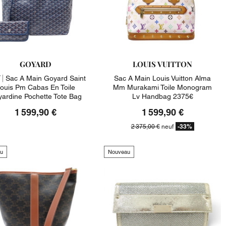
GOYARD
LOUIS VUITTON
 |
Sac A Main Goyard Saint
Sac A Main Louis Vuitton Alma
ouis Pm Cabas En Toile
Mm Murakami Toile Monogram
ardine Pochette Tote Bag
Lv Handbag 2375€
1 599,90 €
1 599,90 €
-33%
2 375,00 €
neuf
u
Nouveau