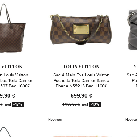
S VUITTON
LOUIS VUITTON
Y
n Louis Vuitton
Sac A Main Eva Louis Vuitton
Sac A
abas Toile Damier
Pochette Toile Damier Bando
Pu
597 Bag 1600€
Ebene N55213 Bag 1160€
9,90 €
699,90 €
-47%
-40%
 €
neuf
1 160,00 €
neuf
Nouveau
Nouvea