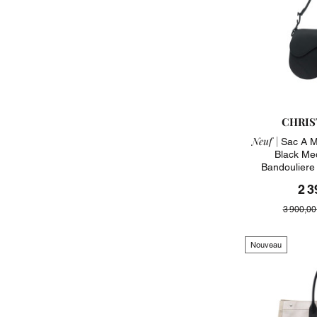
CHRIS
Neuf |
Sac A M
Black Me
Bandouliere
2 3
3 900,00
Nouveau