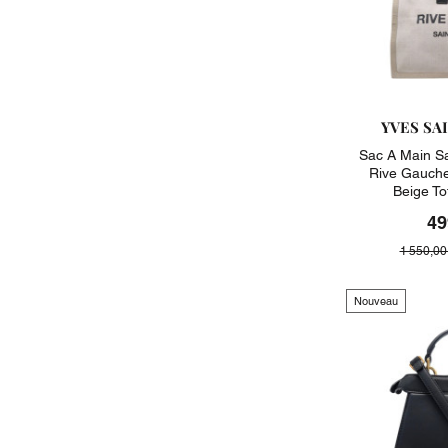
YVES SA
Sac A Main S
Rive Gauche
Beige T
49
1 550,00
Nouveau