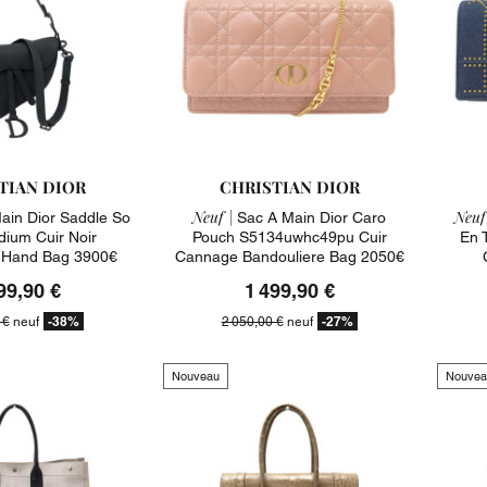
TIAN DIOR
CHRISTIAN DIOR
Neuf |
Neuf
ain Dior Saddle So
Sac A Main Dior Caro
dium Cuir Noir
Pouch S5134uwhc49pu Cuir
En 
 Hand Bag 3900€
Cannage Bandouliere Bag 2050€
99,90 €
1 499,90 €
-38%
-27%
 €
neuf
2 050,00 €
neuf
Nouveau
Nouvea