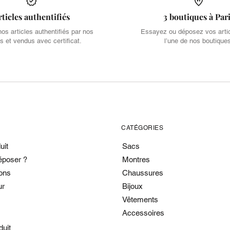
rticles authentifiés
3 boutiques à Par
s articles authentifiés par nos
Essayez ou déposez vos arti
s et vendus avec certificat.
l’une de nos boutique
CATÉGORIES
uit
Sacs
époser ?
Montres
ons
Chaussures
ur
Bijoux
Vêtements
Accessoires
duit