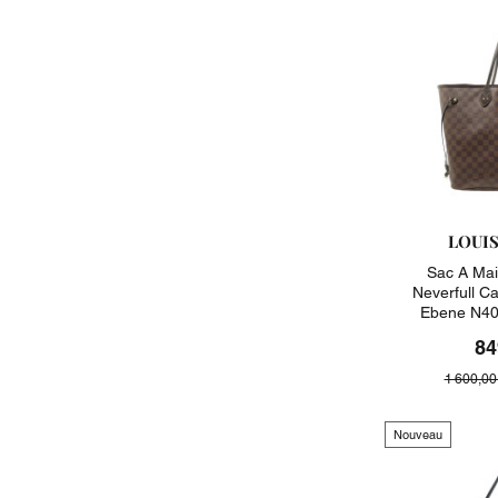
LOUI
Sac A Mai
Neverfull C
Ebene N40
84
1 600,00
Nouveau