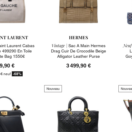
INT LAURENT
HERMES
Vintage |
Neuf
aint Laurent Cabas
Sac A Main Hermes
 499290 En Toile
Drag Cuir De Crocodile Beige
L
ote Bag 1550€
Alligator Leather Purse
Goy
9,90 €
3 499,90 €
-68%
 €
neuf
Nouveau
Nouvea