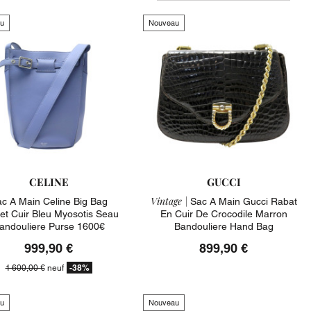
u
Nouveau
CELINE
GUCCI
Vintage |
c A Main Celine Big Bag
Sac A Main Gucci Rabat
et Cuir Bleu Myosotis Seau
En Cuir De Crocodile Marron
andouliere Purse 1600€
Bandouliere Hand Bag
999,90 €
899,90 €
-38%
1 600,00 €
neuf
u
Nouveau