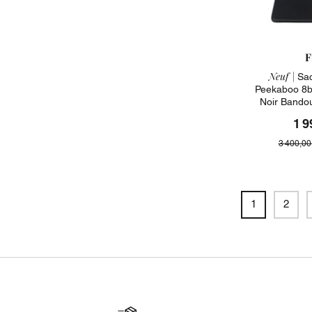
F
Neuf |
Sac
Peekaboo 8b
Noir Bando
1 9
3 400,00
1
2