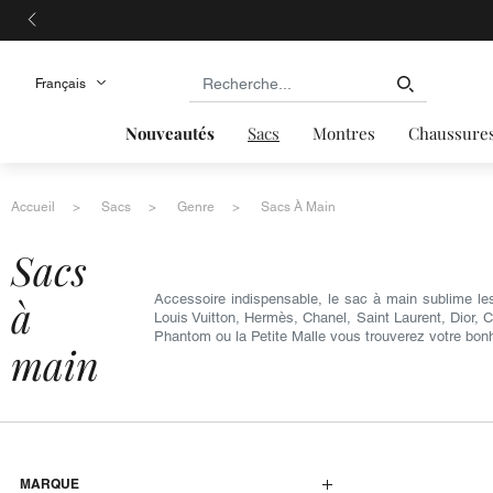
Nouveautés
Sacs
Montres
Chaussure
Accueil
Sacs
Genre
Sacs À Main
sacs
à
Accessoire indispensable, le sac à main sublime le
Louis Vuitton, Hermès, Chanel, Saint Laurent, Dior, 
Phantom ou la Petite Malle vous trouverez votre bon
main
MARQUE