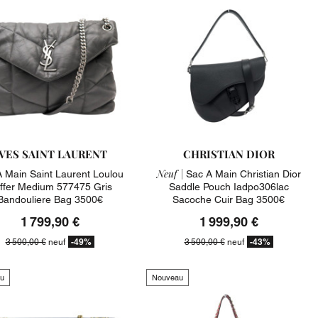
VES SAINT LAURENT
CHRISTIAN DIOR
Neuf |
 Main Saint Laurent Loulou
Sac A Main Christian Dior
ffer Medium 577475 Gris
Saddle Pouch Iadpo306lac
Bandouliere Bag 3500€
Sacoche Cuir Bag 3500€
1 799,90 €
1 999,90 €
-49%
-43%
3 500,00 €
neuf
3 500,00 €
neuf
u
Nouveau