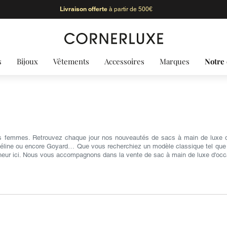
Livraison offerte
à partir de 500€
s
Bijoux
Vêtements
Accessoires
Marques
Notre 
s femmes. Retrouvez chaque jour nos nouveautés de sacs à main de luxe d'
Céline ou encore Goyard… Que vous recherchiez un modèle classique tel que le 
heur ici. Nous vous accompagnons dans la vente de sac à main de luxe d'occ