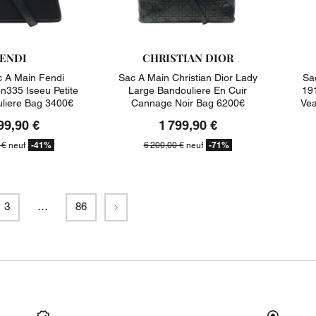
ENDI
CHRISTIAN DIOR
 A Main Fendi
Sac A Main Christian Dior Lady
Sa
n335 Iseeu Petite
Large Bandouliere En Cuir
191
uliere Bag 3400€
Cannage Noir Bag 6200€
Vea
99,90 €
1 799,90 €
-41%
-71%
 €
neuf
6 200,00 €
neuf
Suivant
3
…
86