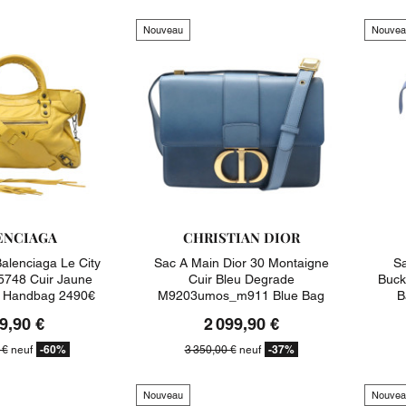
Nouveau
Nouvea
ENCIAGA
CHRISTIAN DIOR
alenciaga Le City
Sac A Main Dior 30 Montaigne
Sa
748 Cuir Jaune
Cuir Bleu Degrade
Buck
e Handbag 2490€
M9203umos_m911 Blue Bag
B
3350€
9,90 €
2 099,90 €
-60%
-37%
 €
neuf
3 350,00 €
neuf
Nouveau
Nouvea