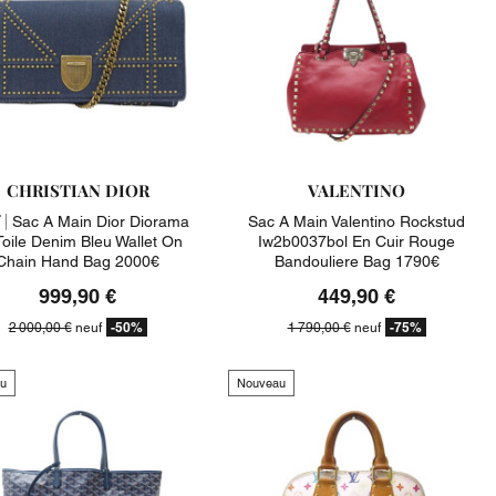
CHRISTIAN DIOR
VALENTINO
 |
Sac A Main Dior Diorama
Sac A Main Valentino Rockstud
Toile Denim Bleu Wallet On
Iw2b0037bol En Cuir Rouge
Chain Hand Bag 2000€
Bandouliere Bag 1790€
999,90 €
449,90 €
-50%
-75%
2 000,00 €
neuf
1 790,00 €
neuf
u
Nouveau