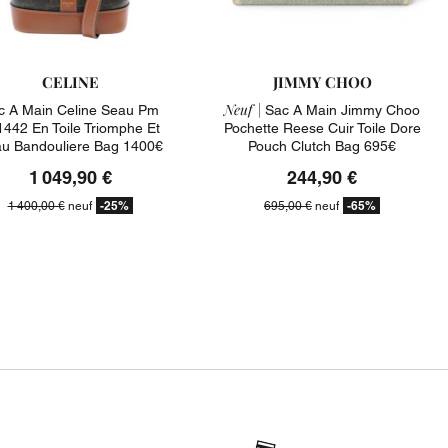
CELINE
JIMMY CHOO
Neuf |
c A Main Celine Seau Pm
Sac A Main Jimmy Choo
442 En Toile Triomphe Et
Pochette Reese Cuir Toile Dore
u Bandouliere Bag 1400€
Pouch Clutch Bag 695€
1 049,90 €
244,90 €
-25%
-65%
1 400,00 €
neuf
695,00 €
neuf