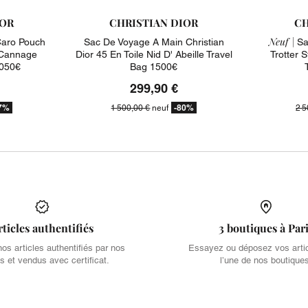
IOR
CHRISTIAN DIOR
CH
Neuf |
Caro Pouch
Sac De Voyage A Main Christian
Sa
 Cannage
Dior 45 En Toile Nid D' Abeille Travel
Trotter S
2050€
Bag 1500€
299,90 €
7%
-80%
1 500,00 €
neuf
2 5
rticles authentifiés
3 boutiques à Par
s articles authentifiés par nos
Essayez ou déposez vos arti
s et vendus avec certificat.
l’une de nos boutique