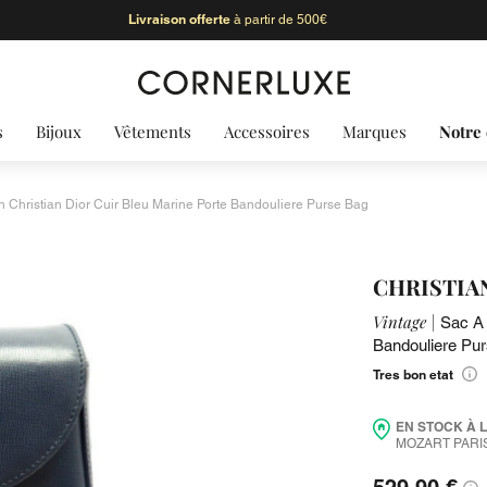
Livraison offerte
à partir de 500€
s
Bijoux
Vêtements
Accessoires
Marques
Notre 
 Christian Dior Cuir Bleu Marine Porte Bandouliere Purse Bag
CHRISTIA
Vintage |
Sac A 
Bandouliere Pu
Tres bon etat
EN STOCK À 
MOZART PARIS