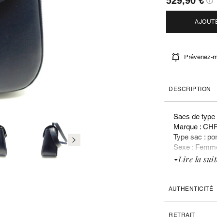
529,90 €
AJOUT
Prévenez-mo
DESCRIPTION
Sacs de type
Marque : CH
Type sac : po
Sexe : Femm
Lire la suit
Liste des doc
Pochon
AUTHENTICITÉ
CARACTERIS
Matière : cuir
RETRAIT