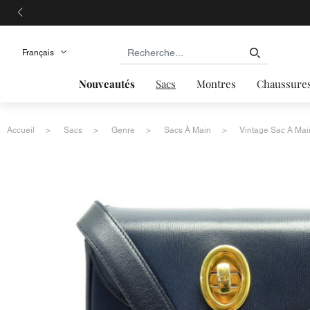
Nouveautés
Sacs
Montres
Chaussure
Accueil
Sacs
Genre
Sacs À Main
Vintage Sac A Main