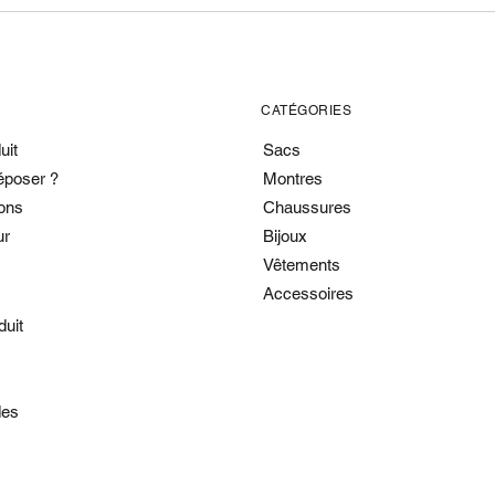
CATÉGORIES
uit
Sacs
époser ?
Montres
ons
Chaussures
ur
Bijoux
Vêtements
Accessoires
duit
es