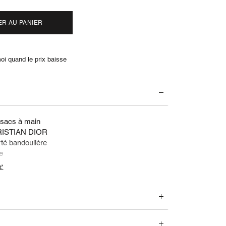
ER AU PANIER
i quand le prix baisse
 sacs à main
RISTIAN DIOR
rté bandoulière
e
e
uments et accessoires fournis :
TIQUES :
 grainé