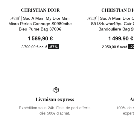
CHRISTIAN DIOR
CHRISTIAN D
Neuf |
Neuf |
Sac A Main My Dior Mini
Sac A Main Dior 
Micro Perles Cannage S0980oibe
S5134uwhc49pu Cuir
Bleu Purse Bag 3700€
Bandouliere Bag 
1 589,90 €
1 499,90 €
-57%
-2
3 700,00 €
neuf
2 050,00 €
neuf
Livraison express
A
Expédition sous 24h. Frais de port offerts
100% de no
dès 500€ d’achat.
expert