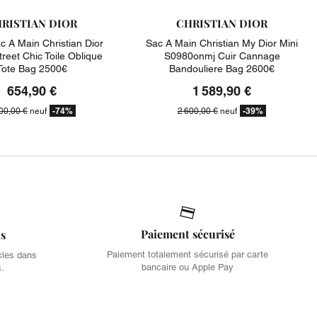
RISTIAN DIOR
CHRISTIAN DIOR
c A Main Christian Dior
Sac A Main Christian My Dior Mini
treet Chic Toile Oblique
S0980onmj Cuir Cannage
Tote Bag 2500€
Bandouliere Bag 2600€
654,90 €
1 589,90 €
-74%
-39%
00,00 €
neuf
2 600,00 €
neuf
Paiement sécurisé
is
Paiement totalement sécurisé par carte
cles dans
bancaire ou Apple Pay
s.