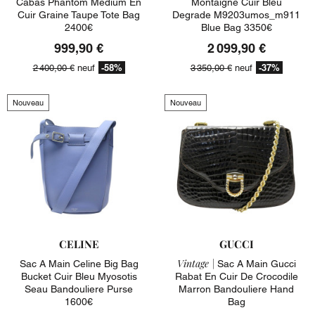
Cabas Phantom Medium En
Montaigne Cuir Bleu
Cuir Graine Taupe Tote Bag
Degrade M9203umos_m911
2400€
Blue Bag 3350€
999,90 €
2 099,90 €
-58%
-37%
2 400,00 €
neuf
3 350,00 €
neuf
Nouveau
Nouveau
CELINE
GUCCI
Vintage |
Sac A Main Celine Big Bag
Sac A Main Gucci
Bucket Cuir Bleu Myosotis
Rabat En Cuir De Crocodile
Seau Bandouliere Purse
Marron Bandouliere Hand
1600€
Bag