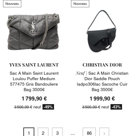
Nouveau
Nouveau
YVES SAINT LAURENT
CHRISTIAN DIOR
Neuf |
Sac A Main Saint Laurent
Sac A Main Christian
Loulou Puffer Medium
Dior Saddle Pouch
577475 Gris Bandouliere
Iadpo306lac Sacoche Cuir
Bag 3500€
Bag 3500€
1 799,90 €
1 999,90 €
-49%
-43%
3 500,00 €
neuf
3 500,00 €
neuf
Suivant
1
2
3
…
86