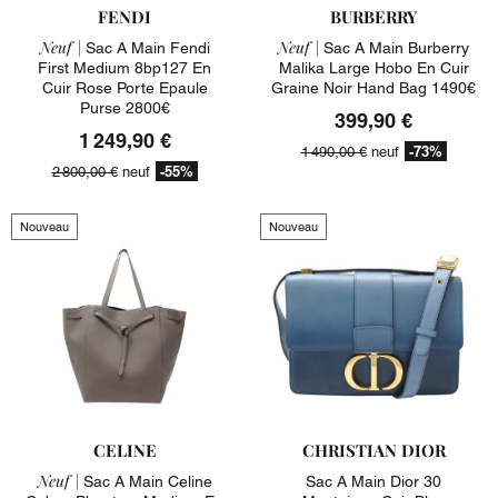
FENDI
BURBERRY
Neuf |
Neuf |
Sac A Main Fendi
Sac A Main Burberry
First Medium 8bp127 En
Malika Large Hobo En Cuir
Cuir Rose Porte Epaule
Graine Noir Hand Bag 1490€
Purse 2800€
399,90 €
1 249,90 €
-73%
1 490,00 €
neuf
-55%
2 800,00 €
neuf
Nouveau
Nouveau
CELINE
CHRISTIAN DIOR
Neuf |
Sac A Main Celine
Sac A Main Dior 30