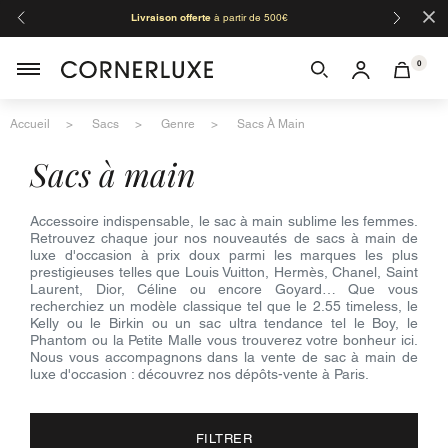
×
Livraison offerte
à partir de 500€
Orga
0
Accueil
Sacs
Genre
Sacs À Main
sacs à main
Accessoire indispensable, le sac à main sublime les femmes.
Retrouvez chaque jour nos nouveautés de sacs à main de
luxe d'occasion à prix doux parmi les marques les plus
prestigieuses telles que Louis Vuitton, Hermès, Chanel, Saint
Laurent, Dior, Céline ou encore Goyard… Que vous
recherchiez un modèle classique tel que le 2.55 timeless, le
Kelly ou le Birkin ou un sac ultra tendance tel le Boy, le
Phantom ou la Petite Malle vous trouverez votre bonheur ici.
Nous vous accompagnons dans la vente de sac à main de
luxe d'occasion : découvrez nos dépôts-vente à Paris.
FILTRER