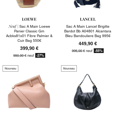
LOEWE
LANCEL
Neuf |
Sac A Main Loewe
Sac A Main Lancel Brigitte
Panier Classic Gm
Bardot Bb A04801 Alcantara
Acbks81x01 Fibre Palmier &
Bleu Bandouliere Bag 995€
Cuir Bag 550€
449,90 €
399,90 €
-55%
995,00 €
neuf
-27%
550,00 €
neuf
Nouveau
Nouveau