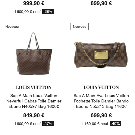
999,90 €
899,90 €
-38%
1 600,00 €
neuf
Nouveau
Nouveau
LOUIS VUITTON
LOUIS VUITTON
Sac A Main Louis Vuitton
Sac A Main Eva Louis Vuitton
Neverfull Cabas Toile Damier
Pochette Toile Damier Bando
Ebene N40597 Bag 1600€
Ebene N55213 Bag 1160€
849,90 €
699,90 €
-47%
-40%
1 600,00 €
neuf
1 160,00 €
neuf