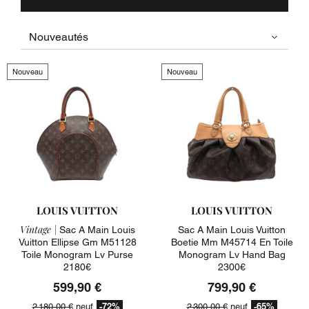
Nouveau
Nouveau
LOUIS VUITTON
LOUIS VUITTON
Vintage |
Sac A Main Louis
Sac A Main Louis Vuitton
Vuitton Ellipse Gm M51128
Boetie Mm M45714 En Toile
Toile Monogram Lv Purse
Monogram Lv Hand Bag
2180€
2300€
599,90 €
799,90 €
-72%
-65%
2 180,00 €
neuf
2 300,00 €
neuf