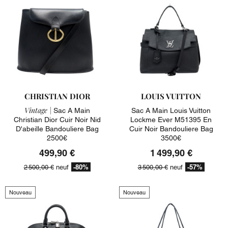
CHRISTIAN DIOR
LOUIS VUITTON
Vintage |
Sac A Main
Sac A Main Louis Vuitton
Christian Dior Cuir Noir Nid
Lockme Ever M51395 En
D'abeille Bandouliere Bag
Cuir Noir Bandouliere Bag
2500€
3500€
499,90 €
1 499,90 €
-80%
-57%
2 500,00 €
neuf
3 500,00 €
neuf
Nouveau
Nouveau