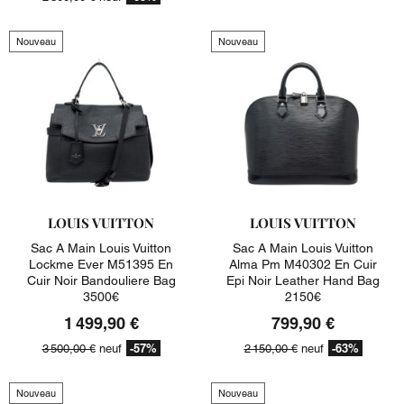
Nouveau
Nouveau
LOUIS VUITTON
LOUIS VUITTON
Sac A Main Louis Vuitton
Sac A Main Louis Vuitton
Lockme Ever M51395 En
Alma Pm M40302 En Cuir
Cuir Noir Bandouliere Bag
Epi Noir Leather Hand Bag
3500€
2150€
1 499,90 €
799,90 €
-57%
-63%
3 500,00 €
neuf
2 150,00 €
neuf
Nouveau
Nouveau