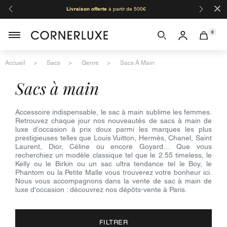
×
Livraison offerte
à partir de 500€
Orga
0
Accueil
Sacs
Genre
Sacs À Main
sacs à main
Accessoire indispensable, le sac à main sublime les femmes.
Retrouvez chaque jour nos nouveautés de sacs à main de
luxe d'occasion à prix doux parmi les marques les plus
prestigieuses telles que Louis Vuitton, Hermès, Chanel, Saint
Laurent, Dior, Céline ou encore Goyard… Que vous
recherchiez un modèle classique tel que le 2.55 timeless, le
Kelly ou le Birkin ou un sac ultra tendance tel le Boy, le
Phantom ou la Petite Malle vous trouverez votre bonheur ici.
Nous vous accompagnons dans la vente de sac à main de
luxe d'occasion : découvrez nos dépôts-vente à Paris.
FILTRER