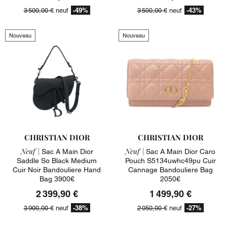
-49%
-43%
3 500,00 €
neuf
3 500,00 €
neuf
Nouveau
Nouveau
CHRISTIAN DIOR
CHRISTIAN DIOR
Neuf |
Neuf |
Sac A Main Dior
Sac A Main Dior Caro
Saddle So Black Medium
Pouch S5134uwhc49pu Cuir
Cuir Noir Bandouliere Hand
Cannage Bandouliere Bag
Bag 3900€
2050€
2 399,90 €
1 499,90 €
-38%
-27%
3 900,00 €
neuf
2 050,00 €
neuf