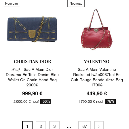
Nouveau
Nouveau
CHRISTIAN DIOR
VALENTINO
Neuf |
Sac A Main Dior
Sac A Main Valentino
Diorama En Toile Denim Bleu
Rockstud Iw2b0037bol En
Wallet On Chain Hand Bag
Cuir Rouge Bandouliere Bag
2000€
1790€
999,90 €
449,90 €
-50%
-75%
2 000,00 €
neuf
1 790,00 €
neuf
Suivant
1
2
3
…
87