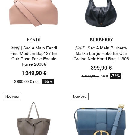
FENDI
BURBERRY
Neuf |
Neuf |
Sac A Main Fendi
Sac A Main Burberry
First Medium 8bp127 En
Malika Large Hobo En Cuir
Cuir Rose Porte Epaule
Graine Noir Hand Bag 1490€
Purse 2800€
399,90 €
1 249,90 €
-73%
1 490,00 €
neuf
-55%
2 800,00 €
neuf
Nouveau
Nouveau