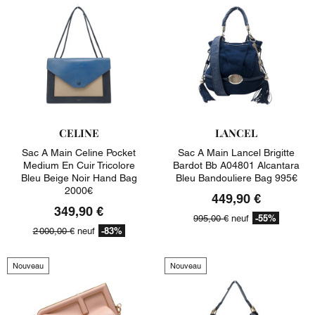
CELINE
LANCEL
Sac A Main Celine Pocket
Sac A Main Lancel Brigitte
Medium En Cuir Tricolore
Bardot Bb A04801 Alcantara
Bleu Beige Noir Hand Bag
Bleu Bandouliere Bag 995€
2000€
449,90 €
349,90 €
-55%
995,00 €
neuf
-83%
2 000,00 €
neuf
Nouveau
Nouveau