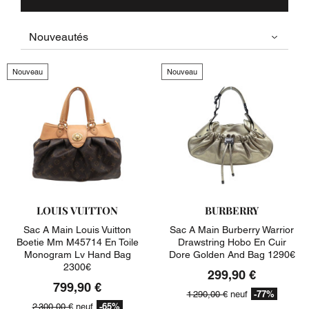
Nouveau
Nouveau
LOUIS VUITTON
BURBERRY
Sac A Main Louis Vuitton
Sac A Main Burberry Warrior
Boetie Mm M45714 En Toile
Drawstring Hobo En Cuir
Monogram Lv Hand Bag
Dore Golden And Bag 1290€
2300€
299,90 €
799,90 €
-77%
1 290,00 €
neuf
-65%
2 300,00 €
neuf