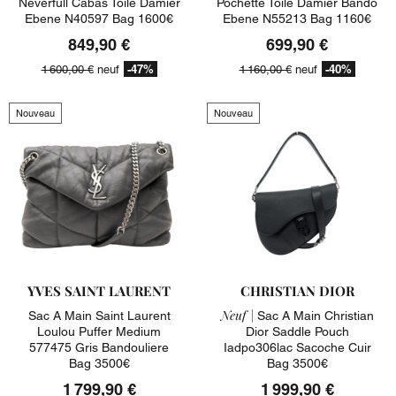
Neverfull Cabas Toile Damier
Pochette Toile Damier Bando
Ebene N40597 Bag 1600€
Ebene N55213 Bag 1160€
849,90 €
699,90 €
-47%
-40%
1 600,00 €
neuf
1 160,00 €
neuf
Nouveau
Nouveau
YVES SAINT LAURENT
CHRISTIAN DIOR
Neuf |
Sac A Main Saint Laurent
Sac A Main Christian
Loulou Puffer Medium
Dior Saddle Pouch
577475 Gris Bandouliere
Iadpo306lac Sacoche Cuir
Bag 3500€
Bag 3500€
1 799,90 €
1 999,90 €