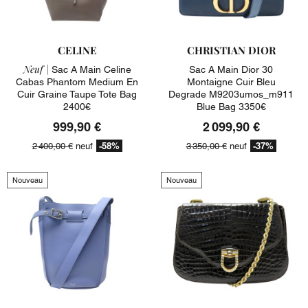
CELINE
CHRISTIAN DIOR
Neuf |
Sac A Main Celine
Sac A Main Dior 30
Cabas Phantom Medium En
Montaigne Cuir Bleu
Cuir Graine Taupe Tote Bag
Degrade M9203umos_m911
2400€
Blue Bag 3350€
999,90 €
2 099,90 €
-58%
-37%
2 400,00 €
neuf
3 350,00 €
neuf
Nouveau
Nouveau