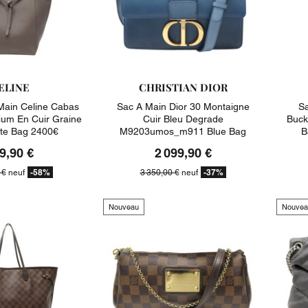
ELINE
CHRISTIAN DIOR
Main Celine Cabas
Sac A Main Dior 30 Montaigne
Sa
um En Cuir Graine
Cuir Bleu Degrade
Buck
te Bag 2400€
M9203umos_m911 Blue Bag
B
3350€
9,90 €
2 099,90 €
-58%
-37%
 €
neuf
3 350,00 €
neuf
Nouveau
Nouvea