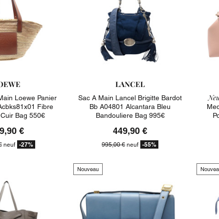
OEWE
LANCEL
Neu
Main Loewe Panier
Sac A Main Lancel Brigitte Bardot
Acbks81x01 Fibre
Bb A04801 Alcantara Bleu
Med
 Cuir Bag 550€
Bandouliere Bag 995€
P
9,90 €
449,90 €
-27%
-55%
€
neuf
995,00 €
neuf
Nouveau
Nouvea