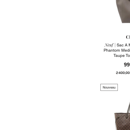
C
Neuf |
Sac A 
Phantom Medi
Taupe To
99
2 400,00
Nouveau