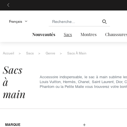
Nouveautés
Sacs
Montres
Chaussure
Accueil
Sacs
Genre
Sacs À Main
sacs
à
Accessoire indispensable, le sac à main sublime le
Louis Vuitton, Hermès, Chanel, Saint Laurent, Dior, 
Phantom ou la Petite Malle vous trouverez votre bon
main
MARQUE