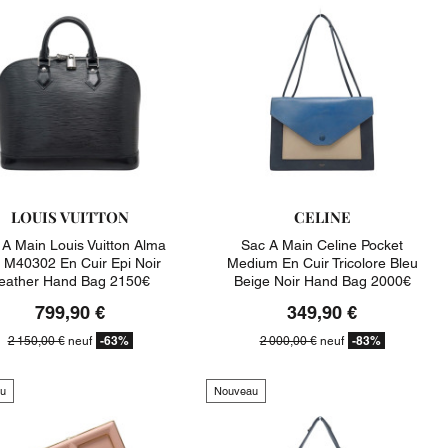
LOUIS VUITTON
CELINE
 A Main Louis Vuitton Alma
Sac A Main Celine Pocket
M40302 En Cuir Epi Noir
Medium En Cuir Tricolore Bleu
eather Hand Bag 2150€
Beige Noir Hand Bag 2000€
799,90 €
349,90 €
-63%
-83%
2 150,00 €
neuf
2 000,00 €
neuf
u
Nouveau