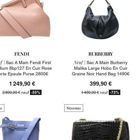
FENDI
BURBERRY
f |
Neuf |
Sac A Main Fendi First
Sac A Main Burberry
ium 8bp127 En Cuir Rose
Malika Large Hobo En Cuir
orte Epaule Purse 2800€
Graine Noir Hand Bag 1490€
1 249,90 €
399,90 €
-55%
-73%
2 800,00 €
neuf
1 490,00 €
neuf
u
Nouveau