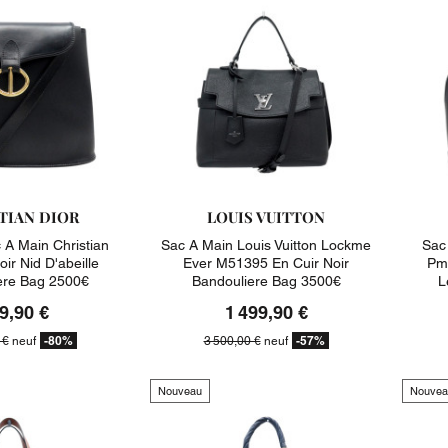
TIAN DIOR
LOUIS VUITTON
A Main Christian
Sac A Main Louis Vuitton Lockme
Sac
oir Nid D'abeille
Ever M51395 En Cuir Noir
Pm 
ere Bag 2500€
Bandouliere Bag 3500€
L
9,90 €
1 499,90 €
-80%
-57%
 €
neuf
3 500,00 €
neuf
Nouveau
Nouvea