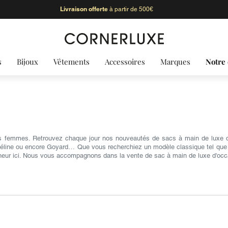
Livraison offerte
à partir de 500€
s
Bijoux
Vêtements
Accessoires
Marques
Notre 
s femmes. Retrouvez chaque jour nos nouveautés de sacs à main de luxe d'
Céline ou encore Goyard… Que vous recherchiez un modèle classique tel que le 
heur ici. Nous vous accompagnons dans la vente de sac à main de luxe d'occ