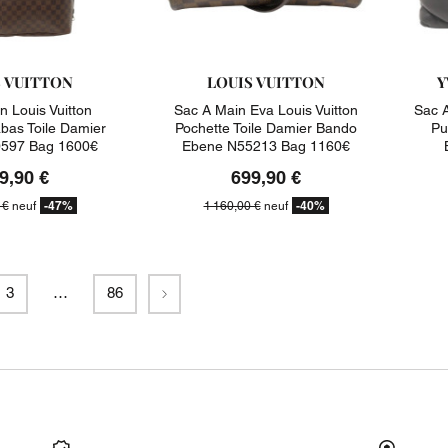
S VUITTON
LOUIS VUITTON
Y
n Louis Vuitton
Sac A Main Eva Louis Vuitton
Sac A
abas Toile Damier
Pochette Toile Damier Bando
Pu
597 Bag 1600€
Ebene N55213 Bag 1160€
9,90 €
699,90 €
-47%
-40%
 €
neuf
1 160,00 €
neuf
Suivant
3
…
86