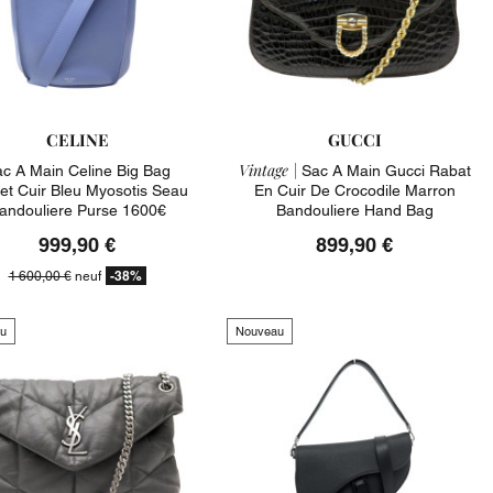
CELINE
GUCCI
Vintage |
c A Main Celine Big Bag
Sac A Main Gucci Rabat
et Cuir Bleu Myosotis Seau
En Cuir De Crocodile Marron
andouliere Purse 1600€
Bandouliere Hand Bag
999,90 €
899,90 €
-38%
1 600,00 €
neuf
u
Nouveau