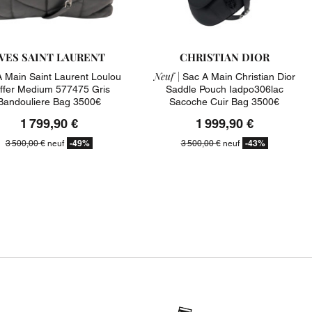
VES SAINT LAURENT
CHRISTIAN DIOR
Neuf |
 Main Saint Laurent Loulou
Sac A Main Christian Dior
ffer Medium 577475 Gris
Saddle Pouch Iadpo306lac
Bandouliere Bag 3500€
Sacoche Cuir Bag 3500€
1 799,90 €
1 999,90 €
-49%
-43%
3 500,00 €
neuf
3 500,00 €
neuf