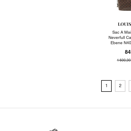
LOUI
Sac A Mai
Neverfull C
Ebene N40
84
1 600,00
1
2