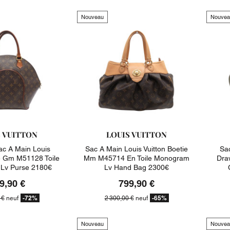
Nouveau
Nouvea
S VUITTON
LOUIS VUITTON
c A Main Louis
Sac A Main Louis Vuitton Boetie
Sac
se Gm M51128 Toile
Mm M45714 En Toile Monogram
Dra
Lv Purse 2180€
Lv Hand Bag 2300€
9,90 €
799,90 €
-72%
-65%
 €
neuf
2 300,00 €
neuf
Nouveau
Nouvea