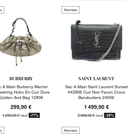
u
Nouveau
BURBERRY
SAINT LAURENT
 A Main Burberry Warrior
Sac A Main Saint Laurent Sunset
wstring Hobo En Cuir Dore
442906 Cuir Noir Facon Croco
Golden And Bag 1290€
Bandouliere 2400€
299,90 €
1 499,90 €
-77%
-38%
1 290,00 €
neuf
2 400,00 €
neuf
u
Nouveau