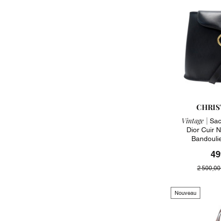
CHRIS
Vintage |
Sac 
Dior Cuir N
Bandouli
49
2 500,00
Nouveau