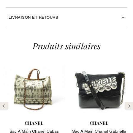
LIVRAISON ET RETOURS
Produits similaires
Précédent
Su
CHANEL
CHANEL
Sac A Main Chanel Cabas
Sac A Main Chanel Gabrielle