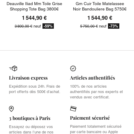
Deauville Iliad Mm Toile Grise
Gm Cuir Toile Matelassee
Shopping Tote Bag 3800€
Noir Bandouliere Bag 5750€
1 544,90 €
1 544,90 €
-59%
-73%
3 800,00 €
neuf
5 750,00 €
neuf
Livraison express
Articles authentifiés
Expédition sous 24h. Frais de
100% de nos articles
port offerts dès 500€ d’achat.
authentifiés par nos experts et
vendus avec certificat.
Paiement sécurisé
3 boutiques à Paris
Paiement totalement sécurisé
Essayez ou déposez vos
par carte bancaire ou Apple
articles dans l’une de nos