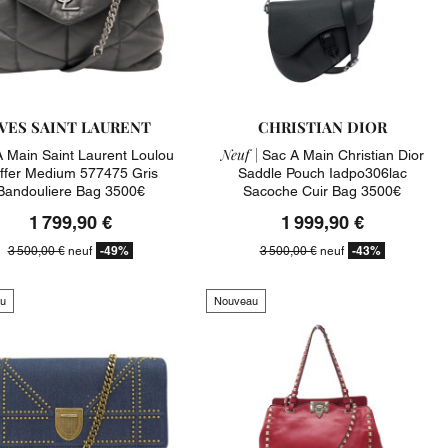
VES SAINT LAURENT
CHRISTIAN DIOR
Neuf |
 Main Saint Laurent Loulou
Sac A Main Christian Dior
ffer Medium 577475 Gris
Saddle Pouch Iadpo306lac
Bandouliere Bag 3500€
Sacoche Cuir Bag 3500€
1 799,90 €
1 999,90 €
-49%
-43%
3 500,00 €
neuf
3 500,00 €
neuf
u
Nouveau