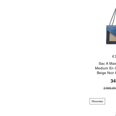
C
Sac A Mai
Medium En Cu
Beige Noir
34
2 000,00
Nouveau