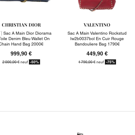
CHRISTIAN DIOR
VALENTINO
 |
Sac A Main Dior Diorama
Sac A Main Valentino Rockstud
Toile Denim Bleu Wallet On
Iw2b0037bol En Cuir Rouge
Chain Hand Bag 2000€
Bandouliere Bag 1790€
999,90 €
449,90 €
-50%
-75%
2 000,00 €
neuf
1 790,00 €
neuf