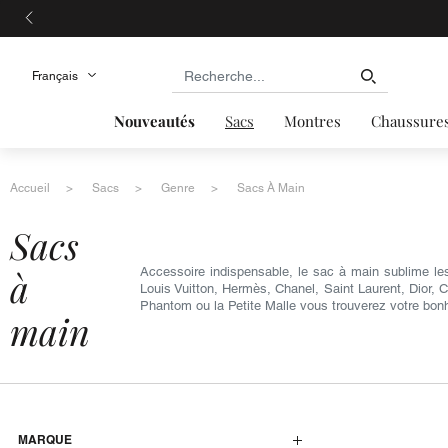
Nouveautés
Sacs
Montres
Chaussure
Accueil
Sacs
Genre
Sacs À Main
sacs
à
Accessoire indispensable, le sac à main sublime le
Louis Vuitton, Hermès, Chanel, Saint Laurent, Dior, 
Phantom ou la Petite Malle vous trouverez votre bon
main
MARQUE