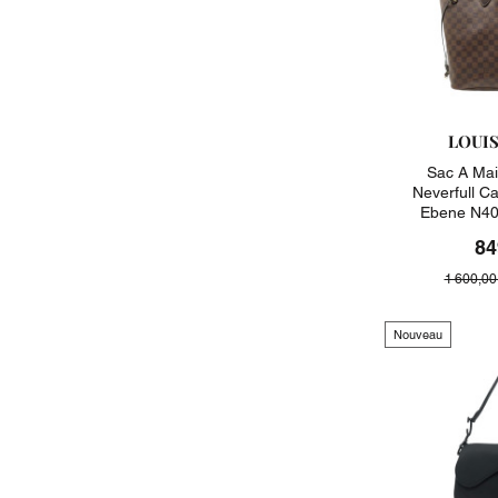
LOUI
Sac A Mai
Neverfull C
Ebene N40
84
1 600,00
Nouveau