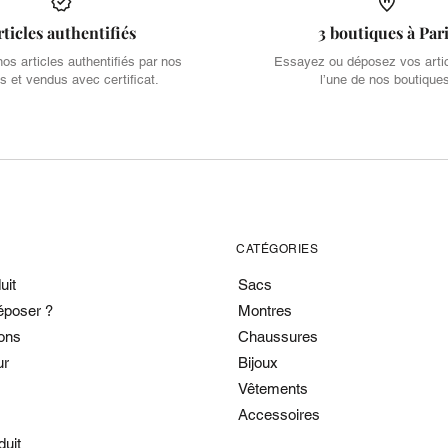
rticles authentifiés
3 boutiques à Par
s articles authentifiés par nos
Essayez ou déposez vos arti
s et vendus avec certificat.
l’une de nos boutique
CATÉGORIES
uit
Sacs
époser ?
Montres
ons
Chaussures
ur
Bijoux
Vêtements
Accessoires
duit