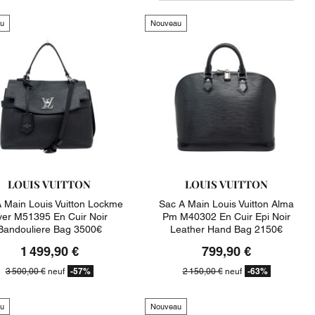
u
Nouveau
LOUIS VUITTON
LOUIS VUITTON
 Main Louis Vuitton Lockme
Sac A Main Louis Vuitton Alma
ver M51395 En Cuir Noir
Pm M40302 En Cuir Epi Noir
Bandouliere Bag 3500€
Leather Hand Bag 2150€
1 499,90 €
799,90 €
-57%
-63%
3 500,00 €
neuf
2 150,00 €
neuf
u
Nouveau