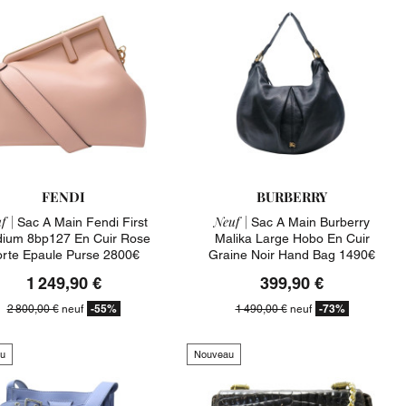
FENDI
BURBERRY
f |
Neuf |
Sac A Main Fendi First
Sac A Main Burberry
ium 8bp127 En Cuir Rose
Malika Large Hobo En Cuir
orte Epaule Purse 2800€
Graine Noir Hand Bag 1490€
1 249,90 €
399,90 €
-55%
-73%
2 800,00 €
neuf
1 490,00 €
neuf
u
Nouveau