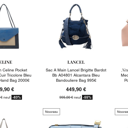
ELINE
LANCEL
Neu
n Celine Pocket
Sac A Main Lancel Brigitte Bardot
ir Tricolore Bleu
Bb A04801 Alcantara Bleu
Med
 Hand Bag 2000€
Bandouliere Bag 995€
P
9,90 €
449,90 €
-83%
-55%
 €
neuf
995,00 €
neuf
Nouveau
Nouvea