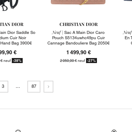
TIAN DIOR
CHRISTIAN DIOR
Neuf |
Neuf
ain Dior Saddle So
Sac A Main Dior Caro
dium Cuir Noir
Pouch S5134uwhc49pu Cuir
En 
 Hand Bag 3900€
Cannage Bandouliere Bag 2050€
99,90 €
1 499,90 €
-38%
-27%
 €
neuf
2 050,00 €
neuf
Suivant
3
…
87