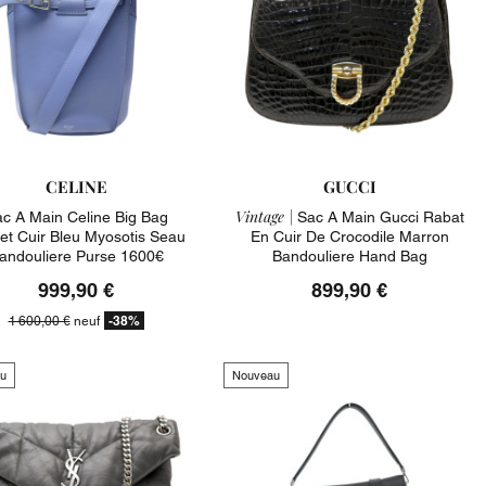
CELINE
GUCCI
Vintage |
c A Main Celine Big Bag
Sac A Main Gucci Rabat
et Cuir Bleu Myosotis Seau
En Cuir De Crocodile Marron
andouliere Purse 1600€
Bandouliere Hand Bag
999,90 €
899,90 €
-38%
1 600,00 €
neuf
u
Nouveau