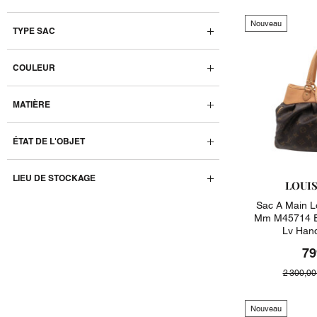
Nouveau
TYPE SAC
COULEUR
MATIÈRE
ÉTAT DE L'OBJET
LIEU DE STOCKAGE
LOUI
Sac A Main Lo
Mm M45714 E
Lv Han
79
2 300,00
Nouveau