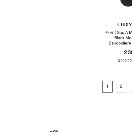
CHRIS
Neuf |
Sac A M
Black Me
Bandouliere
2 3
3 900,00
1
2