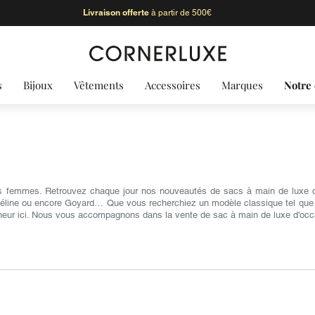
Livraison offerte
à partir de 500€
s
Bijoux
Vêtements
Accessoires
Marques
Notre 
s femmes. Retrouvez chaque jour nos nouveautés de sacs à main de luxe d'
Céline ou encore Goyard… Que vous recherchiez un modèle classique tel que le 
heur ici. Nous vous accompagnons dans la vente de sac à main de luxe d'occ