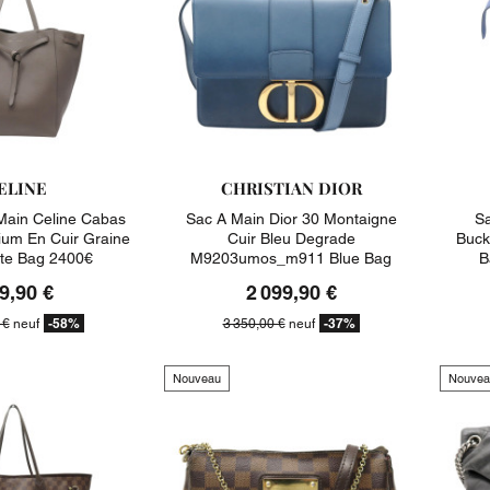
ELINE
CHRISTIAN DIOR
Main Celine Cabas
Sac A Main Dior 30 Montaigne
Sa
um En Cuir Graine
Cuir Bleu Degrade
Buck
te Bag 2400€
M9203umos_m911 Blue Bag
B
3350€
9,90 €
2 099,90 €
-58%
-37%
 €
neuf
3 350,00 €
neuf
Nouveau
Nouvea