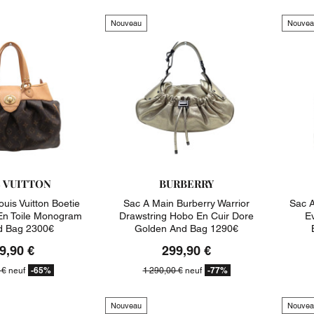
Nouveau
Nouvea
S VUITTON
BURBERRY
uis Vuitton Boetie
Sac A Main Burberry Warrior
Sac A
n Toile Monogram
Drawstring Hobo En Cuir Dore
E
d Bag 2300€
Golden And Bag 1290€
9,90 €
299,90 €
-65%
-77%
 €
neuf
1 290,00 €
neuf
Nouveau
Nouvea