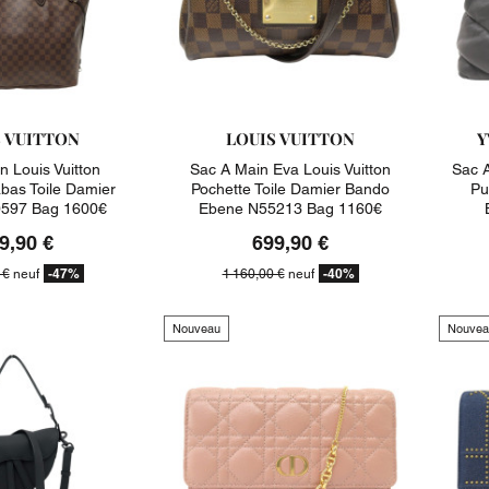
S VUITTON
LOUIS VUITTON
Y
n Louis Vuitton
Sac A Main Eva Louis Vuitton
Sac A
abas Toile Damier
Pochette Toile Damier Bando
Pu
597 Bag 1600€
Ebene N55213 Bag 1160€
9,90 €
699,90 €
-47%
-40%
 €
neuf
1 160,00 €
neuf
Nouveau
Nouvea