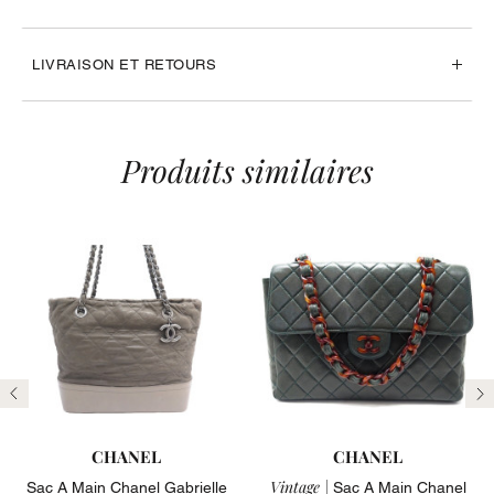
LIVRAISON ET RETOURS
Produits similaires
Précédent
Su
CHANEL
CHANEL
Vintage |
Sac A Main Chanel Gabrielle
Sac A Main Chanel