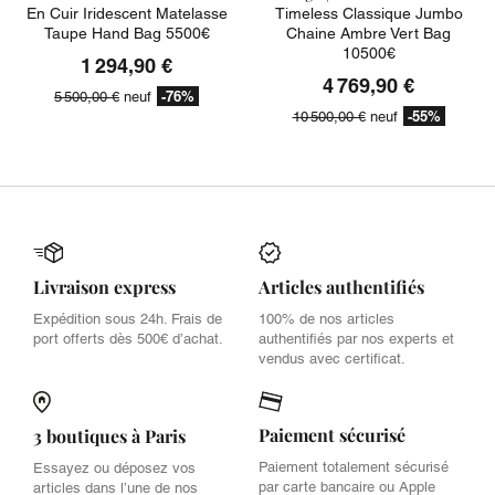
En Cuir Iridescent Matelasse
Timeless Classique Jumbo
Taupe Hand Bag 5500€
Chaine Ambre Vert Bag
10500€
1 294,90 €
4 769,90 €
-76%
5 500,00 €
neuf
-55%
10 500,00 €
neuf
Livraison express
Articles authentifiés
Expédition sous 24h. Frais de
100% de nos articles
port offerts dès 500€ d’achat.
authentifiés par nos experts et
vendus avec certificat.
Paiement sécurisé
3 boutiques à Paris
Paiement totalement sécurisé
Essayez ou déposez vos
par carte bancaire ou Apple
articles dans l’une de nos