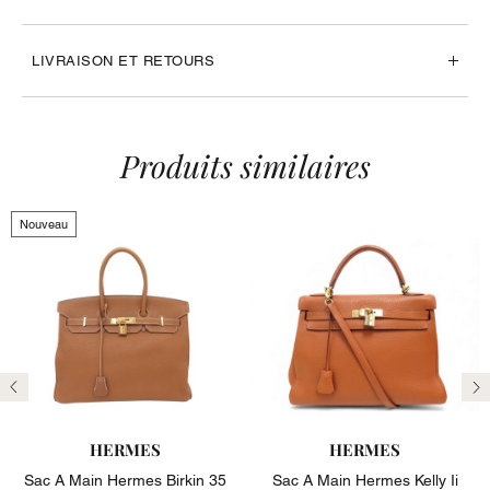
LIVRAISON ET RETOURS
Produits similaires
Nouveau
Précédent
Su
HERMES
HERMES
Sac A Main Hermes Birkin 35
Sac A Main Hermes Kelly Ii