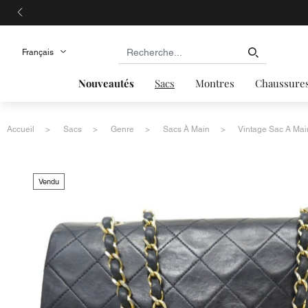
Nouveautés
Sacs
Montres
Chaussure
Accueil
Sacs
Genre
Sacs À Main
Vintage Sac A Mai
Vendu