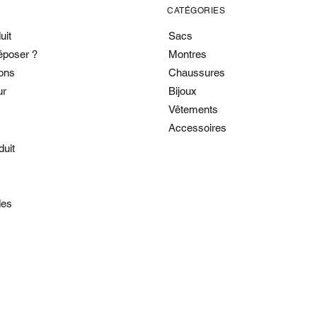
CATÉGORIES
uit
Sacs
époser ?
Montres
ons
Chaussures
ur
Bijoux
Vêtements
Accessoires
duit
es