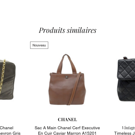
Couleur : Noir
A noter : attri
Valeur du neu
ou un modele 
Type de ferme
Produits similaires
Taille fabrican
Taille : 24 à 
Dimensions : 
Nouveau
Longueur Band
N'hésitez pas
Bugeaud Pari
Objet uniquem
l'avance.
Etat : Très bon
griffures et m
attributs plaq
CHANEL
Vintage
 Chanel
Sac A Main Chanel Cerf Executive
evron Gris
En Cuir Caviar Marron A15201
Timeless J