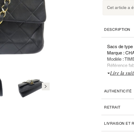
Cet article a 
DESCRIPTION
Sacs de type
Marque : CH
Modèle : T
Référence fab
Type sac : po
Lire la suit
Année de fabr
Sexe : Femm
Valeur du neu
AUTHENTICITÉ
Liste des doc
RETRAIT
Aucun
CARACTERIS
LIVRAISON ET
Matière : cuir