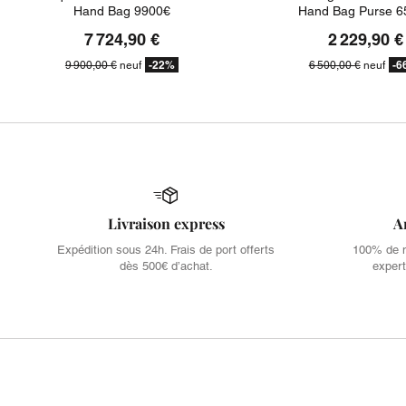
Hand Bag 9900€
Hand Bag Purse 6
7 724,90 €
2 229,90 €
-22%
-6
9 900,00 €
neuf
6 500,00 €
neuf
Livraison express
A
Expédition sous 24h. Frais de port offerts
100% de no
dès 500€ d’achat.
expert