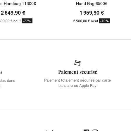
e Handbag 11300€
Hand Bag 6500€
2 649,90 €
1 959,90 €
-77%
-70%
300,00 €
neuf
6 500,00 €
neuf
Paiement sécurisé
is
Paiement totalement sécurisé par carte
cles dans
bancaire ou Apple Pay
s.