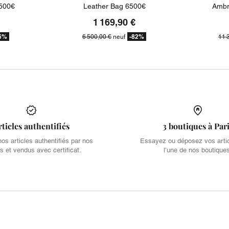
500€
Leather Bag 6500€
Ambr
1 169,90 €
6%
-82%
6 500,00 €
neuf
11 
rticles authentifiés
3 boutiques à Par
s articles authentifiés par nos
Essayez ou déposez vos arti
s et vendus avec certificat.
l’une de nos boutique