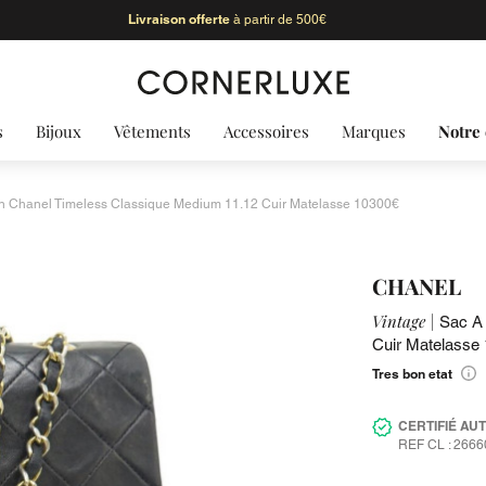
Livraison offerte
à partir de 500€
s
Bijoux
Vêtements
Accessoires
Marques
Notre 
n Chanel Timeless Classique Medium 11.12 Cuir Matelasse 10300€
CHANEL
Vintage |
Sac A 
Cuir Matelasse
Tres bon etat
CERTIFIÉ AU
REF CL : 2666