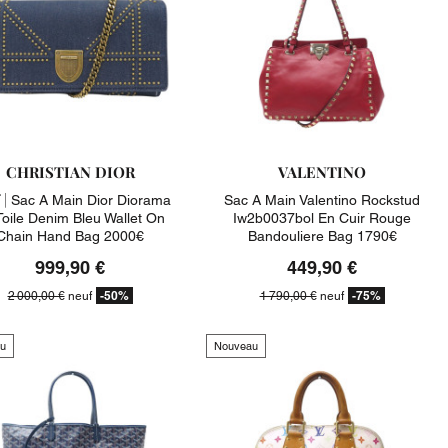
CHRISTIAN DIOR
VALENTINO
 |
Sac A Main Dior Diorama
Sac A Main Valentino Rockstud
Toile Denim Bleu Wallet On
Iw2b0037bol En Cuir Rouge
Chain Hand Bag 2000€
Bandouliere Bag 1790€
999,90 €
449,90 €
-50%
-75%
2 000,00 €
neuf
1 790,00 €
neuf
u
Nouveau