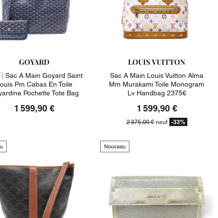
GOYARD
LOUIS VUITTON
 |
Sac A Main Goyard Saint
Sac A Main Louis Vuitton Alma
ouis Pm Cabas En Toile
Mm Murakami Toile Monogram
ardine Pochette Tote Bag
Lv Handbag 2375€
1 599,90 €
1 599,90 €
-33%
2 375,00 €
neuf
u
Nouveau