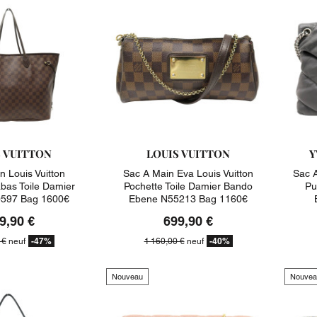
S VUITTON
LOUIS VUITTON
Y
n Louis Vuitton
Sac A Main Eva Louis Vuitton
Sac A
abas Toile Damier
Pochette Toile Damier Bando
Pu
597 Bag 1600€
Ebene N55213 Bag 1160€
9,90 €
699,90 €
-47%
-40%
 €
neuf
1 160,00 €
neuf
Nouveau
Nouvea