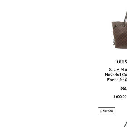
LOUI
Sac A Mai
Neverfull C
Ebene N40
84
1 600,00
Nouveau