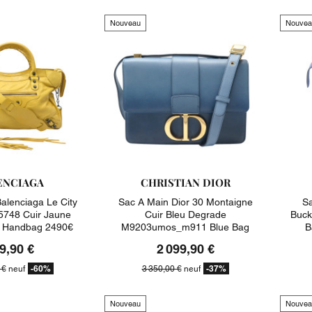
Nouveau
Nouvea
ENCIAGA
CHRISTIAN DIOR
alenciaga Le City
Sac A Main Dior 30 Montaigne
Sa
748 Cuir Jaune
Cuir Bleu Degrade
Buck
e Handbag 2490€
M9203umos_m911 Blue Bag
B
3350€
9,90 €
2 099,90 €
-60%
-37%
 €
neuf
3 350,00 €
neuf
Nouveau
Nouvea