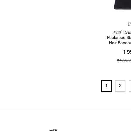
F
Neuf |
Sac
Peekaboo 8b
Noir Bando
1 9
3 400,00
1
2