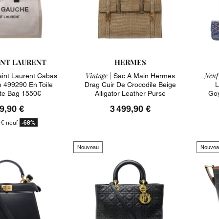
INT LAURENT
HERMES
Vintage |
Neuf
aint Laurent Cabas
Sac A Main Hermes
 499290 En Toile
Drag Cuir De Crocodile Beige
L
ote Bag 1550€
Alligator Leather Purse
Goy
9,90 €
3 499,90 €
-68%
 €
neuf
Nouveau
Nouvea