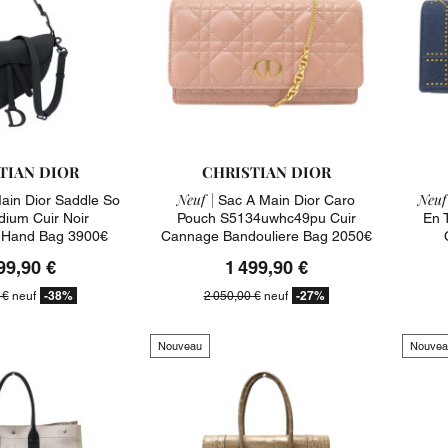
TIAN DIOR
CHRISTIAN DIOR
Neuf |
Neuf
ain Dior Saddle So
Sac A Main Dior Caro
dium Cuir Noir
Pouch S5134uwhc49pu Cuir
En 
 Hand Bag 3900€
Cannage Bandouliere Bag 2050€
99,90 €
1 499,90 €
-38%
-27%
 €
neuf
2 050,00 €
neuf
Nouveau
Nouvea