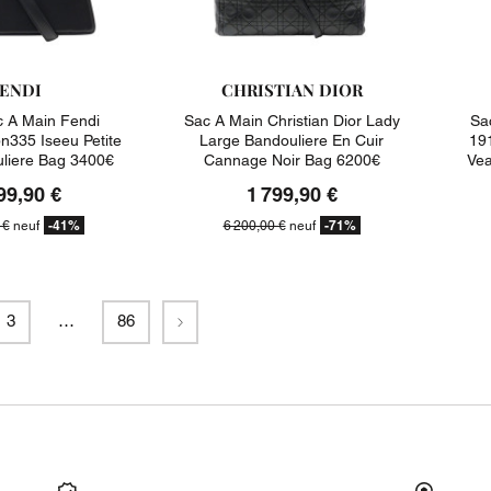
ENDI
CHRISTIAN DIOR
 A Main Fendi
Sac A Main Christian Dior Lady
Sa
n335 Iseeu Petite
Large Bandouliere En Cuir
191
uliere Bag 3400€
Cannage Noir Bag 6200€
Vea
99,90 €
1 799,90 €
-41%
-71%
 €
neuf
6 200,00 €
neuf
Suivant
3
…
86