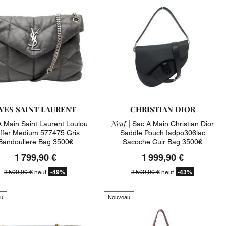
VES SAINT LAURENT
CHRISTIAN DIOR
Neuf |
 Main Saint Laurent Loulou
Sac A Main Christian Dior
ffer Medium 577475 Gris
Saddle Pouch Iadpo306lac
Bandouliere Bag 3500€
Sacoche Cuir Bag 3500€
1 799,90 €
1 999,90 €
-49%
-43%
3 500,00 €
neuf
3 500,00 €
neuf
u
Nouveau