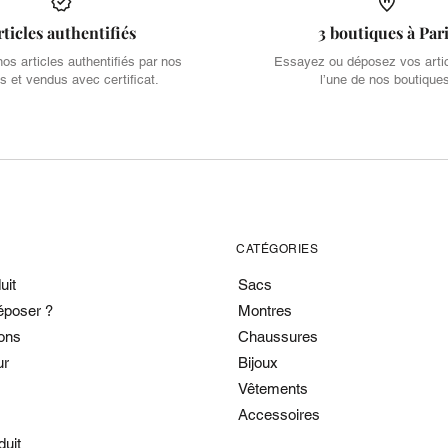
rticles authentifiés
3 boutiques à Par
s articles authentifiés par nos
Essayez ou déposez vos arti
s et vendus avec certificat.
l’une de nos boutique
CATÉGORIES
uit
Sacs
époser ?
Montres
ons
Chaussures
ur
Bijoux
Vêtements
Accessoires
duit