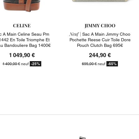
CELINE
JIMMY CHOO
Neuf |
c A Main Celine Seau Pm
Sac A Main Jimmy Choo
442 En Toile Triomphe Et
Pochette Reese Cuir Toile Dore
u Bandouliere Bag 1400€
Pouch Clutch Bag 695€
1 049,90 €
244,90 €
-25%
-65%
1 400,00 €
neuf
695,00 €
neuf