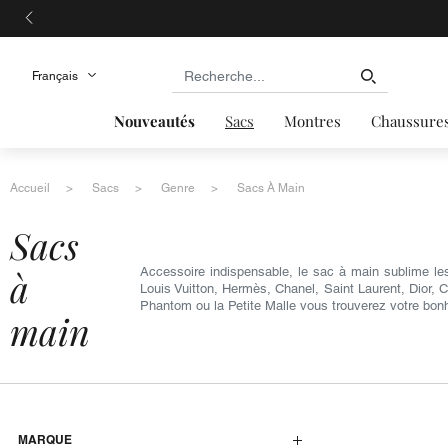
Nouveautés
Sacs
Montres
Chaussure
Accueil
Sacs
Genre
Sacs À Main
sacs
à
Accessoire indispensable, le sac à main sublime le
Louis Vuitton, Hermès, Chanel, Saint Laurent, Dior, 
Phantom ou la Petite Malle vous trouverez votre bon
main
MARQUE