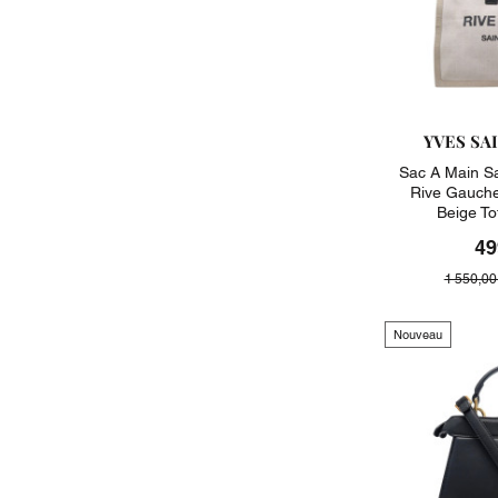
YVES SA
Sac A Main S
Rive Gauche
Beige T
49
1 550,00
Nouveau