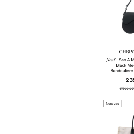
CHRIS
Neuf |
Sac A M
Black Me
Bandouliere
2 3
3 900,00
Nouveau