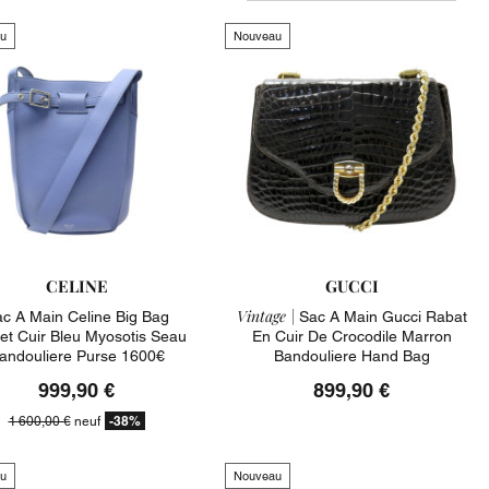
u
Nouveau
CELINE
GUCCI
Vintage |
c A Main Celine Big Bag
Sac A Main Gucci Rabat
et Cuir Bleu Myosotis Seau
En Cuir De Crocodile Marron
andouliere Purse 1600€
Bandouliere Hand Bag
999,90 €
899,90 €
-38%
1 600,00 €
neuf
u
Nouveau