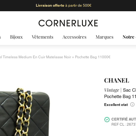
Livraison offerte
à partir de 500€
s
Bijoux
Vêtements
Accessoires
Marques
Notre 
l Timeless Medium En Cuir Matelasse Noir + Pochette Bag 11000€
CHANEL
Vintage |
Sac Ch
Pochette Bag 1
Excellent etat
CERTIFIÉ AU
REF CL : 2673