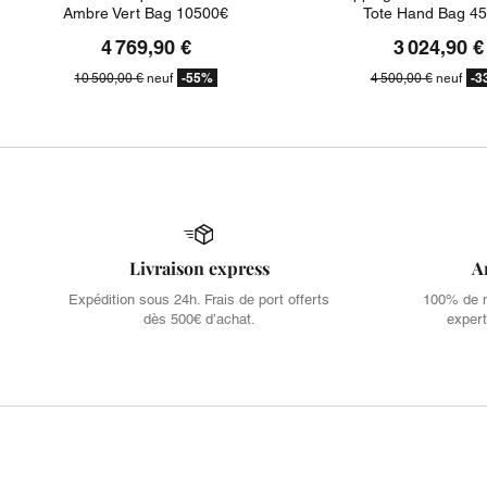
Ambre Vert Bag 10500€
Tote Hand Bag 4
4 769,90 €
3 024,90 €
-55%
-3
10 500,00 €
neuf
4 500,00 €
neuf
Livraison express
A
Expédition sous 24h. Frais de port offerts
100% de no
dès 500€ d’achat.
expert