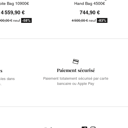
oite Bag 10900€
Hand Bag 4500€
4 559,90 €
744,90 €
-58%
-83%
900,00 €
neuf
4 500,00 €
neuf
Paiement sécurisé
is
Paiement totalement sécurisé par carte
cles dans
bancaire ou Apple Pay
s.