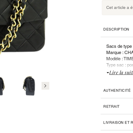
Cet article a 
DESCRIPTION
Sacs de type
Marque : CH
Modèle : T
Type sac : po
Année de fabr
Lire la suit
Sexe : Femm
Valeur du neu
AUTHENTICITÉ
Liste des doc
Pochette inte
RETRAIT
CARACTERIS
Matière : cuir
LIVRAISON ET
Couleur : Noir