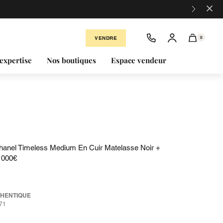
×
VENDRE
0
expertise
Nos boutiques
Espace vendeur
anel Timeless Medium En Cuir Matelasse Noir +
1000€
THENTIQUE
71