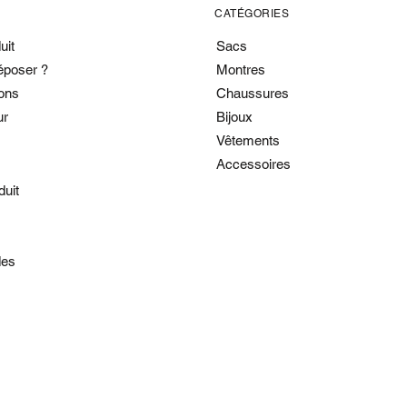
CATÉGORIES
uit
Sacs
époser ?
Montres
ons
Chaussures
ur
Bijoux
Vêtements
Accessoires
duit
es