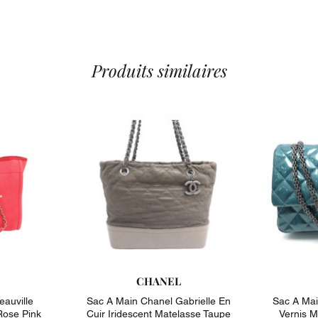
A noter : attri
pochette port
accroche styl
Valeur du neu
ou un modele 
Produits similaires
Type de ferme
Taille fabrica
Taille : 24 à 
Dimensions : 
Longueur Band
N'hésitez pas
Bugeaud Pari
Objet uniquem
l'avance.
Etat : Excellen
Cuir intérieur
rayures sur le
CHANEL
auville
Sac A Main Chanel Gabrielle En
Sac A Mai
Rose Pink
Cuir Iridescent Matelasse Taupe
Vernis M