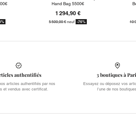
500€
Hand Bag 5500€
B
1 294,90 €
3%
-76%
5 500,00 €
neuf
10 
rticles authentifiés
3 boutiques à Par
s articles authentifiés par nos
Essayez ou déposez vos arti
s et vendus avec certificat.
l’une de nos boutique