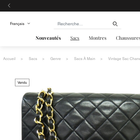
Nouveautés
Sacs
Montres
Chaussure
Accueil
Sacs
Genre
Sacs À Main
Vintage Sac Chane
Vendu